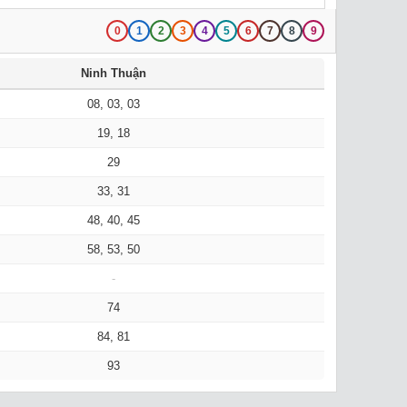
0
1
2
3
4
5
6
7
8
9
Ninh Thuận
08
,
03
,
03
19
,
18
29
33
,
31
48
,
40
,
45
58
,
53
,
50
-
74
84
,
81
93