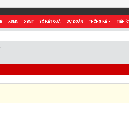
MB
XSMN
XSMT
SỔ KẾT QUẢ
DỰ ĐOÁN
THỐNG KÊ
TIỆN Í
▼
6