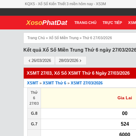
KQXS - Xổ Số Kiến Thiết 3 miền hôm nay - XS3M
Xoso
PhatDat
TRANG CHỦ
TRỰC TIẾP
XS
Trang Chủ
»
Xổ Số Miền Trung
»
Thứ 6
27/03/2026
Kết quả
Xổ Số Miền Trung
Thứ 6
ngày
27/03/202
26/03/2026
28/03/2026
XSMT 27/03, Xổ Số XSMT Thứ 6 Ngày 27/03/2026
XSMT
»
XSMT
Thứ 6
»
XSMT
27
/
03
/
2026
Thứ
Gia Lai
6
27/03
00
G.8
5
24
G.7
60
00