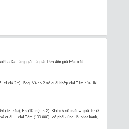
PhatDat từng giải, từ giải Tám đến giải Đặc biệt.
trị giá 2 tỷ đồng. Vé có 2 số cuối khớp giải Tám của đài
ì (15 triệu), Ba (10 triệu × 2). Khớp 5 số cuối → giải Tư (3
2 số cuối → giải Tám (100.000). Vé phải đúng đài phát hành,