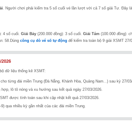
ải
. Người chơi phải kiểm tra 5 số cuối vé lần lượt với cả 7 số giải Tư. Đây
: 4 số cuối.
Giải Bảy
(200.000 đồng): 3 số cuối.
Giải Tám
(100.000 đồng): c
n: 58.
Dùng
công cụ dò vé số tự động
để kiểm tra toàn bộ 9 giải XSMT
27/
3/2026
 bộ dữ liệu thống kê XSMT:
g cho từng đài miền Trung (Đà Nẵng, Khánh Hòa, Quảng Nam...) sau kỳ
27/03
 hợp, lô tô nóng và xu hướng sau kết quả ngày
27/03/2026
.
XSMT được tính toán sau khi cập nhật kết quả
27/03/2026
.
–9) qua nhiều kỳ gần nhất của các đài miền Trung.