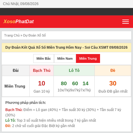
Chủ Nhật, 09/08/2026
Xoso
PhatDat
Trang Chủ
» Dự Đoán Xổ Số
Dự Đoán Kết Quả Xổ Số
Miền Trung
Hôm Nay - Soi Cầu
XSMT
09/08/2026
Miền Bắc
Miền Nam
Miền Trung
Đài
Bạch Thủ
Lô Tô
Đề
10
30
80
60
14
Miền Trung
10
x/7kỳ
9
x/7kỳ
7
x/7kỳ
Gan
10
kỳ
Đuôi ĐB gần nhất
Phương pháp phân tích:
Bạch Thủ:
Điểm = Lô gan (40%) + Tần suất 30 kỳ (30%) + Tần suất 7 kỳ
(30%)
Lô Tô:
Top 3 số xuất hiện nhiều nhất trong 7 kỳ gần nhất
Đề:
2 chữ số cuối giải Đặc Biệt kỳ gần nhất