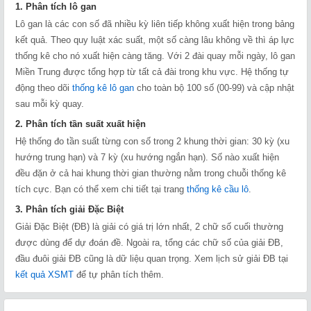
1. Phân tích lô gan
Lô gan là các con số đã nhiều kỳ liên tiếp không xuất hiện trong bảng
kết quả. Theo quy luật xác suất, một số càng lâu không về thì áp lực
thống kê cho nó xuất hiện càng tăng.
Với 2 đài quay mỗi ngày, lô gan
Miền Trung được tổng hợp từ tất cả đài trong khu vực.
Hệ thống tự
động theo dõi
thống kê lô gan
cho toàn bộ 100 số (00-99) và cập nhật
sau mỗi kỳ quay.
2. Phân tích tần suất xuất hiện
Hệ thống đo tần suất từng con số trong 2 khung thời gian: 30 kỳ (xu
hướng trung hạn) và 7 kỳ (xu hướng ngắn hạn). Số nào xuất hiện
đều đặn ở cả hai khung thời gian thường nằm trong chuỗi thống kê
tích cực. Bạn có thể xem chi tiết tại trang
thống kê cầu lô
.
3. Phân tích giải Đặc Biệt
Giải Đặc Biệt (ĐB) là giải có giá trị lớn nhất, 2 chữ số cuối thường
được dùng để dự đoán đề. Ngoài ra, tổng các chữ số của giải ĐB,
đầu đuôi giải ĐB cũng là dữ liệu quan trọng. Xem lịch sử giải ĐB tại
kết quả
XSMT
để tự phân tích thêm.