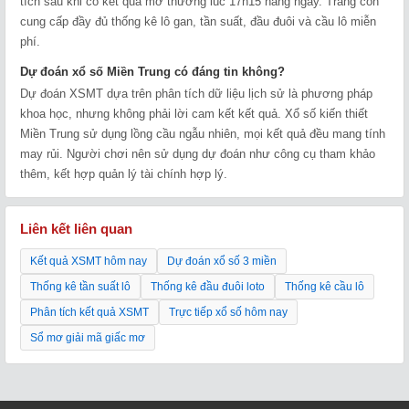
tích sau khi có kết quả mở thưởng lúc 17h15 hàng ngày. Trang còn
cung cấp đầy đủ thống kê lô gan, tần suất, đầu đuôi và cầu lô miễn
phí.
Dự đoán xổ số Miền Trung có đáng tin không?
Dự đoán XSMT dựa trên phân tích dữ liệu lịch sử là phương pháp
khoa học, nhưng không phải lời cam kết kết quả. Xổ số kiến thiết
Miền Trung sử dụng lồng cầu ngẫu nhiên, mọi kết quả đều mang tính
may rủi. Người chơi nên sử dụng dự đoán như công cụ tham khảo
thêm, kết hợp quản lý tài chính hợp lý.
Liên kết liên quan
Kết quả XSMT hôm nay
Dự đoán xổ số 3 miền
Thống kê tần suất lô
Thống kê đầu đuôi loto
Thống kê cầu lô
Phân tích kết quả XSMT
Trực tiếp xổ số hôm nay
Sổ mơ giải mã giấc mơ