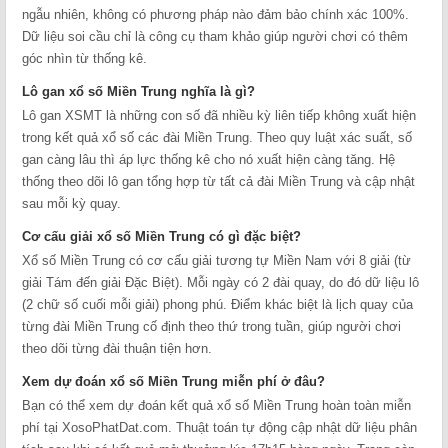
ngẫu nhiên, không có phương pháp nào đảm bảo chính xác 100%.
Dữ liệu soi cầu chỉ là công cụ tham khảo giúp người chơi có thêm
góc nhìn từ thống kê.
Lô gan xổ số Miền Trung nghĩa là gì?
Lô gan XSMT là những con số đã nhiều kỳ liên tiếp không xuất hiện
trong kết quả xổ số các đài Miền Trung. Theo quy luật xác suất, số
gan càng lâu thì áp lực thống kê cho nó xuất hiện càng tăng. Hệ
thống theo dõi lô gan tổng hợp từ tất cả đài Miền Trung và cập nhật
sau mỗi kỳ quay.
Cơ cấu giải xổ số Miền Trung có gì đặc biệt?
Xổ số Miền Trung có cơ cấu giải tương tự Miền Nam với 8 giải (từ
giải Tám đến giải Đặc Biệt). Mỗi ngày có 2 đài quay, do đó dữ liệu lô
(2 chữ số cuối mỗi giải) phong phú. Điểm khác biệt là lịch quay của
từng đài Miền Trung cố định theo thứ trong tuần, giúp người chơi
theo dõi từng đài thuận tiện hơn.
Xem dự đoán xổ số Miền Trung miễn phí ở đâu?
Bạn có thể xem dự đoán kết quả xổ số Miền Trung hoàn toàn miễn
phí tại XosoPhatDat.com. Thuật toán tự động cập nhật dữ liệu phân