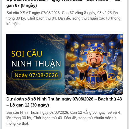
gan 67 (8 ngày)
Soi cầu XSMT ngày 07/08/2026. Con 67 vắng 8 ngày, 93 về 25 lần
trong 30 kỳ, Chốt bạch thủ 84. Dàn đề, song thủ chuẩn xác từ thống
kê thật.
Dự đoán xổ số Ninh Thuận ngày 07/08/2026 – Bạch thủ 43
– Lô gan 12 (30 ngày)
Soi cầu Ninh Thuận ngày 07/08/2026. Con 12 vắng 30 ngày, 59 về 4
lần trong 30 kỳ, Chốt bạch thủ 43. Dàn đề, song thủ chuẩn xác từ
thống kê thật.