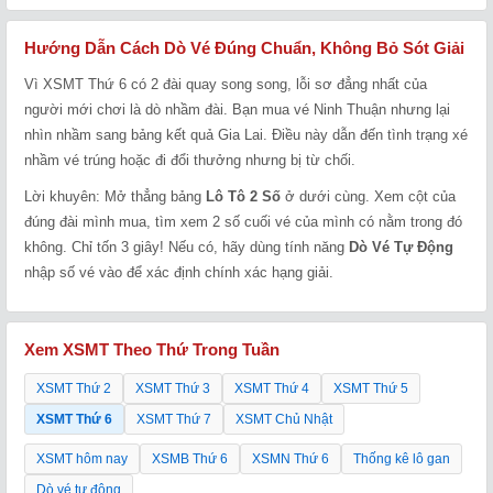
Hướng Dẫn Cách Dò Vé Đúng Chuẩn, Không Bỏ Sót Giải
Vì XSMT Thứ 6 có 2 đài quay song song, lỗi sơ đẳng nhất của
người mới chơi là dò nhầm đài. Bạn mua vé Ninh Thuận nhưng lại
nhìn nhầm sang bảng kết quả Gia Lai. Điều này dẫn đến tình trạng xé
nhầm vé trúng hoặc đi đổi thưởng nhưng bị từ chối.
Lời khuyên: Mở thẳng bảng
Lô Tô 2 Số
ở dưới cùng. Xem cột của
đúng đài mình mua, tìm xem 2 số cuối vé của mình có nằm trong đó
không. Chỉ tốn 3 giây! Nếu có, hãy dùng tính năng
Dò Vé Tự Động
nhập số vé vào để xác định chính xác hạng giải.
Xem XSMT Theo Thứ Trong Tuần
XSMT
Thứ 2
XSMT
Thứ 3
XSMT
Thứ 4
XSMT
Thứ 5
XSMT
Thứ 6
XSMT
Thứ 7
XSMT
Chủ Nhật
XSMT hôm nay
XSMB Thứ 6
XSMN Thứ 6
Thống kê lô gan
Dò vé tự động