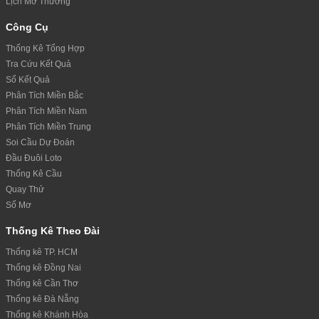
Lịch Mở Thưởng
Công Cụ
Thống Kê Tổng Hợp
Tra Cứu Kết Quả
Sổ Kết Quả
Phân Tích Miền Bắc
Phân Tích Miền Nam
Phân Tích Miền Trung
Soi Cầu Dự Đoán
Đầu Đuôi Loto
Thống Kê Cầu
Quay Thử
Sổ Mơ
Thống Kê Theo Đài
Thống kê TP. HCM
Thống kê Đồng Nai
Thống kê Cần Thơ
Thống kê Đà Nẵng
Thống kê Khánh Hòa