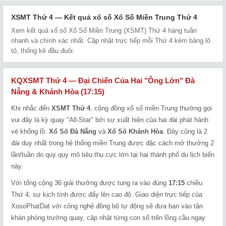
XSMT
Thứ 4
— Kết quả xổ số
Xổ Số Miền Trung
Thứ 4
Xem kết quả xổ số
Xổ Số Miền Trung
(
XSMT
)
Thứ 4
hàng tuần
nhanh và chính xác nhất. Cập nhật trực tiếp mỗi
Thứ 4
kèm bảng lô
tô, thống kê đầu đuôi.
KQXSMT Thứ 4 — Đại Chiến Của Hai "Ông Lớn" Đà
Nẵng & Khánh Hòa (17:15)
Khi nhắc đến
XSMT Thứ 4
, cộng đồng xổ số miền Trung thường gọi
vui đây là kỳ quay "All-Star" bởi sự xuất hiện của hai đài phát hành
vé khổng lồ:
Xổ Số Đà Nẵng
và
Xổ Số Khánh Hòa
. Đây cũng là 2
đài duy nhất trong hệ thống miền Trung được đặc cách mở thưởng 2
lần/tuần do quy quy mô tiêu thụ cực lớn tại hai thành phố du lịch biển
này.
Với tổng cộng 36 giải thưởng được tung ra vào đúng
17:15
chiều
Thứ 4, sự kịch tính được đẩy lên cao độ. Giao diện trực tiếp của
XosoPhatDat với công nghệ đồng bộ tự động sẽ đưa bạn vào tận
khán phòng trường quay, cập nhật từng con số trên lồng cầu ngay