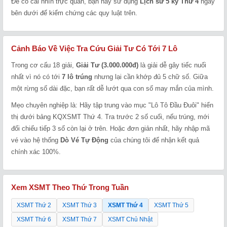
Để có cái nhìn trực quan, bạn hãy sử dụng
Lịch sử 5 kỳ Thứ 4
ngay
bên dưới để kiểm chứng các quy luật trên.
Cảnh Báo Về Việc Tra Cứu Giải Tư Có Tới 7 Lô
Trong cơ cấu 18 giải,
Giải Tư (3.000.000đ)
là giải dễ gây tiếc nuối
nhất vì nó có tới
7 lô trúng
nhưng lại cần khớp đủ 5 chữ số. Giữa
một rừng số dài đặc, bạn rất dễ lướt qua con số may mắn của mình.
Mẹo chuyên nghiệp là: Hãy tập trung vào mục "Lô Tô Đầu Đuôi" hiển
thị dưới bảng KQXSMT Thứ 4. Tra trước 2 số cuối, nếu trúng, mới
đối chiếu tiếp 3 số còn lại ở trên. Hoặc đơn giản nhất, hãy nhập mã
vé vào hệ thống
Dò Vé Tự Động
của chúng tôi để nhận kết quả
chính xác 100%.
Xem XSMT Theo Thứ Trong Tuần
XSMT
Thứ 2
XSMT
Thứ 3
XSMT
Thứ 4
XSMT
Thứ 5
XSMT
Thứ 6
XSMT
Thứ 7
XSMT
Chủ Nhật