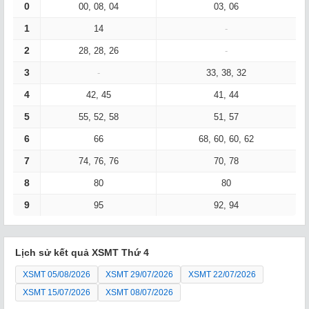
0
00
,
08
,
04
03
,
06
1
14
-
2
28
,
28
,
26
-
3
-
33
,
38
,
32
4
42
,
45
41
,
44
5
55
,
52
,
58
51
,
57
6
66
68
,
60
,
60
,
62
7
74
,
76
,
76
70
,
78
8
80
80
9
95
92
,
94
Lịch sử kết quả
XSMT
Thứ 4
XSMT
05/08/2026
XSMT
29/07/2026
XSMT
22/07/2026
XSMT
15/07/2026
XSMT
08/07/2026