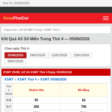
Thứ Tư, 05/08/2026
Xoso
PhatDat
Trang Chủ
»
Xổ Số Miền Trung
»
XSMT
Thứ 4
Kết Quả
Xổ Số Miền Trung
Thứ 4
—
05/08/2026
Chọn ngày
Thứ 4
:
05/08/2026
29/07/2026
22/07/2026
15/07/2026
08/07/2026
XSMT 05/08, Xổ Số XSMT Thứ 4 Ngày 05/08/2026
XSMT
»
XSMT
Thứ 4
»
XSMT
05
/
08
/
2026
Thứ
Khánh Hòa
Đà Nẵng
4
05/08
95
62
G.8
2
66
7
06
G.7