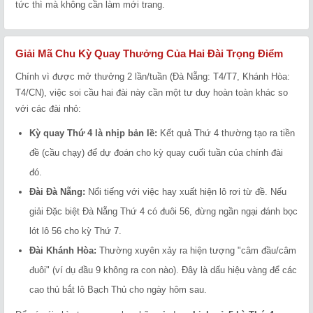
tức thì mà không cần làm mới trang.
Giải Mã Chu Kỳ Quay Thưởng Của Hai Đài Trọng Điểm
Chính vì được mở thưởng 2 lần/tuần (Đà Nẵng: T4/T7, Khánh Hòa:
T4/CN), việc soi cầu hai đài này cần một tư duy hoàn toàn khác so
với các đài nhỏ:
Kỳ quay Thứ 4 là nhịp bản lề:
Kết quả Thứ 4 thường tạo ra tiền
đề (cầu chạy) để dự đoán cho kỳ quay cuối tuần của chính đài
đó.
Đài Đà Nẵng:
Nổi tiếng với việc hay xuất hiện lô rơi từ đề. Nếu
giải Đặc biệt Đà Nẵng Thứ 4 có đuôi 56, đừng ngần ngại đánh bọc
lót lô 56 cho kỳ Thứ 7.
Đài Khánh Hòa:
Thường xuyên xảy ra hiện tượng "câm đầu/câm
đuôi" (ví dụ đầu 9 không ra con nào). Đây là dấu hiệu vàng để các
cao thủ bắt lô Bạch Thủ cho ngày hôm sau.