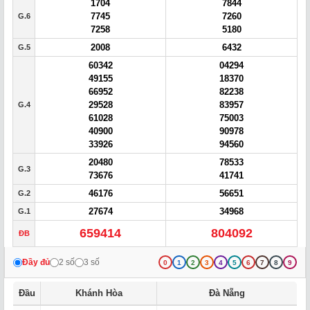
17
04
78
44
77
45
72
60
G.6
72
58
51
80
20
08
64
32
G.5
603
42
042
94
491
55
183
70
669
52
822
38
295
28
839
57
G.4
610
28
750
03
409
00
909
78
339
26
945
60
204
80
785
33
G.3
736
76
417
41
461
76
566
51
G.2
276
74
349
68
G.1
6594
14
8040
92
ĐB
Đầy đủ
2 số
3 số
0
1
2
3
4
5
6
7
8
9
Đầu
Khánh Hòa
Đà Nẵng