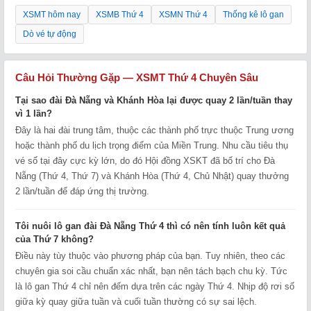
XSMT hôm nay
XSMB Thứ 4
XSMN Thứ 4
Thống kê lô gan
Dò vé tự động
Câu Hỏi Thường Gặp — XSMT Thứ 4 Chuyên Sâu
Tại sao đài Đà Nẵng và Khánh Hòa lại được quay 2 lần/tuần thay
vì 1 lần?
Đây là hai đài trung tâm, thuộc các thành phố trực thuộc Trung ương
hoặc thành phố du lịch trọng điểm của Miền Trung. Nhu cầu tiêu thụ
vé số tại đây cực kỳ lớn, do đó Hội đồng XSKT đã bố trí cho Đà
Nẵng (Thứ 4, Thứ 7) và Khánh Hòa (Thứ 4, Chủ Nhật) quay thưởng
2 lần/tuần để đáp ứng thị trường.
Tôi nuôi lô gan đài Đà Nẵng Thứ 4 thì có nên tính luôn kết quả
của Thứ 7 không?
Điều này tùy thuộc vào phương pháp của bạn. Tuy nhiên, theo các
chuyên gia soi cầu chuẩn xác nhất, bạn nên tách bạch chu kỳ. Tức
là lô gan Thứ 4 chỉ nên đếm dựa trên các ngày Thứ 4. Nhịp độ rơi số
giữa kỳ quay giữa tuần và cuối tuần thường có sự sai lệch.