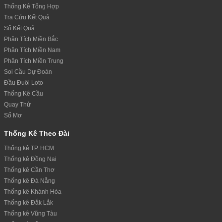
Thống Kê Tổng Hợp
Tra Cứu Kết Quả
Sổ Kết Quả
Phân Tích Miền Bắc
Phân Tích Miền Nam
Phân Tích Miền Trung
Soi Cầu Dự Đoán
Đầu Đuôi Loto
Thống Kê Cầu
Quay Thử
Sổ Mơ
Thống Kê Theo Đài
Thống kê TP. HCM
Thống kê Đồng Nai
Thống kê Cần Thơ
Thống kê Đà Nẵng
Thống kê Khánh Hòa
Thống kê Đắk Lắk
Thống kê Vũng Tàu