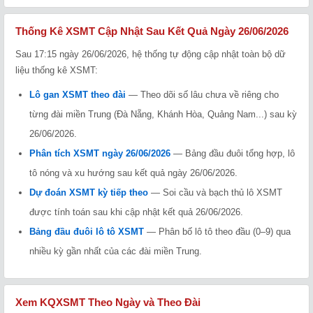
Thống Kê XSMT Cập Nhật Sau Kết Quả Ngày
26/06/2026
Sau 17:15 ngày
26/06/2026
, hệ thống tự động cập nhật toàn bộ dữ
liệu thống kê XSMT:
Lô gan XSMT theo đài
— Theo dõi số lâu chưa về riêng cho
từng đài miền Trung (Đà Nẵng, Khánh Hòa, Quảng Nam...) sau kỳ
26/06/2026
.
Phân tích XSMT ngày
26/06/2026
— Bảng đầu đuôi tổng hợp, lô
tô nóng và xu hướng sau kết quả ngày
26/06/2026
.
Dự đoán XSMT kỳ tiếp theo
— Soi cầu và bạch thủ lô XSMT
được tính toán sau khi cập nhật kết quả
26/06/2026
.
Bảng đầu đuôi lô tô XSMT
— Phân bố lô tô theo đầu (0–9) qua
nhiều kỳ gần nhất của các đài miền Trung.
Xem KQXSMT Theo Ngày và Theo Đài