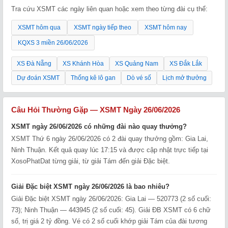
Tra cứu XSMT các ngày liên quan hoặc xem theo từng đài cụ thể:
XSMT hôm qua
XSMT ngày tiếp theo
XSMT hôm nay
KQXS 3 miền 26/06/2026
XS Đà Nẵng
XS Khánh Hòa
XS Quảng Nam
XS Đắk Lắk
Dự đoán XSMT
Thống kê lô gan
Dò vé số
Lịch mở thưởng
Câu Hỏi Thường Gặp — XSMT Ngày
26/06/2026
XSMT ngày 26/06/2026 có những đài nào quay thưởng?
XSMT Thứ 6 ngày 26/06/2026 có 2 đài quay thưởng gồm: Gia Lai,
Ninh Thuận. Kết quả quay lúc 17:15 và được cập nhật trực tiếp tại
XosoPhatDat từng giải, từ giải Tám đến giải Đặc biệt.
Giải Đặc biệt XSMT ngày 26/06/2026 là bao nhiêu?
Giải Đặc biệt XSMT ngày 26/06/2026: Gia Lai — 520773 (2 số cuối:
73); Ninh Thuận — 443945 (2 số cuối: 45). Giải ĐB XSMT có 6 chữ
số, trị giá 2 tỷ đồng. Vé có 2 số cuối khớp giải Tám của đài tương