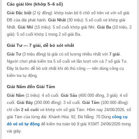
Các giải lớn (khớp 5–6 số)
Giải Đặc biệt
(2 tỷ đồng): khớp toàn bộ 6 chữ số trên vé với số giải
ĐB của đài phát hành.
Giải Nhất
(30 triệu): 5 số cuối vé khớp giải
Nhất.
Giải Nhì
(15 triệu): 5 số cuối khớp giải Nhì.
Giải Ba
(10 triệu, 2
giải): 5 số cuối khớp 1 trong 2 số giải Ba.
Giải Tư — 7 giải, dễ bỏ sót nhất
Giải Tư
(3 triệu đồng) là giải có số lượng nhiều nhất với
7 giải
.
Người chơi phải kiểm tra 5 số cuối vé lần lượt với cả 7 số giải Tư.
Đây là bước dễ bỏ sót nhất khi dò thủ công — nên dùng công cụ
kiểm tra tự động.
Giải Năm đến Giải Tám
Giải Năm
(1 triệu): 4 số cuối.
Giải Sáu
(400.000 đồng, 3 giải): 4 số
cuối.
Giải Bảy
(200.000 đồng): 3 số cuối.
Giải Tám
(100.000 đồng):
chỉ cần
2 số cuối
vé khớp với số giải Tám.
Hôm nay 24/06/2026, số
giải Tám của từng đài: Khánh Hòa: 92, Đà Nẵng: 70.
Dùng
công cụ
dò vé số tự động
để kiểm tra toàn bộ 9 giải XSMT
24/06/2026
trong
vài giây.