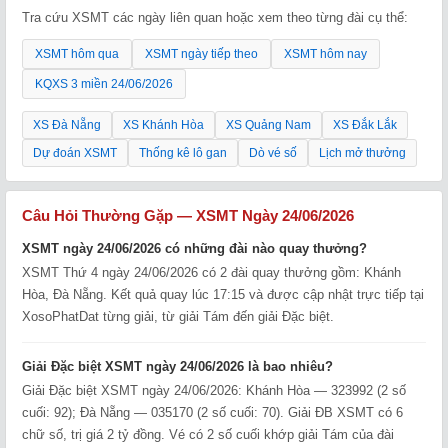
Tra cứu XSMT các ngày liên quan hoặc xem theo từng đài cụ thể:
XSMT hôm qua
XSMT ngày tiếp theo
XSMT hôm nay
KQXS 3 miền 24/06/2026
XS Đà Nẵng
XS Khánh Hòa
XS Quảng Nam
XS Đắk Lắk
Dự đoán XSMT
Thống kê lô gan
Dò vé số
Lịch mở thưởng
Câu Hỏi Thường Gặp — XSMT Ngày
24/06/2026
XSMT ngày 24/06/2026 có những đài nào quay thưởng?
XSMT Thứ 4 ngày 24/06/2026 có 2 đài quay thưởng gồm: Khánh
Hòa, Đà Nẵng. Kết quả quay lúc 17:15 và được cập nhật trực tiếp tại
XosoPhatDat từng giải, từ giải Tám đến giải Đặc biệt.
Giải Đặc biệt XSMT ngày 24/06/2026 là bao nhiêu?
Giải Đặc biệt XSMT ngày 24/06/2026: Khánh Hòa — 323992 (2 số
cuối: 92); Đà Nẵng — 035170 (2 số cuối: 70). Giải ĐB XSMT có 6
chữ số, trị giá 2 tỷ đồng. Vé có 2 số cuối khớp giải Tám của đài