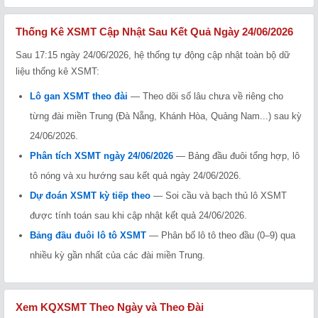
Thống Kê XSMT Cập Nhật Sau Kết Quả Ngày
24/06/2026
Sau 17:15 ngày
24/06/2026
, hệ thống tự động cập nhật toàn bộ dữ
liệu thống kê XSMT:
Lô gan XSMT theo đài
— Theo dõi số lâu chưa về riêng cho
từng đài miền Trung (Đà Nẵng, Khánh Hòa, Quảng Nam...) sau kỳ
24/06/2026
.
Phân tích XSMT ngày
24/06/2026
— Bảng đầu đuôi tổng hợp, lô
tô nóng và xu hướng sau kết quả ngày
24/06/2026
.
Dự đoán XSMT kỳ tiếp theo
— Soi cầu và bạch thủ lô XSMT
được tính toán sau khi cập nhật kết quả
24/06/2026
.
Bảng đầu đuôi lô tô XSMT
— Phân bố lô tô theo đầu (0–9) qua
nhiều kỳ gần nhất của các đài miền Trung.
Xem KQXSMT Theo Ngày và Theo Đài