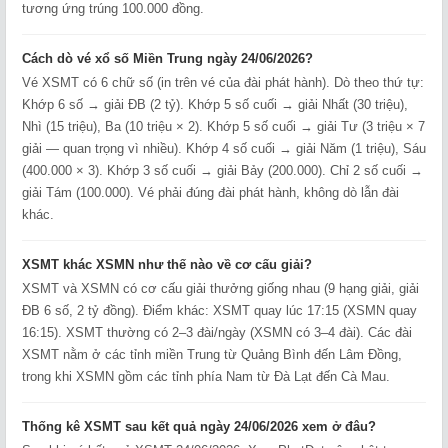
tương ứng trúng 100.000 đồng.
Cách dò vé xổ số Miền Trung ngày 24/06/2026?
Vé XSMT có 6 chữ số (in trên vé của đài phát hành). Dò theo thứ tự:
Khớp 6 số → giải ĐB (2 tỷ). Khớp 5 số cuối → giải Nhất (30 triệu),
Nhì (15 triệu), Ba (10 triệu × 2). Khớp 5 số cuối → giải Tư (3 triệu × 7
giải — quan trọng vì nhiều). Khớp 4 số cuối → giải Năm (1 triệu), Sáu
(400.000 × 3). Khớp 3 số cuối → giải Bảy (200.000). Chỉ 2 số cuối →
giải Tám (100.000). Vé phải đúng đài phát hành, không dò lẫn đài
khác.
XSMT khác XSMN như thế nào về cơ cấu giải?
XSMT và XSMN có cơ cấu giải thưởng giống nhau (9 hạng giải, giải
ĐB 6 số, 2 tỷ đồng). Điểm khác: XSMT quay lúc 17:15 (XSMN quay
16:15). XSMT thường có 2–3 đài/ngày (XSMN có 3–4 đài). Các đài
XSMT nằm ở các tỉnh miền Trung từ Quảng Bình đến Lâm Đồng,
trong khi XSMN gồm các tỉnh phía Nam từ Đà Lạt đến Cà Mau.
Thống kê XSMT sau kết quả ngày 24/06/2026 xem ở đâu?