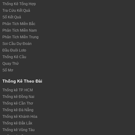
Thống Kê Tổng Hợp
Tra Cứu Kết Quả
Sổ Kết Quả
Phân Tích Miền Bắc
Phân Tích Miền Nam
Phân Tích Miền Trung
Soi Cầu Dự Đoán
Đầu Đuôi Loto
Thống Kê Cầu
Quay Thử
Sổ Mơ
Thống Kê Theo Đài
Thống kê TP. HCM
Thống kê Đồng Nai
Thống kê Cần Thơ
Thống kê Đà Nẵng
Thống kê Khánh Hòa
Thống kê Đắk Lắk
Thống kê Vũng Tàu