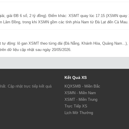
ải, giải ĐB 6 số, 2 tỷ đồng). Điểm khác: XSMT quay lúc 17:15 (XSMN quay
n Lâm Đồng, trong khi XSMN gồm các tỉnh phía Nam từ Đà Lạt đến Cà Mau.
tự động: lô gan XSMT theo từng đài (Đà Nẵng, Khánh Hòa, Quảng Nam...), tần
rên dữ liệu cập nhật sau ngày 20/05/2026.
Kết Quả XS
hất. Cập nhật trực tiếp kết quả
KQXSMB - Miền Bắc
XSMN - Miền Nam
XSMT - Miền Trung
Trực Tiếp XS
Lịch Mở Thưởng