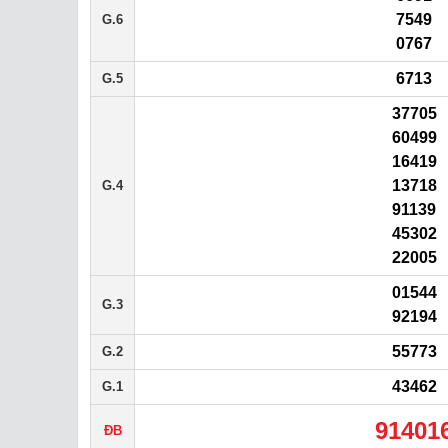
75
49
G.6
07
67
67
13
G.5
377
05
604
99
164
19
137
18
G.4
911
39
453
02
220
05
015
44
G.3
921
94
557
73
G.2
434
62
G.1
9140
1
ĐB