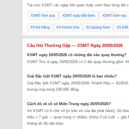
Tra cứu XSMT các ngày liên quan hoặc xem theo từng đài c
XSMT hôm qua
XSMT ngày tiếp theo
XSMT hôm nay
XS Đà Nẵng
XS Khánh Hòa
XS Quảng Nam
XS Đắk
Câu Hỏi Thường Gặp — XSMT Ngày
20/05/2026
XSMT ngày 20/05/2026 có những đài nào quay thưởng?
XSMT Thứ 4 ngày 20/05/2026 có 2 đài quay thưởng gồm: Khán
Giải Đặc biệt XSMT ngày 20/05/2026 là bao nhiêu?
Giải Đặc biệt XSMT ngày 20/05/2026: Khánh Hòa — 914016 (2 
tương ứng trúng 100.000 đồng.
Cách dò vé xổ số Miền Trung ngày 20/05/2026?
Vé XSMT có 6 chữ số (in trên vé của đài phát hành). Dò theo 
triệu × 7 giải — quan trọng vì nhiều). Khớp 4 số cuối → giải
không dò lẫn đài khác.