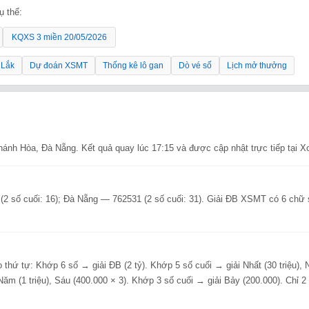
ụ thể:
KQXS 3 miền 20/05/2026
 Lắk
Dự đoán XSMT
Thống kê lô gan
Dò vé số
Lịch mở thưởng
h Hòa, Đà Nẵng. Kết quả quay lúc 17:15 và được cập nhật trực tiếp tại Xoso
số cuối: 16); Đà Nẵng — 762531 (2 số cuối: 31). Giải ĐB XSMT có 6 chữ số,
thứ tự: Khớp 6 số → giải ĐB (2 tỷ). Khớp 5 số cuối → giải Nhất (30 triệu), Nh
 Năm (1 triệu), Sáu (400.000 × 3). Khớp 3 số cuối → giải Bảy (200.000). Chỉ 