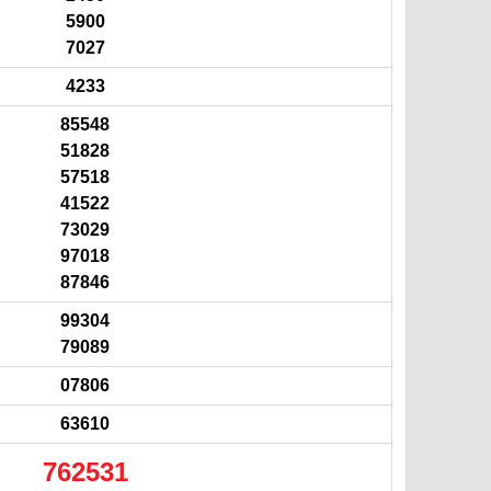
59
00
70
27
42
33
855
48
518
28
575
18
415
22
730
29
970
18
878
46
993
04
790
89
078
06
636
10
7625
31