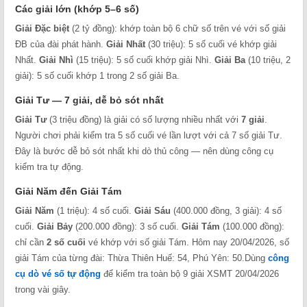
Các giải lớn (khớp 5–6 số)
Giải Đặc biệt
(2 tỷ đồng): khớp toàn bộ 6 chữ số trên vé với số giải
ĐB của đài phát hành.
Giải Nhất
(30 triệu): 5 số cuối vé khớp giải
Nhất.
Giải Nhì
(15 triệu): 5 số cuối khớp giải Nhì.
Giải Ba
(10 triệu, 2
giải): 5 số cuối khớp 1 trong 2 số giải Ba.
Giải Tư — 7 giải, dễ bỏ sót nhất
Giải Tư
(3 triệu đồng) là giải có số lượng nhiều nhất với
7 giải
.
Người chơi phải kiểm tra 5 số cuối vé lần lượt với cả 7 số giải Tư.
Đây là bước dễ bỏ sót nhất khi dò thủ công — nên dùng công cụ
kiểm tra tự động.
Giải Năm đến Giải Tám
Giải Năm
(1 triệu): 4 số cuối.
Giải Sáu
(400.000 đồng, 3 giải): 4 số
cuối.
Giải Bảy
(200.000 đồng): 3 số cuối.
Giải Tám
(100.000 đồng):
chỉ cần
2 số cuối
vé khớp với số giải Tám.
Hôm nay 20/04/2026, số
giải Tám của từng đài: Thừa Thiên Huế: 54, Phú Yên: 50.
Dùng
công
cụ dò vé số tự động
để kiểm tra toàn bộ 9 giải XSMT
20/04/2026
trong vài giây.