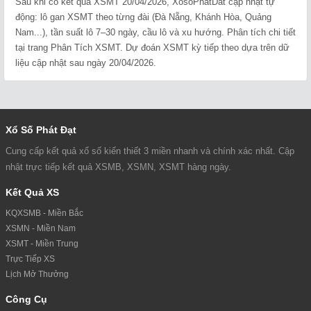
Sau khi có kết quả XSMT 20/04/2026, XosoPhatDat cập nhật tự
động: lô gan XSMT theo từng đài (Đà Nẵng, Khánh Hòa, Quảng
Nam...), tần suất lô 7–30 ngày, cầu lô và xu hướng. Phân tích chi tiết
tại trang Phân Tích XSMT. Dự đoán XSMT kỳ tiếp theo dựa trên dữ
liệu cập nhật sau ngày 20/04/2026.
Xổ Số Phát Đạt
Cung cấp kết quả xổ số kiến thiết 3 miền nhanh và chính xác nhất. Cập
nhật trực tiếp kết quả XSMB, XSMN, XSMT hàng ngày.
Kết Quả XS
KQXSMB - Miền Bắc
XSMN - Miền Nam
XSMT - Miền Trung
Trực Tiếp XS
Lịch Mở Thưởng
Công Cụ