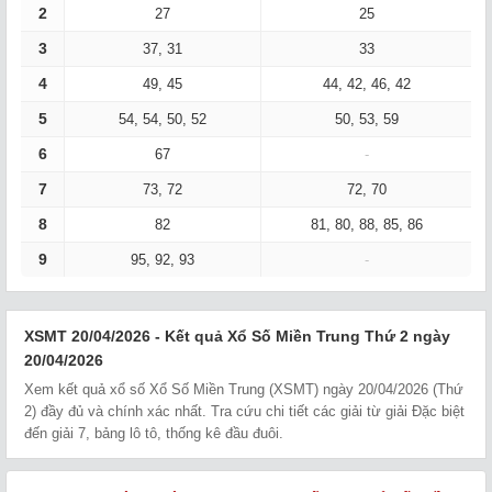
2
27
25
3
37
,
31
33
4
49
,
45
44
,
42
,
46
,
42
5
54
,
54
,
50
,
52
50
,
53
,
59
6
67
-
7
73
,
72
72
,
70
8
82
81
,
80
,
88
,
85
,
86
9
95
,
92
,
93
-
XSMT
20/04/2026
- Kết quả
Xổ Số Miền Trung
Thứ 2
ngày
20/04/2026
Xem kết quả xổ số
Xổ Số Miền Trung
(
XSMT
) ngày
20/04/2026
(
Thứ
2
) đầy đủ và chính xác nhất. Tra cứu chi tiết các giải từ giải Đặc biệt
đến giải 7, bảng lô tô, thống kê đầu đuôi.