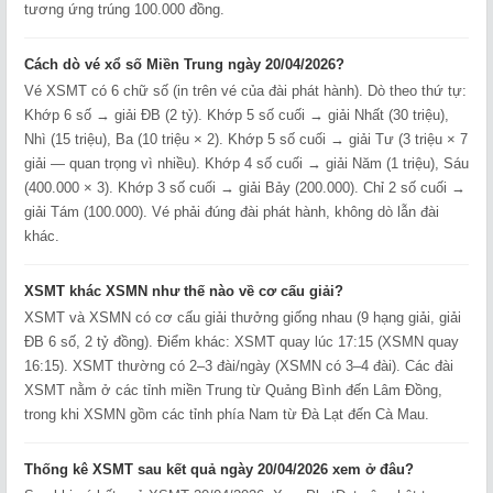
tương ứng trúng 100.000 đồng.
Cách dò vé xổ số Miền Trung ngày 20/04/2026?
Vé XSMT có 6 chữ số (in trên vé của đài phát hành). Dò theo thứ tự:
Khớp 6 số → giải ĐB (2 tỷ). Khớp 5 số cuối → giải Nhất (30 triệu),
Nhì (15 triệu), Ba (10 triệu × 2). Khớp 5 số cuối → giải Tư (3 triệu × 7
giải — quan trọng vì nhiều). Khớp 4 số cuối → giải Năm (1 triệu), Sáu
(400.000 × 3). Khớp 3 số cuối → giải Bảy (200.000). Chỉ 2 số cuối →
giải Tám (100.000). Vé phải đúng đài phát hành, không dò lẫn đài
khác.
XSMT khác XSMN như thế nào về cơ cấu giải?
XSMT và XSMN có cơ cấu giải thưởng giống nhau (9 hạng giải, giải
ĐB 6 số, 2 tỷ đồng). Điểm khác: XSMT quay lúc 17:15 (XSMN quay
16:15). XSMT thường có 2–3 đài/ngày (XSMN có 3–4 đài). Các đài
XSMT nằm ở các tỉnh miền Trung từ Quảng Bình đến Lâm Đồng,
trong khi XSMN gồm các tỉnh phía Nam từ Đà Lạt đến Cà Mau.
Thống kê XSMT sau kết quả ngày 20/04/2026 xem ở đâu?