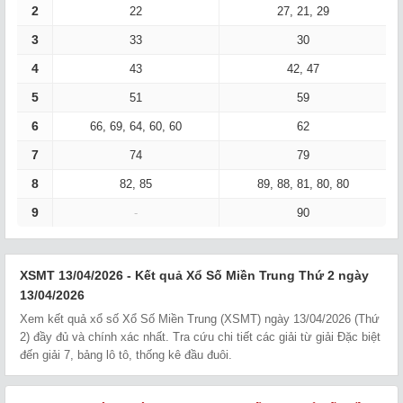
2
22
27
,
21
,
29
3
33
30
4
43
42
,
47
5
51
59
6
66
,
69
,
64
,
60
,
60
62
7
74
79
8
82
,
85
89
,
88
,
81
,
80
,
80
9
-
90
XSMT
13/04/2026
- Kết quả
Xổ Số Miền Trung
Thứ 2
ngày
13/04/2026
Xem kết quả xổ số
Xổ Số Miền Trung
(
XSMT
) ngày
13/04/2026
(
Thứ
2
) đầy đủ và chính xác nhất. Tra cứu chi tiết các giải từ giải Đặc biệt
đến giải 7, bảng lô tô, thống kê đầu đuôi.