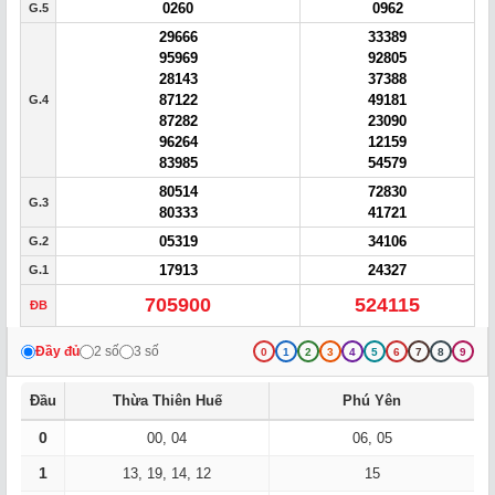
02
60
09
62
G.5
296
66
333
89
959
69
928
05
281
43
373
88
871
22
491
81
G.4
872
82
230
90
962
64
121
59
839
85
545
79
805
14
728
30
G.3
803
33
417
21
053
19
341
06
G.2
179
13
243
27
G.1
7059
00
5241
15
ĐB
Đầy đủ
2 số
3 số
0
1
2
3
4
5
6
7
8
9
Đầu
Thừa Thiên Huế
Phú Yên
0
00
,
04
06
,
05
1
13
,
19
,
14
,
12
15