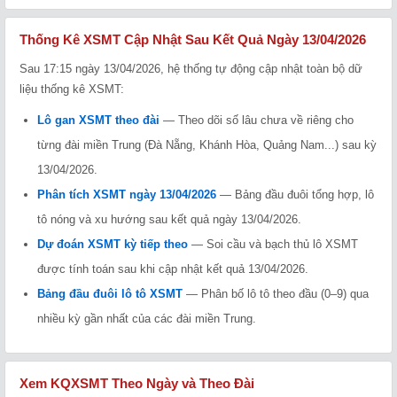
Thống Kê XSMT Cập Nhật Sau Kết Quả Ngày
13/04/2026
Sau 17:15 ngày
13/04/2026
, hệ thống tự động cập nhật toàn bộ dữ
liệu thống kê XSMT:
Lô gan XSMT theo đài
— Theo dõi số lâu chưa về riêng cho
từng đài miền Trung (Đà Nẵng, Khánh Hòa, Quảng Nam...) sau kỳ
13/04/2026
.
Phân tích XSMT ngày
13/04/2026
— Bảng đầu đuôi tổng hợp, lô
tô nóng và xu hướng sau kết quả ngày
13/04/2026
.
Dự đoán XSMT kỳ tiếp theo
— Soi cầu và bạch thủ lô XSMT
được tính toán sau khi cập nhật kết quả
13/04/2026
.
Bảng đầu đuôi lô tô XSMT
— Phân bố lô tô theo đầu (0–9) qua
nhiều kỳ gần nhất của các đài miền Trung.
Xem KQXSMT Theo Ngày và Theo Đài