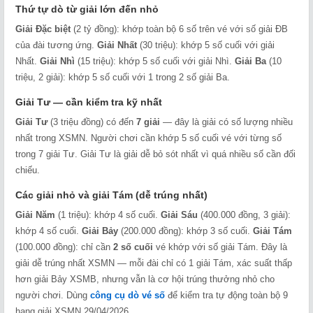
Thứ tự dò từ giải lớn đến nhỏ
Giải Đặc biệt
(2 tỷ đồng): khớp toàn bộ 6 số trên vé với số giải ĐB
của đài tương ứng.
Giải Nhất
(30 triệu): khớp 5 số cuối với giải
Nhất.
Giải Nhì
(15 triệu): khớp 5 số cuối với giải Nhì.
Giải Ba
(10
triệu, 2 giải): khớp 5 số cuối với 1 trong 2 số giải Ba.
Giải Tư — cần kiểm tra kỹ nhất
Giải Tư
(3 triệu đồng) có đến
7 giải
— đây là giải có số lượng nhiều
nhất trong XSMN. Người chơi cần khớp 5 số cuối vé với từng số
trong 7 giải Tư. Giải Tư là giải dễ bỏ sót nhất vì quá nhiều số cần đối
chiếu.
Các giải nhỏ và giải Tám (dễ trúng nhất)
Giải Năm
(1 triệu): khớp 4 số cuối.
Giải Sáu
(400.000 đồng, 3 giải):
khớp 4 số cuối.
Giải Bảy
(200.000 đồng): khớp 3 số cuối.
Giải Tám
(100.000 đồng): chỉ cần
2 số cuối
vé khớp với số giải Tám. Đây là
giải dễ trúng nhất XSMN — mỗi đài chỉ có 1 giải Tám, xác suất thấp
hơn giải Bảy XSMB, nhưng vẫn là cơ hội trúng thưởng nhỏ cho
người chơi. Dùng
công cụ dò vé số
để kiểm tra tự động toàn bộ 9
hạng giải XSMN
29/04/2026
.