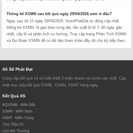
Thống kê XSMN sau kết quả ngày 29/04/2026 xem ở đâu?
Ngay sau 16:15 ngày 29/04/2026, XosoPhatDat tự động cập nhật
thống kê XSMN: lô gan theo từng đài, tần suất lô tô 7–30 ngày gần
nhất, cầu lô và phân tích xu hướng. Truy cập trang Phân Tích XSMN
và Dự Đoán XSMN để có dữ liệu tham khảo đầy đủ cho kỳ tiếp theo.
Xổ Số Phát Đạt
Cung cấp kết quả xổ số kiến thiết 3 miền nhanh và chính xác nhất. Cập
nhật trực tiếp kết quả XSMB, XSMN, XSMT hàng ngày.
Kết Quả XS
KQXSMB - Miền Bắc
XSMN - Miền Nam
XSMT - Miền Trung
Trực Tiếp XS
Lịch Mở Thưởng