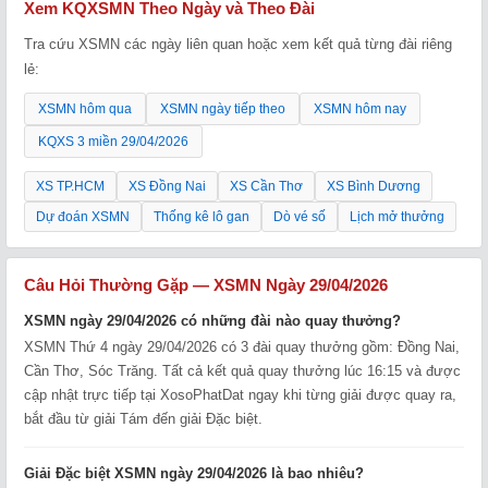
Xem KQXSMN Theo Ngày và Theo Đài
Tra cứu XSMN các ngày liên quan hoặc xem kết quả từng đài riêng
lẻ:
XSMN hôm qua
XSMN ngày tiếp theo
XSMN hôm nay
KQXS 3 miền 29/04/2026
XS TP.HCM
XS Đồng Nai
XS Cần Thơ
XS Bình Dương
Dự đoán XSMN
Thống kê lô gan
Dò vé số
Lịch mở thưởng
Câu Hỏi Thường Gặp — XSMN Ngày
29/04/2026
XSMN ngày 29/04/2026 có những đài nào quay thưởng?
XSMN Thứ 4 ngày 29/04/2026 có 3 đài quay thưởng gồm: Đồng Nai,
Cần Thơ, Sóc Trăng. Tất cả kết quả quay thưởng lúc 16:15 và được
cập nhật trực tiếp tại XosoPhatDat ngay khi từng giải được quay ra,
bắt đầu từ giải Tám đến giải Đặc biệt.
Giải Đặc biệt XSMN ngày 29/04/2026 là bao nhiêu?