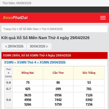
Thứ Năm, 06/08/2026
Xoso
PhatDat
Trang Chủ
»
Xổ Số Miền Nam
»
Thứ 4
29/04/2026
Kết quả
Xổ Số Miền Nam
Thứ 4
ngày
29/04/2026
28/04/2026
30/04/2026
XSMN 29/04, Xổ Số XSMN Thứ 4 Ngày 29/04/2026
XSMN
»
XSMN
Thứ 4
»
XSMN
29
/
04
/
2026
Thứ
Đồng Nai
Cần Thơ
Sóc Trăng
4
29/04
75
86
53
G.8
4
25
0
99
7
81
G.7
96
35
05
56
71
26
49
58
74
42
03
92
G.6
52
66
57
59
71
56