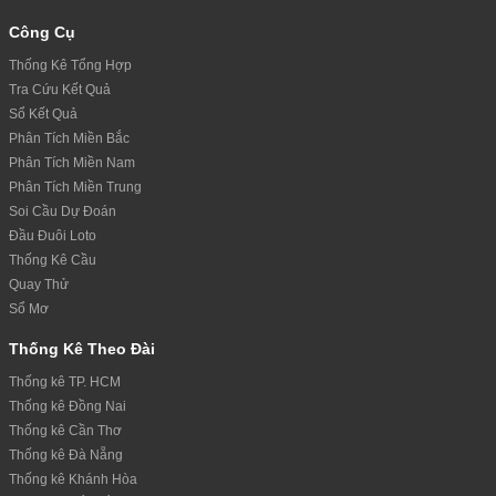
Công Cụ
Thống Kê Tổng Hợp
Tra Cứu Kết Quả
Sổ Kết Quả
Phân Tích Miền Bắc
Phân Tích Miền Nam
Phân Tích Miền Trung
Soi Cầu Dự Đoán
Đầu Đuôi Loto
Thống Kê Cầu
Quay Thử
Sổ Mơ
Thống Kê Theo Đài
Thống kê TP. HCM
Thống kê Đồng Nai
Thống kê Cần Thơ
Thống kê Đà Nẵng
Thống kê Khánh Hòa