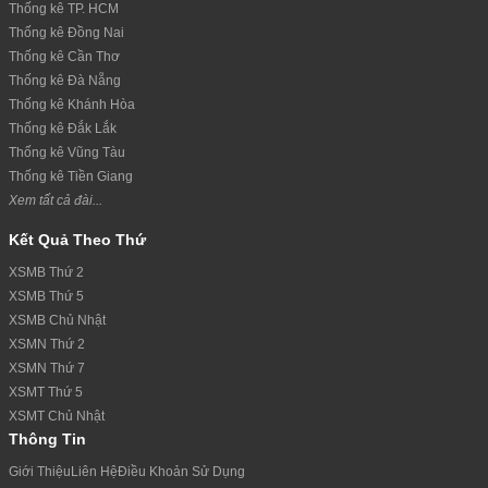
Thống kê TP. HCM
Thống kê Đồng Nai
Thống kê Cần Thơ
Thống kê Đà Nẵng
Thống kê Khánh Hòa
Thống kê Đắk Lắk
Thống kê Vũng Tàu
Thống kê Tiền Giang
Xem tất cả đài...
Kết Quả Theo Thứ
XSMB Thứ 2
XSMB Thứ 5
XSMB Chủ Nhật
XSMN Thứ 2
XSMN Thứ 7
XSMT Thứ 5
XSMT Chủ Nhật
Thông Tin
Giới Thiệu
Liên Hệ
Điều Khoản Sử Dụng