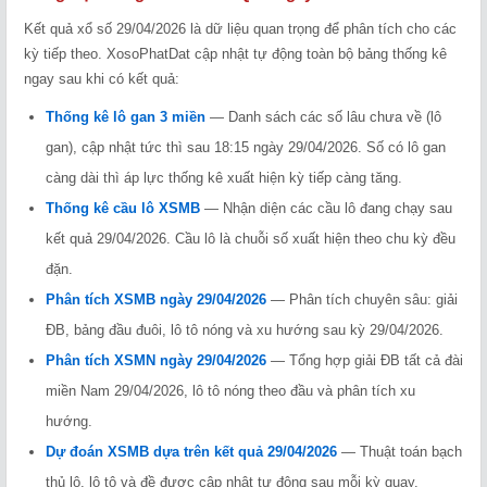
Kết quả xổ số
29/04/2026
là dữ liệu quan trọng để phân tích cho các
kỳ tiếp theo. XosoPhatDat cập nhật tự động toàn bộ bảng thống kê
ngay sau khi có kết quả:
Thống kê lô gan 3 miền
— Danh sách các số lâu chưa về (lô
gan), cập nhật tức thì sau 18:15 ngày
29/04/2026
. Số có lô gan
càng dài thì áp lực thống kê xuất hiện kỳ tiếp càng tăng.
Thống kê cầu lô XSMB
— Nhận diện các cầu lô đang chạy sau
kết quả
29/04/2026
. Cầu lô là chuỗi số xuất hiện theo chu kỳ đều
đặn.
Phân tích XSMB ngày
29/04/2026
— Phân tích chuyên sâu: giải
ĐB, bảng đầu đuôi, lô tô nóng và xu hướng sau kỳ
29/04/2026
.
Phân tích XSMN ngày
29/04/2026
— Tổng hợp giải ĐB tất cả đài
miền Nam
29/04/2026
, lô tô nóng theo đầu và phân tích xu
hướng.
Dự đoán XSMB dựa trên kết quả
29/04/2026
— Thuật toán bạch
thủ lô, lô tô và đề được cập nhật tự động sau mỗi kỳ quay.