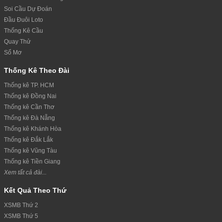
Soi Cầu Dự Đoán
Đầu Đuôi Loto
Thống Kê Cầu
Quay Thử
Sổ Mơ
Thống Kê Theo Đài
Thống kê TP. HCM
Thống kê Đồng Nai
Thống kê Cần Thơ
Thống kê Đà Nẵng
Thống kê Khánh Hòa
Thống kê Đắk Lắk
Thống kê Vũng Tàu
Thống kê Tiền Giang
Xem tất cả đài...
Kết Quả Theo Thứ
XSMB Thứ 2
XSMB Thứ 5