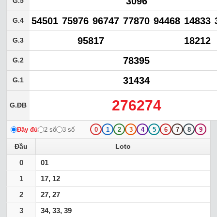
30
96
G.5
545
01
759
76
967
47
778
70
944
68
148
33
G.4
958
17
182
12
G.3
783
95
G.2
314
34
G.1
2762
74
G.ĐB
Đầy đủ
2 số
3 số
0
1
2
3
4
5
6
7
8
9
Đầu
Loto
0
01
1
17
,
12
2
27
,
27
3
34
,
33
,
39