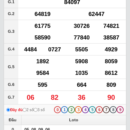
840
97
G.1
648
19
624
47
G.2
617
75
307
26
748
21
G.3
585
90
778
40
385
87
44
84
07
27
55
05
49
29
G.4
18
92
59
08
80
59
G.5
95
84
10
35
86
12
5
95
6
64
8
09
G.6
06
82
36
90
G.7
Đầy đủ
2 số
3 số
0
1
2
3
4
5
6
7
8
9
Đầu
Loto
0
05
,
08
,
09
,
06