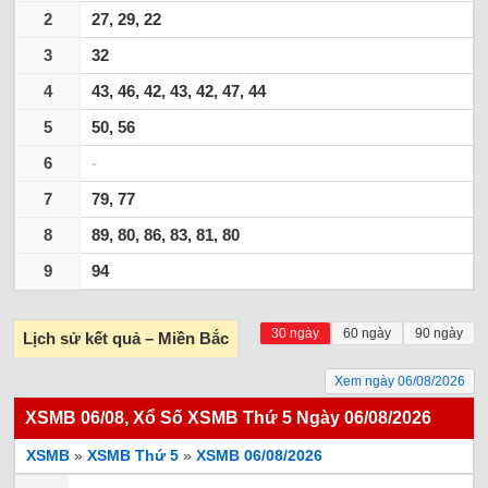
2
27
,
29
,
22
3
32
4
43
,
46
,
42
,
43
,
42
,
47
,
44
5
50
,
56
6
-
7
79
,
77
8
89
,
80
,
86
,
83
,
81
,
80
9
94
30
ngày
60
ngày
90
ngày
Lịch sử kết quả –
Miền Bắc
Xem ngày
06/08/2026
XSMB
06/08
, Xổ Số
XSMB
Thứ 5 Ngày 06/08/2026
XSMB
»
XSMB
Thứ 5
»
XSMB
06/08/2026