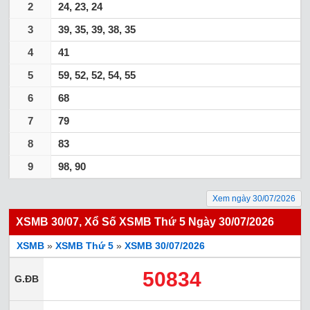
2
24
,
23
,
24
3
39
,
35
,
39
,
38
,
35
4
41
5
59
,
52
,
52
,
54
,
55
6
68
7
79
8
83
9
98
,
90
Xem ngày
30/07/2026
XSMB
30/07
, Xổ Số
XSMB
Thứ 5 Ngày 30/07/2026
XSMB
»
XSMB
Thứ 5
»
XSMB
30/07/2026
508
34
G.ĐB