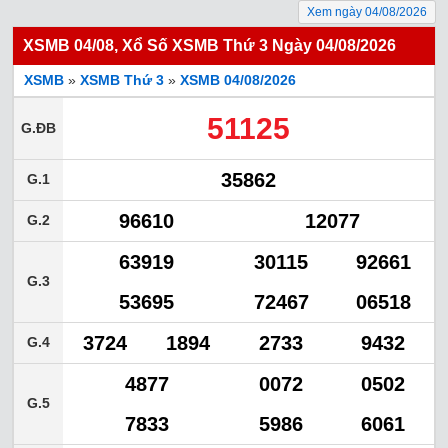
Xem ngày
04/08/2026
XSMB
04/08
, Xổ Số
XSMB
Thứ 3 Ngày 04/08/2026
XSMB
»
XSMB
Thứ 3
»
XSMB
04/08/2026
511
25
G.ĐB
358
62
G.1
966
10
120
77
G.2
639
19
301
15
926
61
G.3
536
95
724
67
065
18
37
24
18
94
27
33
94
32
G.4
48
77
00
72
05
02
G.5
78
33
59
86
60
61