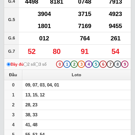
44
98
81
81
07
48
79
13
G.4
39
04
37
15
49
23
G.5
18
01
71
69
94
55
0
12
7
64
2
61
G.6
52
80
91
54
G.7
Đầy đủ
2 số
3 số
0
1
2
3
4
5
6
7
8
9
Đầu
Loto
0
09
,
07
,
03
,
04
,
01
1
13
,
15
,
12
2
28
,
23
3
38
,
33
4
41
,
48
5
55
,
52
,
54