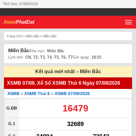
Thứ Sáu, 07/08/2026
Xoso
PhatDat
Trang Chủ
»
Miền Bắc
»
Miền Bắc
Miền Bắc
Khu vực:
Miền Bắc
Lịch mở:
CN, T2, T3, T4, T5, T6, T7
Giờ quay:
18:15
Kết quả mới nhất –
Miền Bắc
XSMB
07/08
, Xổ Số
XSMB
Thứ 6 Ngày 07/08/2026
XSMB
»
XSMB
Thứ 6
»
XSMB
07/08/2026
164
79
G.ĐB
326
89
G.1