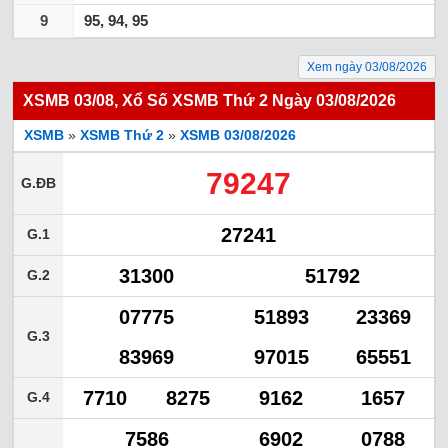
9
95
,
94
,
95
Xem ngày
03/08/2026
XSMB
03/08
, Xổ Số
XSMB
Thứ 2 Ngày 03/08/2026
XSMB
»
XSMB
Thứ 2
»
XSMB
03/08/2026
792
47
G.ĐB
272
41
G.1
313
00
517
92
G.2
077
75
518
93
233
69
G.3
839
69
970
15
655
51
77
10
82
75
91
62
16
57
G.4
75
86
69
02
07
88