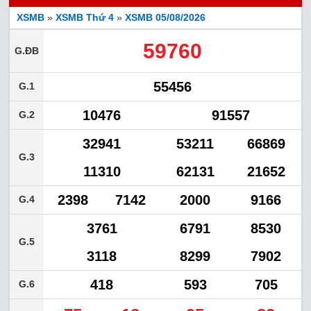
XSMB
»
XSMB
Thứ 4
»
XSMB
05/08/2026
597
60
G.ĐB
554
56
G.1
104
76
915
57
G.2
329
41
532
11
668
69
G.3
113
10
621
31
216
52
23
98
71
42
20
00
91
66
G.4
37
61
67
91
85
30
G.5
31
18
82
99
79
02
4
18
5
93
7
05
G.6