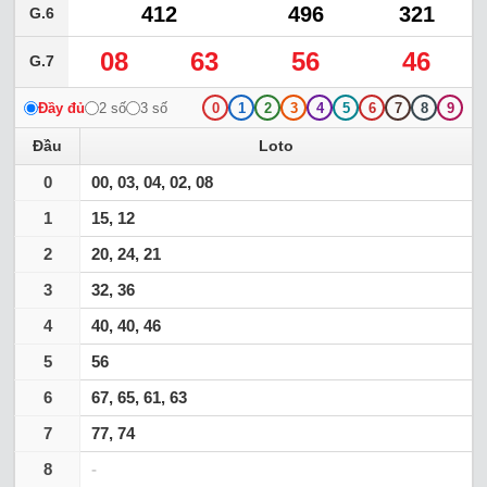
4
12
4
96
3
21
G.6
08
63
56
46
G.7
Đầy đủ
2 số
3 số
0
1
2
3
4
5
6
7
8
9
Đầu
Loto
0
00
,
03
,
04
,
02
,
08
1
15
,
12
2
20
,
24
,
21
3
32
,
36
4
40
,
40
,
46
5
56
6
67
,
65
,
61
,
63
7
77
,
74
8
-