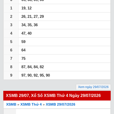
1
19
,
12
2
26
,
21
,
27
,
29
3
34
,
35
,
36
4
47
,
40
5
59
6
64
7
75
8
87
,
84
,
84
,
82
9
97
,
90
,
92
,
95
,
90
Xem ngày
29/07/2026
XSMB
29/07
, Xổ Số
XSMB
Thứ 4 Ngày 29/07/2026
XSMB
»
XSMB
Thứ 4
»
XSMB
29/07/2026