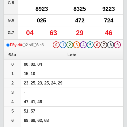
G.5
89
23
83
25
92
23
0
25
4
72
7
24
G.6
04
63
29
46
G.7
Đầy đủ
2 số
3 số
0
1
2
3
4
5
6
7
8
9
Đầu
Loto
0
00
,
02
,
04
1
15
,
10
2
23
,
25
,
23
,
25
,
24
,
29
3
-
4
47
,
41
,
46
5
51
,
57
6
69
,
69
,
62
,
63