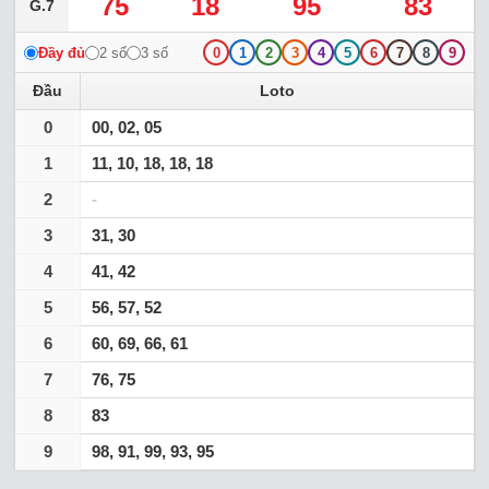
75
18
95
83
G.7
Đầy đủ
2 số
3 số
0
1
2
3
4
5
6
7
8
9
Đầu
Loto
0
00
,
02
,
05
1
11
,
10
,
18
,
18
,
18
2
-
3
31
,
30
4
41
,
42
5
56
,
57
,
52
6
60
,
69
,
66
,
61
7
76
,
75
8
83
9
98
,
91
,
99
,
93
,
95