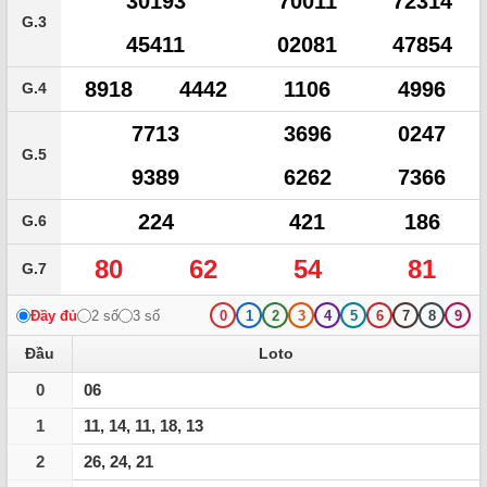
301
93
700
11
723
14
G.3
454
11
020
81
478
54
89
18
44
42
11
06
49
96
G.4
77
13
36
96
02
47
G.5
93
89
62
62
73
66
2
24
4
21
1
86
G.6
80
62
54
81
G.7
Đầy đủ
2 số
3 số
0
1
2
3
4
5
6
7
8
9
Đầu
Loto
0
06
1
11
,
14
,
11
,
18
,
13
2
26
,
24
,
21