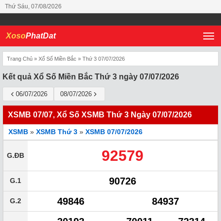
Thứ Sáu, 07/08/2026
Xoso
PhatDat
Trang Chủ
»
Xổ Số Miền Bắc
»
Thứ 3
07/07/2026
Kết quả
Xổ Số Miền Bắc
Thứ 3
ngày
07/07/2026
06/07/2026
08/07/2026
XSMB
07/07
, Xổ Số
XSMB
Thứ 3 Ngày 07/07/2026
XSMB
»
XSMB
Thứ 3
»
XSMB
07/07/2026
925
79
G.ĐB
907
26
G.1
498
46
849
37
G.2