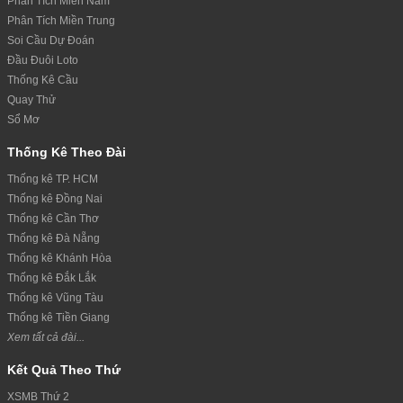
Phân Tích Miền Nam
Phân Tích Miền Trung
Soi Cầu Dự Đoán
Đầu Đuôi Loto
Thống Kê Cầu
Quay Thử
Sổ Mơ
Thống Kê Theo Đài
Thống kê TP. HCM
Thống kê Đồng Nai
Thống kê Cần Thơ
Thống kê Đà Nẵng
Thống kê Khánh Hòa
Thống kê Đắk Lắk
Thống kê Vũng Tàu
Thống kê Tiền Giang
Xem tất cả đài...
Kết Quả Theo Thứ
XSMB Thứ 2