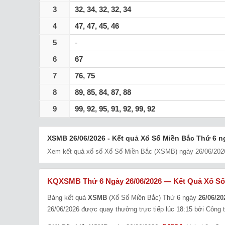
3
32
,
34
,
32
,
32
,
34
4
47
,
47
,
45
,
46
5
-
6
67
7
76
,
75
8
89
,
85
,
84
,
87
,
88
9
99
,
92
,
95
,
91
,
92
,
99
,
92
XSMB
26/06/2026
- Kết quả
Xổ Số Miền Bắc
Thứ 6
n
Xem kết quả xổ số
Xổ Số Miền Bắc
(
XSMB
) ngày
26/06/202
KQXSMB
Thứ 6
Ngày
26/06/2026
— Kết Quả Xổ Số
Bảng kết quả
XSMB
(Xổ Số Miền Bắc)
Thứ 6
ngày
26/06/20
26/06/2026
được quay thưởng trực tiếp lúc 18:15 bởi Công ty