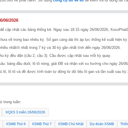
 100.000 vé phát hành. Sử dụng
công cụ dò vé số
để kiểm tra tự động tất 
6/06/2026
 để cập nhật các bảng thống kê. Ngay sau 18:15 ngày
26/06/2026
, XosoPhatD
ưa về trong bao nhiêu kỳ. Số gan càng dài thì áp lực thống kê xuất hiện kỳ 
hiều nhất/ít nhất trong 7 kỳ và 30 kỳ gần nhất tính đến ngày
26/06/2026
.
chu kỳ đều đặn (cầu 2, cầu 3). Cầu được cập nhật sau mỗi kỳ quay.
âu: bảng đầu đuôi, lô tô nóng, giải ĐB và nhận xét xu hướng cho ngày
26/06
 lô, lô tô và đề được tính toán tự động từ dữ liệu lô gan và tần suất sau kỳ
 trong tuần:
KQXS 3 miền 26/06/2026
XSMB Thứ 6
XSMB Thứ 7
XSMB Chủ Nhật
Dự đoán XSMB
Thốn