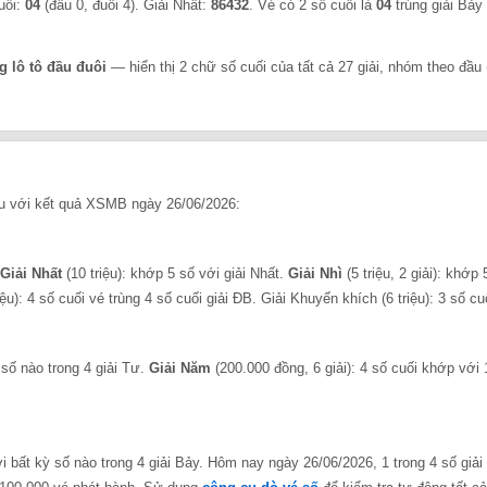
uối:
04
(đầu
0
, đuôi
4
).
Giải Nhất:
86432
.
Vé có 2 số cuối là
04
trúng giải Bảy 
g lô tô đầu đuôi
— hiển thị 2 chữ số cuối của tất cả 27 giải, nhóm theo đầu
iếu với kết quả XSMB ngày
26/06/2026
:
Giải Nhất
(10 triệu): khớp 5 số với giải Nhất.
Giải Nhì
(5 triệu, 2 giải): khớp 
iệu): 4 số cuối vé trùng 4 số cuối giải ĐB.
Giải Khuyến khích (6 triệu): 3 số cu
số nào trong 4 giải Tư.
Giải Năm
(200.000 đồng, 6 giải): 4 số cuối khớp với 
 bất kỳ số nào trong 4 giải Bảy.
Hôm nay ngày 26/06/2026, 1 trong 4 số giải 