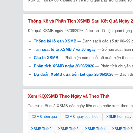
XSMB, mỗi kỳ có khoảng 27 vé trúng giải Bảy trong tổng số
Thống Kê và Phân Tích XSMB Sau Kết Quả Ngày
2
Kết quả XSMB ngày
26/06/2026
là cơ sở dữ liệu quan trọng
Thống kê lô gan XSMB
— Danh sách các số từ 00–99 ch
Tần suất lô tô XSMB 7 và 30 ngày
— Số nào xuất hiện n
Cầu lô XSMB
— Phát hiện các chuỗi số xuất hiện theo 
Phân tích XSMB ngày
26/06/2026
— Phân tích chuyên s
Dự đoán XSMB dựa trên kết quả
26/06/2026
— Bạch thủ
Xem KQXSMB Theo Ngày và Theo Thứ
Tra cứu kết quả XSMB các ngày liên quan hoặc xem theo thứ
XSMB hôm qua
XSMB ngày tiếp theo
XSMB hôm nay
XSMB Thứ 2
XSMB Thứ 3
XSMB Thứ 4
XSMB Thứ 5