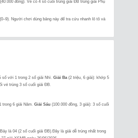
(40.000 đồng). Vé có 4 số cuối trùng giải ĐB trúng giải Phụ
 (0–9). Người chơi dùng bảng này để tra cứu nhanh lô tô và
5 số với 1 trong 2 số giải Nhì.
Giải Ba
(2 triệu, 6 giải): khớp 5
ối vé trùng 3 số cuối giải ĐB.
1 trong 6 giải Năm.
Giải Sáu
(100.000 đồng, 3 giải): 3 số cuối
Bảy là 04 (2 số cuối giải ĐB).
Đây là giải dễ trúng nhất trong