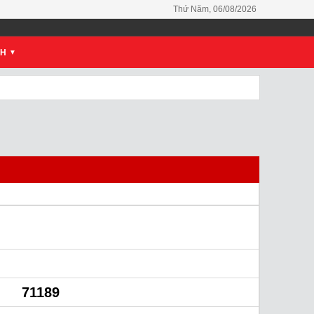
Thứ Năm, 06/08/2026
CH
▼
711
89