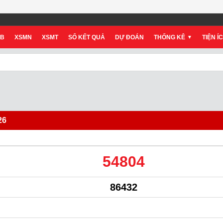
MB
XSMN
XSMT
SỔ KẾT QUẢ
DỰ ĐOÁN
THỐNG KÊ
TIỆN Í
▼
26
548
04
864
32