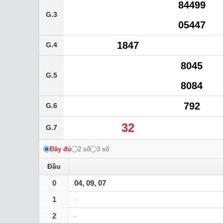
844
99
G.3
054
47
18
47
G.4
80
45
G.5
80
84
7
92
G.6
32
G.7
Đầy đủ
2 số
3 số
Đầu
0
04
,
09
,
07
1
-
2
-