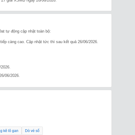
cả 27 giải XSMB ngày
26/06/2026
.
at tự động cập nhật toàn bộ:
tiếp càng cao. Cập nhật tức thì sau kết quả
26/06/2026
.
/2026
.
26/06/2026
.
g kê lô gan
Dò vé số