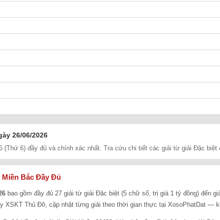
gày
26/06/2026
6
(
Thứ 6
) đầy đủ và chính xác nhất. Tra cứu chi tiết các giải từ giải Đặc biệt 
 Miền Bắc Đầy Đủ
26
bao gồm đầy đủ 27 giải từ giải Đặc biệt (5 chữ số, trị giá 1 tỷ đồng) đến g
 XSKT Thủ Đô, cập nhật từng giải theo thời gian thực tại XosoPhatDat — khô