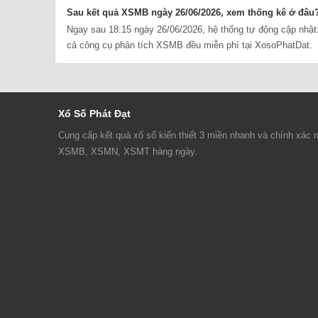
Sau kết quả XSMB ngày 26/06/2026, xem thống kê ở đâu
Ngay sau 18:15 ngày 26/06/2026, hệ thống tự động cập nhật: 
cả công cụ phân tích XSMB đều miễn phí tại XosoPhatDat.
Xổ Số Phát Đạt
Cung cấp kết quả xổ số kiến thiết 3 miền nhanh và chính xác n
XSMB, XSMN, XSMT hàng ngày.