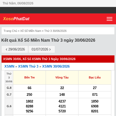
Thứ Năm, 06/08/2026
Xoso
PhatDat
Trang Chủ
»
Xổ Số Miền Nam
»
Thứ 3
30/06/2026
Kết quả
Xổ Số Miền Nam
Thứ 3
ngày
30/06/2026
29/06/2026
01/07/2026
XSMN 30/06, Xổ Số XSMN Thứ 3 Ngày 30/06/2026
XSMN
»
XSMN
Thứ 3
»
XSMN
30
/
06
/
2026
Thứ
Bến Tre
Vũng Tàu
Bạc Liêu
3
30/06
66
22
27
G.8
2
50
1
48
0
71
G.7
18
02
42
37
18
50
82
88
41
21
69
08
G.6
92
56
57
20
82
01