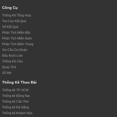
Công Cụ
Thống Kê Tổng Hợp
Tra Cứu Kết Quả
Sổ Kết Quả
Phân Tích Miền Bắc
Phân Tích Miền Nam
Phân Tích Miền Trung
Soi Cầu Dự Đoán
Đầu Đuôi Loto
Thống Kê Cầu
Quay Thử
Sổ Mơ
Thống Kê Theo Đài
Thống kê TP. HCM
Thống kê Đồng Nai
Thống kê Cần Thơ
Thống kê Đà Nẵng
Thống kê Khánh Hòa