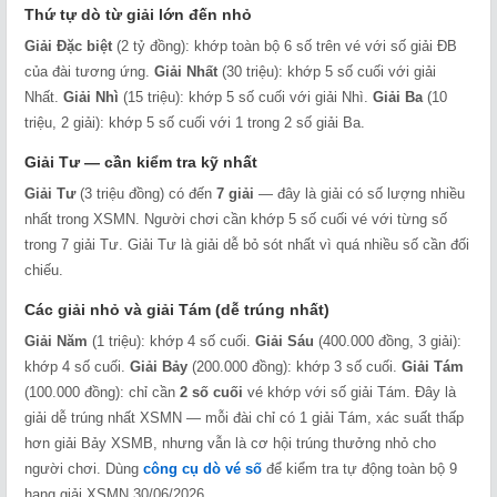
Thứ tự dò từ giải lớn đến nhỏ
Giải Đặc biệt
(2 tỷ đồng): khớp toàn bộ 6 số trên vé với số giải ĐB
của đài tương ứng.
Giải Nhất
(30 triệu): khớp 5 số cuối với giải
Nhất.
Giải Nhì
(15 triệu): khớp 5 số cuối với giải Nhì.
Giải Ba
(10
triệu, 2 giải): khớp 5 số cuối với 1 trong 2 số giải Ba.
Giải Tư — cần kiểm tra kỹ nhất
Giải Tư
(3 triệu đồng) có đến
7 giải
— đây là giải có số lượng nhiều
nhất trong XSMN. Người chơi cần khớp 5 số cuối vé với từng số
trong 7 giải Tư. Giải Tư là giải dễ bỏ sót nhất vì quá nhiều số cần đối
chiếu.
Các giải nhỏ và giải Tám (dễ trúng nhất)
Giải Năm
(1 triệu): khớp 4 số cuối.
Giải Sáu
(400.000 đồng, 3 giải):
khớp 4 số cuối.
Giải Bảy
(200.000 đồng): khớp 3 số cuối.
Giải Tám
(100.000 đồng): chỉ cần
2 số cuối
vé khớp với số giải Tám. Đây là
giải dễ trúng nhất XSMN — mỗi đài chỉ có 1 giải Tám, xác suất thấp
hơn giải Bảy XSMB, nhưng vẫn là cơ hội trúng thưởng nhỏ cho
người chơi. Dùng
công cụ dò vé số
để kiểm tra tự động toàn bộ 9
hạng giải XSMN
30/06/2026
.