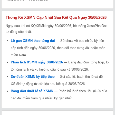
Thống Kê XSMN Cập Nhật Sau Kết Quả Ngày
30/06/2026
Ngay sau khi có KQXSMN ngày
30/06/2026
, hệ thống XosoPhatDat
tự động cập nhật:
Lô gan XSMN theo từng đài
— Số chưa về bao nhiêu kỳ liên
tiếp tính đến ngày
30/06/2026
, theo dõi theo từng đài hoặc toàn
miền Nam.
Phân tích XSMN ngày
30/06/2026
— Bảng đầu đuôi tổng hợp, lô
tô nóng lạnh và xu hướng cầu lô sau kỳ
30/06/2026
.
Dự đoán XSMN kỳ tiếp theo
— Soi cầu lô, bạch thủ lô và đề
XSMN tự động từ dữ liệu sau kết quả
30/06/2026
.
Bảng đầu đuôi lô tô XSMN
— Phân bố lô tô theo đầu (0–9) của
các đài miền Nam qua nhiều kỳ gần nhất.