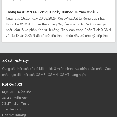
Thống kê XSMN sau kết quả ngày 20/05/2026 xem ở đâu?
Ngay sau 16:15 ngày 20/05/2026, XosoPhatDat tự động cập nhật
thống kê XSMN: lô gan theo từng đài, tần suất lô tô 7–30 ngày gần
nhất, cầu lô và phân tích xu hướng. Truy cập trang Phân Tích XSMN
và Dự Đoán XSMN để có dữ liệu tham khảo đầy đủ cho kỳ tiếp theo.
Xổ Số Phát Đạt
Cung cấp kết quả xổ số kiến thiết 3 miền nhanh và chính xác nhất. Cập
nhật trực tiếp kết quả XSMB, XSMN, XSMT hàng ngày.
Kết Quả XS
KQXSMB - Miền Bắc
XSMN - Miền Nam
XSMT - Miền Trung
Trực Tiếp XS
Lịch Mở Thưởng