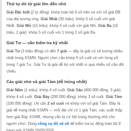
Thứ tự dò từ giải lớn đến nhỏ
Giải Đặc biệt
(2 tỷ đồng): khớp toàn bộ 6 số trên vé với số giải ĐB
của đài tương ứng.
Giải Nhất
(30 triệu): khớp 5 số cuối với giải
Nhất.
Giải Nhì
(15 triệu): khớp 5 số cuối với giải Nhì.
Giải Ba
(10
triệu, 2 giải): khớp 5 số cuối với 1 trong 2 số giải Ba.
Giải Tư — cần kiểm tra kỹ nhất
Giải Tư
(3 triệu đồng) có đến
7 giải
— đây là giải có số lượng nhiều
nhất trong XSMN. Người chơi cần khớp 5 số cuối vé với từng số
trong 7 giải Tư. Giải Tư là giải dễ bỏ sót nhất vì quá nhiều số cần đối
chiếu.
Các giải nhỏ và giải Tám (dễ trúng nhất)
Giải Năm
(1 triệu): khớp 4 số cuối.
Giải Sáu
(400.000 đồng, 3 giải):
khớp 4 số cuối.
Giải Bảy
(200.000 đồng): khớp 3 số cuối.
Giải Tám
(100.000 đồng): chỉ cần
2 số cuối
vé khớp với số giải Tám. Đây là
giải dễ trúng nhất XSMN — mỗi đài chỉ có 1 giải Tám, xác suất thấp
hơn giải Bảy XSMB, nhưng vẫn là cơ hội trúng thưởng nhỏ cho
người chơi. Dùng
công cụ dò vé số
để kiểm tra tự động toàn bộ 9
hạng giải XSMN
20/05/2026
.