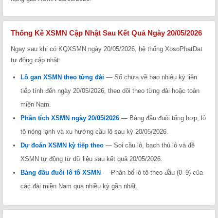
Thống Kê XSMN Cập Nhật Sau Kết Quả Ngày
20/05/2026
Ngay sau khi có KQXSMN ngày
20/05/2026
, hệ thống XosoPhatDat
tự động cập nhật:
Lô gan XSMN theo từng đài
— Số chưa về bao nhiêu kỳ liên
tiếp tính đến ngày
20/05/2026
, theo dõi theo từng đài hoặc toàn
miền Nam.
Phân tích XSMN ngày
20/05/2026
— Bảng đầu đuôi tổng hợp, lô
tô nóng lạnh và xu hướng cầu lô sau kỳ
20/05/2026
.
Dự đoán XSMN kỳ tiếp theo
— Soi cầu lô, bạch thủ lô và đề
XSMN tự động từ dữ liệu sau kết quả
20/05/2026
.
Bảng đầu đuôi lô tô XSMN
— Phân bố lô tô theo đầu (0–9) của
các đài miền Nam qua nhiều kỳ gần nhất.