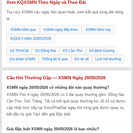
Xem KQXSMN Theo Ngày và Theo Đài
Tra cứu XSMN các ngày liên quan hoặc xem kết quả từng đài riêng
lẻ:
XSMN hôm qua
XSMN ngày tiếp theo
XSMN hôm nay
KQXS 3 miền 20/05/2026
XS TP.HCM
XS Đồng Nai
XS Cần Thơ
XS Bình Dương
Dự đoán XSMN
Thống kê lô gan
Dò vé số
Lịch mở thưởng
Câu Hỏi Thường Gặp — XSMN Ngày
20/05/2026
XSMN ngày 20/05/2026 có những đài nào quay thưởng?
XSMN Thứ 4 ngày 20/05/2026 có 3 đài quay thưởng gồm: Đồng Nai,
Cần Thơ, Sóc Trăng. Tất cả kết quả quay thưởng lúc 16:15 và được
cập nhật trực tiếp tại XosoPhatDat ngay khi từng giải được quay ra,
bắt đầu từ giải Tám đến giải Đặc biệt.
Giải Đặc biệt XSMN ngày 20/05/2026 là bao nhiêu?