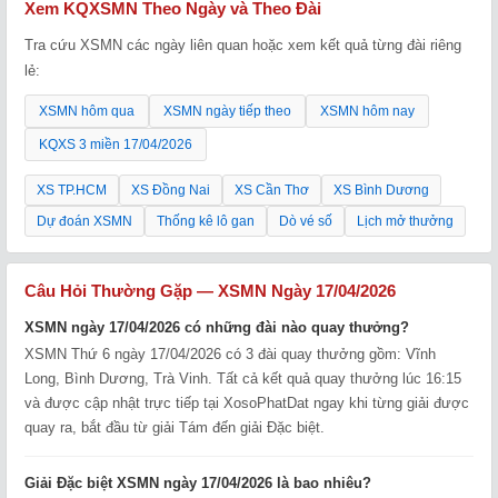
Xem KQXSMN Theo Ngày và Theo Đài
Tra cứu XSMN các ngày liên quan hoặc xem kết quả từng đài riêng
lẻ:
XSMN hôm qua
XSMN ngày tiếp theo
XSMN hôm nay
KQXS 3 miền 17/04/2026
XS TP.HCM
XS Đồng Nai
XS Cần Thơ
XS Bình Dương
Dự đoán XSMN
Thống kê lô gan
Dò vé số
Lịch mở thưởng
Câu Hỏi Thường Gặp — XSMN Ngày
17/04/2026
XSMN ngày 17/04/2026 có những đài nào quay thưởng?
XSMN Thứ 6 ngày 17/04/2026 có 3 đài quay thưởng gồm: Vĩnh
Long, Bình Dương, Trà Vinh. Tất cả kết quả quay thưởng lúc 16:15
và được cập nhật trực tiếp tại XosoPhatDat ngay khi từng giải được
quay ra, bắt đầu từ giải Tám đến giải Đặc biệt.
Giải Đặc biệt XSMN ngày 17/04/2026 là bao nhiêu?