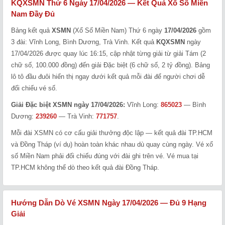
KQXSMN
Thứ 6
Ngày
17/04/2026
— Kết Quả Xổ Số Miền
Nam Đầy Đủ
Bảng kết quả
XSMN
(Xổ Số Miền Nam)
Thứ 6
ngày
17/04/2026
gồm
3 đài: Vĩnh Long, Bình Dương, Trà Vinh
. Kết quả
KQXSMN
ngày
17/04/2026
được quay lúc 16:15, cập nhật từng giải từ giải Tám (2
chữ số, 100.000 đồng) đến giải Đặc biệt (6 chữ số, 2 tỷ đồng). Bảng
lô tô đầu đuôi hiển thị ngay dưới kết quả mỗi đài để người chơi dễ
đối chiếu vé số.
Giải Đặc biệt XSMN ngày
17/04/2026
:
Vĩnh Long
:
865023
—
Bình
Dương
:
239260
—
Trà Vinh
:
771757
.
Mỗi đài XSMN có cơ cấu giải thưởng độc lập — kết quả đài TP.HCM
và Đồng Tháp (ví dụ) hoàn toàn khác nhau dù quay cùng ngày. Vé xổ
số Miền Nam phải đối chiếu đúng với đài ghi trên vé. Vé mua tại
TP.HCM không thể dò theo kết quả đài Đồng Tháp.
Hướng Dẫn Dò Vé XSMN Ngày
17/04/2026
— Đủ 9 Hạng
Giải