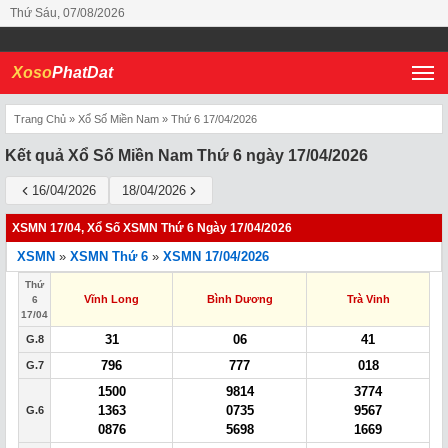
Thứ Sáu, 07/08/2026
Xoso
PhatDat
Trang Chủ
»
Xổ Số Miền Nam
»
Thứ 6
17/04/2026
Kết quả
Xổ Số Miền Nam
Thứ 6
ngày
17/04/2026
16/04/2026
18/04/2026
XSMN 17/04, Xổ Số XSMN Thứ 6 Ngày 17/04/2026
XSMN
»
XSMN
Thứ 6
»
XSMN
17
/
04
/
2026
Thứ
Vĩnh Long
Bình Dương
Trà Vinh
6
17/04
31
06
41
G.8
7
96
7
77
0
18
G.7
15
00
98
14
37
74
13
63
07
35
95
67
G.6
08
76
56
98
16
69