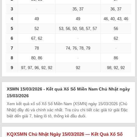
3
-
35
,
37
36
,
37
4
49
49
46
,
40
,
43
,
46
5
52
53
,
56
,
50
,
58
,
57
,
57
56
6
67
,
62
-
62
7
78
74
,
76
,
78
,
79
-
8
80
,
86
-
86
9
97
,
97
,
96
,
92
,
92
92
98
,
92
,
92
XSMN
15/03/2026
- Kết quả
Xổ Số Miền Nam
Chủ Nhật
ngày
15/03/2026
Xem kết quả xổ số
Xổ Số Miền Nam
(
XSMN
) ngày
15/03/2026
(
Chủ
Nhật
) đầy đủ và chính xác nhất. Tra cứu chi tiết các giải từ giải Đặc
biệt đến giải 7, bảng lô tô, thống kê đầu đuôi.
KQXSMN
Chủ Nhật
Ngày
15/03/2026
— Kết Quả Xổ Số