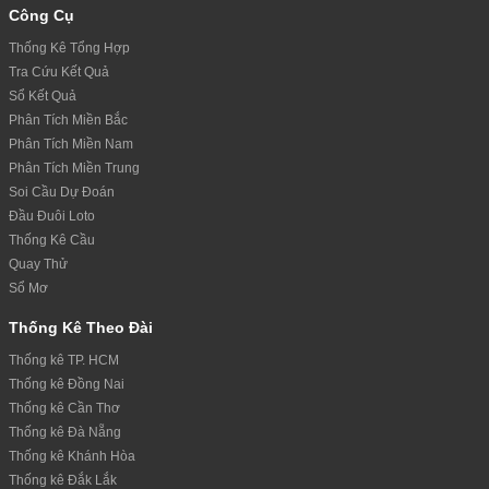
Công Cụ
Thống Kê Tổng Hợp
Tra Cứu Kết Quả
Sổ Kết Quả
Phân Tích Miền Bắc
Phân Tích Miền Nam
Phân Tích Miền Trung
Soi Cầu Dự Đoán
Đầu Đuôi Loto
Thống Kê Cầu
Quay Thử
Sổ Mơ
Thống Kê Theo Đài
Thống kê TP. HCM
Thống kê Đồng Nai
Thống kê Cần Thơ
Thống kê Đà Nẵng
Thống kê Khánh Hòa
Thống kê Đắk Lắk