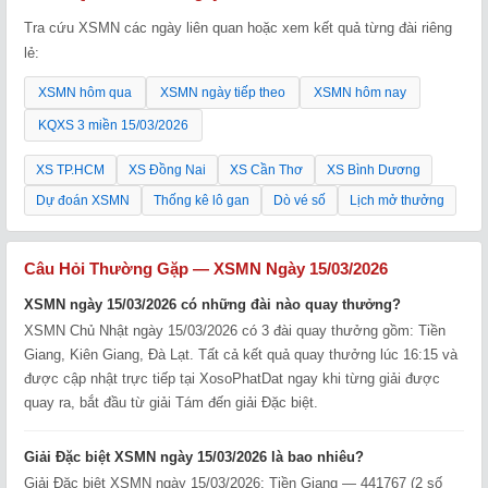
Tra cứu XSMN các ngày liên quan hoặc xem kết quả từng đài riêng
lẻ:
XSMN hôm qua
XSMN ngày tiếp theo
XSMN hôm nay
KQXS 3 miền 15/03/2026
XS TP.HCM
XS Đồng Nai
XS Cần Thơ
XS Bình Dương
Dự đoán XSMN
Thống kê lô gan
Dò vé số
Lịch mở thưởng
Câu Hỏi Thường Gặp — XSMN Ngày
15/03/2026
XSMN ngày 15/03/2026 có những đài nào quay thưởng?
XSMN Chủ Nhật ngày 15/03/2026 có 3 đài quay thưởng gồm: Tiền
Giang, Kiên Giang, Đà Lạt. Tất cả kết quả quay thưởng lúc 16:15 và
được cập nhật trực tiếp tại XosoPhatDat ngay khi từng giải được
quay ra, bắt đầu từ giải Tám đến giải Đặc biệt.
Giải Đặc biệt XSMN ngày 15/03/2026 là bao nhiêu?
Giải Đặc biệt XSMN ngày 15/03/2026: Tiền Giang — 441767 (2 số