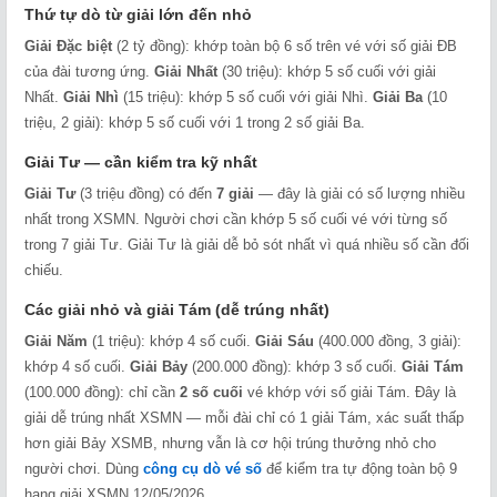
Thứ tự dò từ giải lớn đến nhỏ
Giải Đặc biệt
(2 tỷ đồng): khớp toàn bộ 6 số trên vé với số giải ĐB
của đài tương ứng.
Giải Nhất
(30 triệu): khớp 5 số cuối với giải
Nhất.
Giải Nhì
(15 triệu): khớp 5 số cuối với giải Nhì.
Giải Ba
(10
triệu, 2 giải): khớp 5 số cuối với 1 trong 2 số giải Ba.
Giải Tư — cần kiểm tra kỹ nhất
Giải Tư
(3 triệu đồng) có đến
7 giải
— đây là giải có số lượng nhiều
nhất trong XSMN. Người chơi cần khớp 5 số cuối vé với từng số
trong 7 giải Tư. Giải Tư là giải dễ bỏ sót nhất vì quá nhiều số cần đối
chiếu.
Các giải nhỏ và giải Tám (dễ trúng nhất)
Giải Năm
(1 triệu): khớp 4 số cuối.
Giải Sáu
(400.000 đồng, 3 giải):
khớp 4 số cuối.
Giải Bảy
(200.000 đồng): khớp 3 số cuối.
Giải Tám
(100.000 đồng): chỉ cần
2 số cuối
vé khớp với số giải Tám. Đây là
giải dễ trúng nhất XSMN — mỗi đài chỉ có 1 giải Tám, xác suất thấp
hơn giải Bảy XSMB, nhưng vẫn là cơ hội trúng thưởng nhỏ cho
người chơi. Dùng
công cụ dò vé số
để kiểm tra tự động toàn bộ 9
hạng giải XSMN
12/05/2026
.