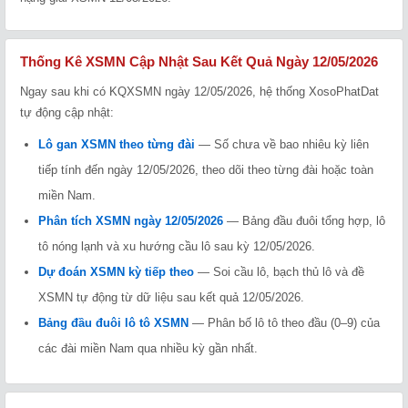
Thống Kê XSMN Cập Nhật Sau Kết Quả Ngày
12/05/2026
Ngay sau khi có KQXSMN ngày
12/05/2026
, hệ thống XosoPhatDat
tự động cập nhật:
Lô gan XSMN theo từng đài
— Số chưa về bao nhiêu kỳ liên
tiếp tính đến ngày
12/05/2026
, theo dõi theo từng đài hoặc toàn
miền Nam.
Phân tích XSMN ngày
12/05/2026
— Bảng đầu đuôi tổng hợp, lô
tô nóng lạnh và xu hướng cầu lô sau kỳ
12/05/2026
.
Dự đoán XSMN kỳ tiếp theo
— Soi cầu lô, bạch thủ lô và đề
XSMN tự động từ dữ liệu sau kết quả
12/05/2026
.
Bảng đầu đuôi lô tô XSMN
— Phân bố lô tô theo đầu (0–9) của
các đài miền Nam qua nhiều kỳ gần nhất.