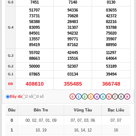
74
51
71
40
01
30
G.5
517
07
943
36
036
55
737
31
708
28
423
72
583
88
284
83
822
16
830
95
313
07
937
88
G.4
845
01
942
32
750
20
135
57
997
71
359
07
854
19
871
62
889
50
557
02
424
45
112
97
G.3
886
63
155
16
640
64
500
00
523
07
531
89
G.2
078
65
031
34
394
94
G.1
4086
10
3554
85
3667
48
ĐB
Đầy đủ
2 số
3 số
0
1
2
3
4
5
6
7
8
9
Đầu
Bến Tre
Vũng Tàu
Bạc Liêu
0
00
,
02
,
07
,
01
,
09
07
,
07
,
03
,
06
07
,
07
1
10
,
19
16
,
14
,
12
16