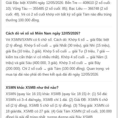
Giải Đặc biệt XSMN ngày 12/05/2026: Bến Tre — 408610 (2 số cuối:
10); Vũng Tàu — 355485 (2 số cuối: 85); Bạc Liêu — 366748 (2 số
cuối: 48). Vé có 2 số cuối khớp với bất kỳ số giải Tám nào đều trúng
thưởng 100.000 đồng.
Cách dò vé xổ số Miền Nam ngày 12/05/2026?
Vé XSMN/SXMN có 6 chữ số. Cách dò: Khớp 6 số → giải Đặc biệt
(2 tỷ đồng). Khớp 5 số cuối → giải Nhất (30 triệu), giải Nhì (15 triệu),
giải Ba (10 triệu, 2 giải). Khớp 5 số cuối → giải Tư (3 triệu, 7 giải —
kiểm tra cẩn thận vì có nhiều nhất). Khớp 4 số cuối → giải Năm (1
triệu) và giải Sáu (400.000, 3 giải). Khớp 3 số cuối → giải Bảy
(200.000). Chỉ 2 số cuối → giải Tám (100.000 đồng). Quan trọng: vé
mua tại đài nào phải dò theo kết quả đài đó ngày 12/05/2026.
XSMN khác XSMB như thế nào?
XSMN (quay lúc 16:15) khác XSMB (quay lúc 18:15) ở: (1) Số đài:
XSMN có 3–4 đài/ngày, XSMB chỉ 1 đài. (2) Giải ĐB: XSMN 6 chữ
số (2 tỷ đồng), XSMB 5 chữ số (1 tỷ đồng). (3) Tổng giải: XSMN có
18 giải/đài, XSMB có 27 giải. (4) Giải Tám XSMN (2 số cuối, 100.000
đồng) là giải dễ trúng nhất, tương đương giải Bảy XSMB.