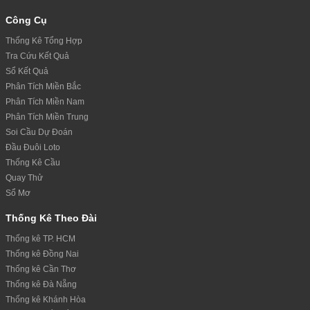
Công Cụ
Thống Kê Tổng Hợp
Tra Cứu Kết Quả
Sổ Kết Quả
Phân Tích Miền Bắc
Phân Tích Miền Nam
Phân Tích Miền Trung
Soi Cầu Dự Đoán
Đầu Đuôi Loto
Thống Kê Cầu
Quay Thử
Sổ Mơ
Thống Kê Theo Đài
Thống kê TP. HCM
Thống kê Đồng Nai
Thống kê Cần Thơ
Thống kê Đà Nẵng
Thống kê Khánh Hòa