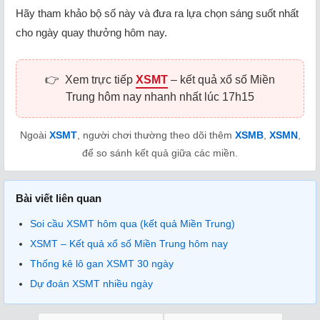
Hãy tham khảo bộ số này và đưa ra lựa chọn sáng suốt nhất
cho ngày quay thưởng hôm nay.
👉
Xem trực tiếp
XSMT
– kết quả xổ số
Miền
Trung
hôm nay nhanh nhất lúc
17h15
Ngoài
XSMT
, người chơi thường theo dõi thêm
XSMB
,
XSMN
,
để so sánh kết quả giữa các miền.
Bài viết liên quan
Soi cầu
XSMT
hôm qua (kết quả
Miền Trung
)
XSMT
– Kết quả xổ số
Miền Trung
hôm nay
Thống kê lô gan
XSMT
30 ngày
Dự đoán
XSMT
nhiều ngày