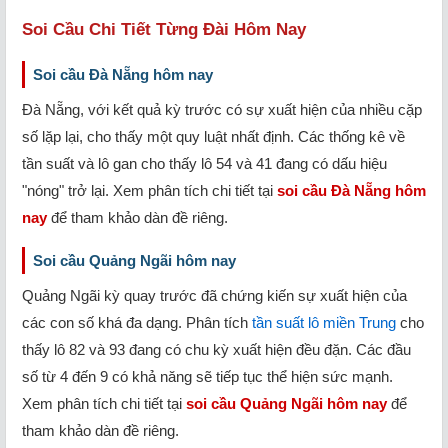
Soi Cầu Chi Tiết Từng Đài Hôm Nay
Soi cầu Đà Nẵng hôm nay
Đà Nẵng, với kết quả kỳ trước có sự xuất hiện của nhiều cặp
số lặp lại, cho thấy một quy luật nhất định. Các thống kê về
tần suất và lô gan cho thấy lô 54 và 41 đang có dấu hiệu
"nóng" trở lại. Xem phân tích chi tiết tại
soi cầu Đà Nẵng hôm
nay
để tham khảo dàn đề riêng.
Soi cầu Quảng Ngãi hôm nay
Quảng Ngãi kỳ quay trước đã chứng kiến sự xuất hiện của
các con số khá đa dạng. Phân tích
tần suất lô miền Trung
cho
thấy lô 82 và 93 đang có chu kỳ xuất hiện đều đặn. Các đầu
số từ 4 đến 9 có khả năng sẽ tiếp tục thể hiện sức mạnh.
Xem phân tích chi tiết tại
soi cầu Quảng Ngãi hôm nay
để
tham khảo dàn đề riêng.