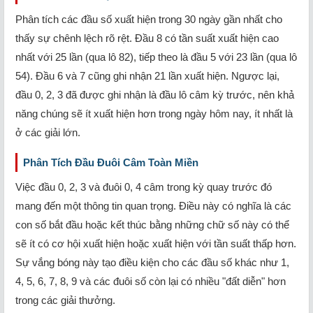
Phân tích các đầu số xuất hiện trong 30 ngày gần nhất cho
thấy sự chênh lệch rõ rệt. Đầu 8 có tần suất xuất hiện cao
nhất với 25 lần (qua lô 82), tiếp theo là đầu 5 với 23 lần (qua lô
54). Đầu 6 và 7 cũng ghi nhận 21 lần xuất hiện. Ngược lại,
đầu 0, 2, 3 đã được ghi nhận là đầu lô câm kỳ trước, nên khả
năng chúng sẽ ít xuất hiện hơn trong ngày hôm nay, ít nhất là
ở các giải lớn.
Phân Tích Đầu Đuôi Câm Toàn Miền
Việc đầu 0, 2, 3 và đuôi 0, 4 câm trong kỳ quay trước đó
mang đến một thông tin quan trọng. Điều này có nghĩa là các
con số bắt đầu hoặc kết thúc bằng những chữ số này có thể
sẽ ít có cơ hội xuất hiện hoặc xuất hiện với tần suất thấp hơn.
Sự vắng bóng này tạo điều kiện cho các đầu số khác như 1,
4, 5, 6, 7, 8, 9 và các đuôi số còn lại có nhiều "đất diễn" hơn
trong các giải thưởng.