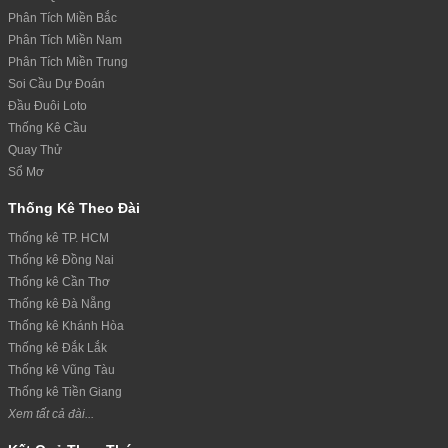
Phân Tích Miền Bắc
Phân Tích Miền Nam
Phân Tích Miền Trung
Soi Cầu Dự Đoán
Đầu Đuôi Loto
Thống Kê Cầu
Quay Thử
Sổ Mơ
Thống Kê Theo Đài
Thống kê TP. HCM
Thống kê Đồng Nai
Thống kê Cần Thơ
Thống kê Đà Nẵng
Thống kê Khánh Hòa
Thống kê Đắk Lắk
Thống kê Vũng Tàu
Thống kê Tiền Giang
Xem tất cả đài...