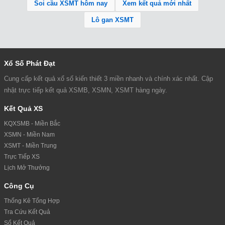
Soi cầu
XSMT
hôm nay
Xem kết quả mới nhất
Lô gan
XSMT
Xổ Số Phát Đạt
Cung cấp kết quả xổ số kiến thiết 3 miền nhanh và chính xác nhất. Cập
nhật trực tiếp kết quả XSMB, XSMN, XSMT hàng ngày.
Kết Quả XS
KQXSMB - Miền Bắc
XSMN - Miền Nam
XSMT - Miền Trung
Trực Tiếp XS
Lịch Mở Thưởng
Công Cụ
Thống Kê Tổng Hợp
Tra Cứu Kết Quả
Sổ Kết Quả