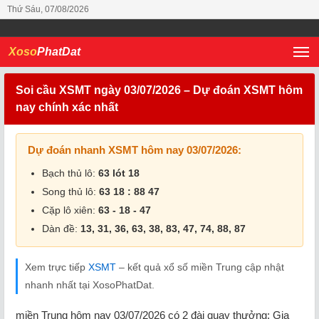
Thứ Sáu, 07/08/2026
Xoso
PhatDat
Soi cầu
XSMT
ngày
03/07/2026
– Dự đoán
XSMT
hôm
nay chính xác nhất
Dự đoán nhanh
XSMT
hôm nay
03/07/2026
:
Bạch thủ lô:
63 lót 18
Song thủ lô:
63 18 : 88 47
Cặp lô xiên:
63 - 18 - 47
Dàn đề:
13, 31, 36, 63, 38, 83, 47, 74, 88, 87
Xem trực tiếp
XSMT
– kết quả xổ số miền Trung cập nhật
nhanh nhất tại XosoPhatDat.
miền Trung hôm nay 03/07/2026 có 2 đài quay thưởng: Gia