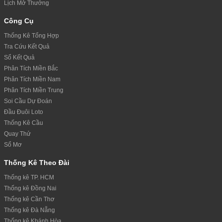
Lịch Mở Thưởng
Công Cụ
Thống Kê Tổng Hợp
Tra Cứu Kết Quả
Sổ Kết Quả
Phân Tích Miền Bắc
Phân Tích Miền Nam
Phân Tích Miền Trung
Soi Cầu Dự Đoán
Đầu Đuôi Loto
Thống Kê Cầu
Quay Thử
Sổ Mơ
Thống Kê Theo Đài
Thống kê TP. HCM
Thống kê Đồng Nai
Thống kê Cần Thơ
Thống kê Đà Nẵng
Thống kê Khánh Hòa