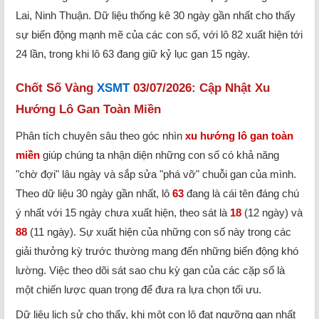
Lai, Ninh Thuận. Dữ liệu thống kê 30 ngày gần nhất cho thấy
sự biến động mạnh mẽ của các con số, với lô 82 xuất hiện tới
24 lần, trong khi lô 63 đang giữ kỷ lục gan 15 ngày.
Chốt Số Vàng
XSMT
03/07/2026: Cập Nhật Xu
Hướng Lô Gan Toàn Miền
Phân tích chuyên sâu theo góc nhìn
xu hướng lô gan toàn
miền
giúp chúng ta nhận diện những con số có khả năng
"chờ đợi" lâu ngày và sắp sửa "phá vỡ" chuỗi gan của mình.
Theo dữ liệu 30 ngày gần nhất, lô
63
đang là cái tên đáng chú
ý nhất với 15 ngày chưa xuất hiện, theo sát là
18
(12 ngày) và
88
(11 ngày). Sự xuất hiện của những con số này trong các
giải thưởng kỳ trước thường mang đến những biến động khó
lường. Việc theo dõi sát sao chu kỳ gan của các cặp số là
một chiến lược quan trọng để đưa ra lựa chọn tối ưu.
Dữ liệu lịch sử cho thấy, khi một con lô đạt ngưỡng gan nhất