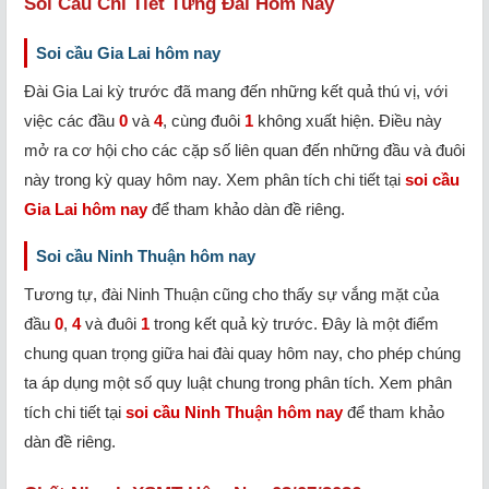
Soi Cầu Chi Tiết Từng Đài Hôm Nay
Soi cầu Gia Lai hôm nay
Đài Gia Lai kỳ trước đã mang đến những kết quả thú vị, với
việc các đầu
0
và
4
, cùng đuôi
1
không xuất hiện. Điều này
mở ra cơ hội cho các cặp số liên quan đến những đầu và đuôi
này trong kỳ quay hôm nay. Xem phân tích chi tiết tại
soi cầu
Gia Lai hôm nay
để tham khảo dàn đề riêng.
Soi cầu Ninh Thuận hôm nay
Tương tự, đài Ninh Thuận cũng cho thấy sự vắng mặt của
đầu
0
,
4
và đuôi
1
trong kết quả kỳ trước. Đây là một điểm
chung quan trọng giữa hai đài quay hôm nay, cho phép chúng
ta áp dụng một số quy luật chung trong phân tích. Xem phân
tích chi tiết tại
soi cầu Ninh Thuận hôm nay
để tham khảo
dàn đề riêng.