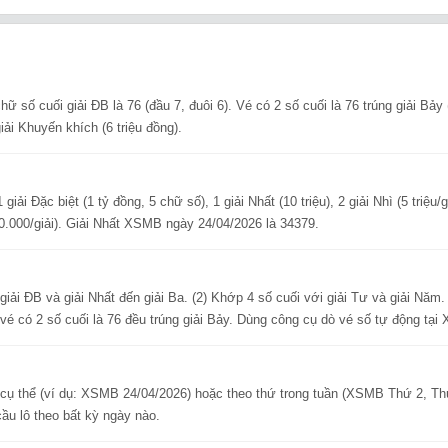
 số cuối giải ĐB là 76 (đầu 7, đuôi 6). Vé có 2 số cuối là 76 trúng giải Bảy 
giải Khuyến khích (6 triệu đồng).
i Đặc biệt (1 tỷ đồng, 5 chữ số), 1 giải Nhất (10 triệu), 2 giải Nhì (5 triệu/giải
(40.000/giải). Giải Nhất XSMB ngày 24/04/2026 là 34379.
ải ĐB và giải Nhất đến giải Ba. (2) Khớp 4 số cuối với giải Tư và giải Năm. 
vé có 2 số cuối là 76 đều trúng giải Bảy. Dùng công cụ dò vé số tự động tại Xo
 thể (ví dụ: XSMB 24/04/2026) hoặc theo thứ trong tuần (XSMB Thứ 2, Thứ 
cầu lô theo bất kỳ ngày nào.