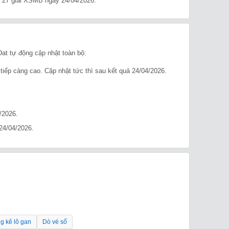
cả 27 giải XSMB ngày
24/04/2026
.
at tự động cập nhật toàn bộ:
tiếp càng cao. Cập nhật tức thì sau kết quả
24/04/2026
.
/2026
.
24/04/2026
.
g kê lô gan
Dò vé số