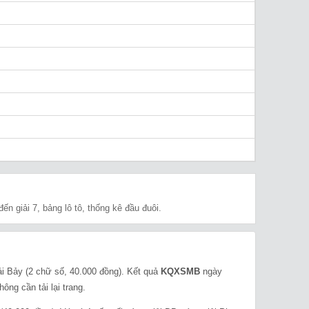
đến giải 7, bảng lô tô, thống kê đầu đuôi.
iải Bảy (2 chữ số, 40.000 đồng). Kết quả
KQXSMB
ngày
ng cần tải lại trang.