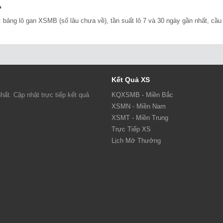
?
bảng lô gan XSMB (số lâu chưa về), tần suất lô 7 và 30 ngày gần nhất, cầu l
Kết Quả XS
hất. Cập nhật trực tiếp kết quả
KQXSMB - Miền Bắc
XSMN - Miền Nam
XSMT - Miền Trung
Trực Tiếp XS
Lịch Mở Thưởng