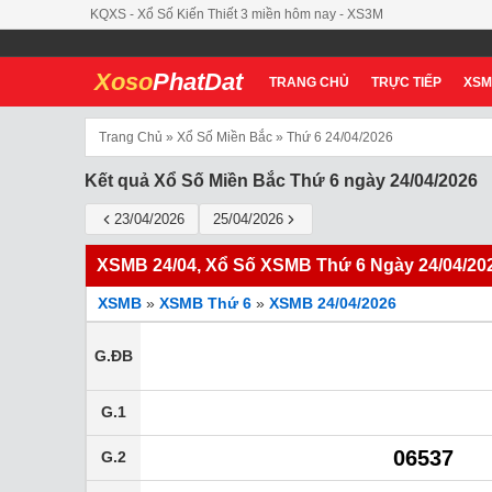
KQXS - Xổ Số Kiến Thiết 3 miền hôm nay - XS3M
Xoso
PhatDat
TRANG CHỦ
TRỰC TIẾP
XS
Trang Chủ
»
Xổ Số Miền Bắc
»
Thứ 6
24/04/2026
Kết quả
Xổ Số Miền Bắc
Thứ 6
ngày
24/04/2026
23/04/2026
25/04/2026
XSMB
24/04
, Xổ Số
XSMB
Thứ 6 Ngày 24/04/20
XSMB
»
XSMB
Thứ 6
»
XSMB
24/04/2026
G.ĐB
G.1
065
37
G.2