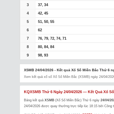
3
37
,
34
4
42
,
45
5
51
,
50
,
55
6
62
7
76
,
79
,
72
,
74
,
71
8
80
,
84
,
84
9
98
,
93
XSMB
24/04/2026
- Kết quả
Xổ Số Miền Bắc
Thứ 6
n
Xem kết quả xổ số
Xổ Số Miền Bắc
(
XSMB
) ngày
24/04/202
KQXSMB
Thứ 6
Ngày
24/04/2026
— Kết Quả Xổ Số
Bảng kết quả
XSMB
(Xổ Số Miền Bắc)
Thứ 6
ngày
24/04/20
24/04/2026
được quay thưởng trực tiếp lúc 18:15 bởi Công ty