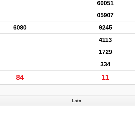
600
51
059
07
60
80
92
45
41
13
17
29
3
34
84
11
Loto