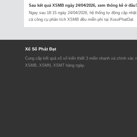
Sau kết quả XSMB ngày 24/04/2026, xem thống kê ở đâu
Ngay sau 18:15 ngày 24/04/2026, hệ thống tự động cập nhật: 
cả công cụ phân tích XSMB đều miễn phí tại XosoPhatDat.
Xổ Số Phát Đạt
Cung cấp kết quả xổ số kiến thiết 3 miền nhanh và chính xác n
XSMB, XSMN, XSMT hàng ngày.