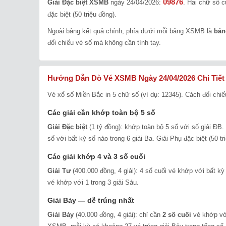
09876
Giải Đặc biệt XSMB
ngày
24/04/2026
:
.
Hai chữ số c
đặc biệt (50 triệu đồng).
Ngoài bảng kết quả chính, phía dưới mỗi bảng XSMB là
bản
đối chiếu vé số mà không cần tính tay.
Hướng Dẫn Dò Vé XSMB Ngày
24/04/2026
Chi Tiết
Vé xổ số Miền Bắc in 5 chữ số (ví dụ: 12345). Cách đối ch
Các giải cần khớp toàn bộ 5 số
Giải Đặc biệt
(1 tỷ đồng): khớp toàn bộ 5 số với số giải ĐB.
số với bất kỳ số nào trong 6 giải Ba.
Giải Phụ đặc biệt (50 tr
Các giải khớp 4 và 3 số cuối
Giải Tư
(400.000 đồng, 4 giải): 4 số cuối vé khớp với bất kỳ 
vé khớp với 1 trong 3 giải Sáu.
Giải Bảy — dễ trúng nhất
Giải Bảy
(40.000 đồng, 4 giải): chỉ cần
2 số cuối
vé khớp với