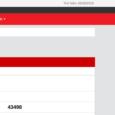
Thứ Năm, 06/08/2026
CH
▼
434
98