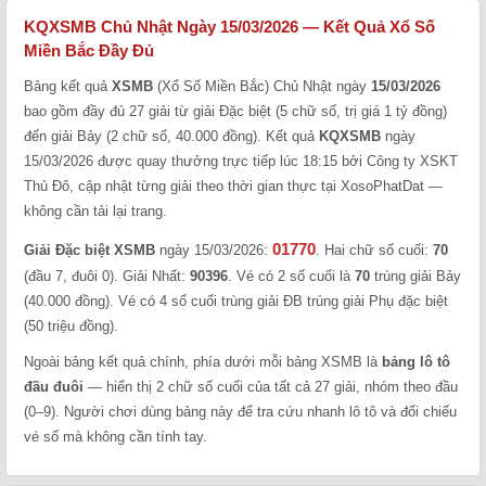
KQXSMB
Chủ Nhật
Ngày
15/03/2026
— Kết Quả Xổ Số
Miền Bắc Đầy Đủ
Bảng kết quả
XSMB
(Xổ Số Miền Bắc)
Chủ Nhật
ngày
15/03/2026
bao gồm đầy đủ 27 giải từ giải Đặc biệt (5 chữ số, trị giá 1 tỷ đồng)
đến giải Bảy (2 chữ số, 40.000 đồng). Kết quả
KQXSMB
ngày
15/03/2026
được quay thưởng trực tiếp lúc 18:15 bởi Công ty XSKT
Thủ Đô, cập nhật từng giải theo thời gian thực tại XosoPhatDat —
không cần tải lại trang.
01770
Giải Đặc biệt XSMB
ngày
15/03/2026
:
.
Hai chữ số cuối:
70
(đầu
7
, đuôi
0
).
Giải Nhất:
90396
.
Vé có 2 số cuối là
70
trúng giải Bảy
(40.000 đồng). Vé có 4 số cuối trùng giải ĐB trúng giải Phụ đặc biệt
(50 triệu đồng).
Ngoài bảng kết quả chính, phía dưới mỗi bảng XSMB là
bảng lô tô
đầu đuôi
— hiển thị 2 chữ số cuối của tất cả 27 giải, nhóm theo đầu
(0–9). Người chơi dùng bảng này để tra cứu nhanh lô tô và đối chiếu
vé số mà không cần tính tay.