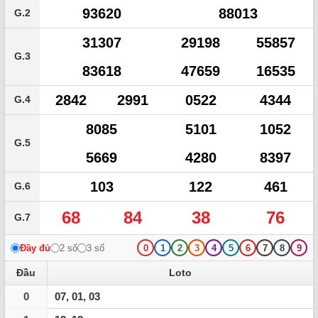
936
20
880
13
G.2
313
07
291
98
558
57
G.3
836
18
476
59
165
35
28
42
29
91
05
22
43
44
G.4
80
85
51
01
10
52
G.5
56
69
42
80
83
97
1
03
1
22
4
61
G.6
68
84
38
76
G.7
Đầy đủ
2 số
3 số
0
1
2
3
4
5
6
7
8
9
Đầu
Loto
0
07
,
01
,
03