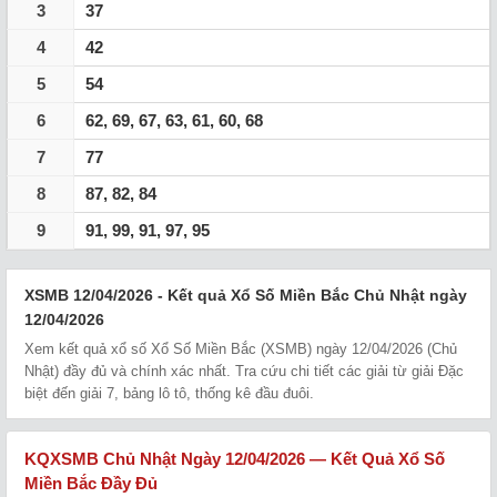
3
37
4
42
5
54
6
62
,
69
,
67
,
63
,
61
,
60
,
68
7
77
8
87
,
82
,
84
9
91
,
99
,
91
,
97
,
95
XSMB
12/04/2026
- Kết quả
Xổ Số Miền Bắc
Chủ Nhật
ngày
12/04/2026
Xem kết quả xổ số
Xổ Số Miền Bắc
(
XSMB
) ngày
12/04/2026
(
Chủ
Nhật
) đầy đủ và chính xác nhất. Tra cứu chi tiết các giải từ giải Đặc
biệt đến giải 7, bảng lô tô, thống kê đầu đuôi.
KQXSMB
Chủ Nhật
Ngày
12/04/2026
— Kết Quả Xổ Số
Miền Bắc Đầy Đủ