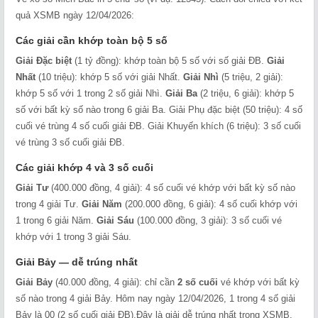
quả XSMB ngày
12/04/2026
:
Các giải cần khớp toàn bộ 5 số
Giải Đặc biệt
(1 tỷ đồng): khớp toàn bộ 5 số với số giải ĐB.
Giải
Nhất
(10 triệu): khớp 5 số với giải Nhất.
Giải Nhì
(5 triệu, 2 giải):
khớp 5 số với 1 trong 2 số giải Nhì.
Giải Ba
(2 triệu, 6 giải): khớp 5
số với bất kỳ số nào trong 6 giải Ba.
Giải Phụ đặc biệt (50 triệu): 4 số
cuối vé trùng 4 số cuối giải ĐB.
Giải Khuyến khích (6 triệu): 3 số cuối
vé trùng 3 số cuối giải ĐB.
Các giải khớp 4 và 3 số cuối
Giải Tư
(400.000 đồng, 4 giải): 4 số cuối vé khớp với bất kỳ số nào
trong 4 giải Tư.
Giải Năm
(200.000 đồng, 6 giải): 4 số cuối khớp với
1 trong 6 giải Năm.
Giải Sáu
(100.000 đồng, 3 giải): 3 số cuối vé
khớp với 1 trong 3 giải Sáu.
Giải Bảy — dễ trúng nhất
Giải Bảy
(40.000 đồng, 4 giải): chỉ cần
2 số cuối
vé khớp với bất kỳ
số nào trong 4 giải Bảy.
Hôm nay ngày 12/04/2026, 1 trong 4 số giải
Bảy là 00 (2 số cuối giải ĐB).
Đây là giải dễ trúng nhất trong XSMB,