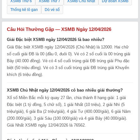
XSMB Thứ 6
XSMB Thứ 7
XSMB Chủ Nhật
Dự đoán XSMB
Thống kê lô gan
Dò vé số
Câu Hỏi Thường Gặp — XSMB Ngày
12/04/2026
Giải Đặc biệt XSMB ngày 12/04/2026 là bao nhiêu?
Giải Đặc biệt XSMB ngày 12/04/2026 (Chủ Nhật) là 12000. Hai chữ
số cuối giải ĐB là 00 (đầu 0, đuôi 0). Vé có 2 số cuối là 00 trúng giải
Bảy (40.000 đồng). Vé có 4 số cuối trùng giải ĐB trúng giải Phụ đặc
biệt (50 triệu đồng). Vé có 3 số cuối trùng giải ĐB trúng giải Khuyến
khích (6 triệu đồng).
XSMB Chủ Nhật ngày 12/04/2026 có bao nhiêu giải thưởng?
Xổ số Miền Bắc mỗi kỳ quay 27 lần, chia thành 8 hạng giải: 1 giải
Đặc biệt (1 tỷ đồng, 5 chữ số), 1 giải Nhất (10 triệu), 2 giải Nhì (5
triệu/giải), 6 giải Ba (2 triệu/giải), 4 giải Tư (400.000/giải), 6 giải Năm
(200.000/giải), 3 giải Sáu (100.000/giải) và 4 giải Bảy (40.000/giải).
Giải Nhất XSMB ngày 12/04/2026 là 76562.