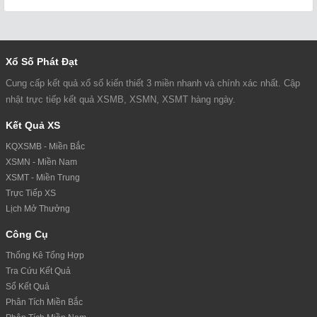
Xổ Số Phát Đạt
Cung cấp kết quả xổ số kiến thiết 3 miền nhanh và chính xác nhất. Cập
nhật trực tiếp kết quả XSMB, XSMN, XSMT hàng ngày.
Kết Quả XS
KQXSMB - Miền Bắc
XSMN - Miền Nam
XSMT - Miền Trung
Trực Tiếp XS
Lịch Mở Thưởng
Công Cụ
Thống Kê Tổng Hợp
Tra Cứu Kết Quả
Sổ Kết Quả
Phân Tích Miền Bắc