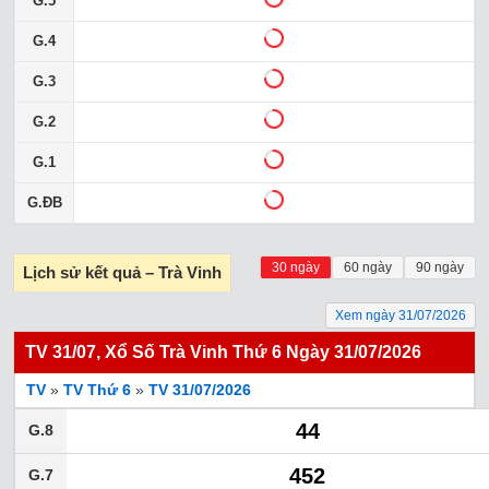
G.5
G.4
G.3
G.2
G.1
G.ĐB
30
ngày
60
ngày
90
ngày
Lịch sử kết quả –
Trà Vinh
Xem ngày
31/07/2026
TV
31/07
, Xổ Số
Trà Vinh
Thứ 6 Ngày 31/07/2026
TV
»
TV
Thứ 6
»
TV
31/07/2026
44
G.8
4
52
G.7