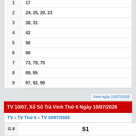
1
17
2
24
,
25
,
20
,
23
3
38
,
31
4
42
5
56
6
66
7
73
,
79
,
75
8
89
,
85
9
97
,
92
,
99
Xem ngày
10/07/2026
TV
10/07
, Xổ Số
Trà Vinh
Thứ 6 Ngày 10/07/2026
TV
»
TV
Thứ 6
»
TV
10/07/2026
51
G.8