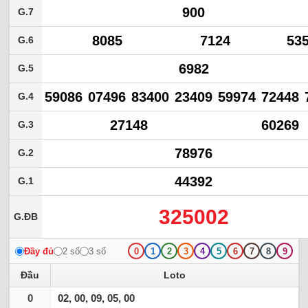
9
00
G.7
80
85
71
24
53
G.6
69
82
G.5
590
86
074
96
834
00
234
09
599
74
724
48
G.4
271
48
602
69
G.3
789
76
G.2
443
92
G.1
3250
02
G.ĐB
Đầy đủ
2 số
3 số
0
1
2
3
4
5
6
7
8
9
Đầu
Loto
0
02
,
00
,
09
,
05
,
00