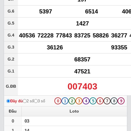
53
97
65
14
40
G.6
14
27
G.5
405
36
722
28
778
43
837
25
588
26
362
77
G.4
361
26
933
55
G.3
683
57
G.2
475
21
G.1
0074
03
G.ĐB
Đầy đủ
2 số
3 số
0
1
2
3
4
5
6
7
8
9
Đầu
Loto
0
03
1
14