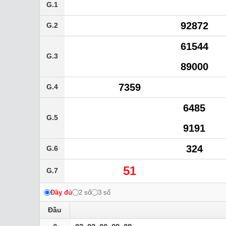
G.1
928
72
G.2
615
44
G.3
890
00
73
59
G.4
64
85
G.5
91
91
3
24
G.6
51
G.7
Đầy đủ
2 số
3 số
Đầu