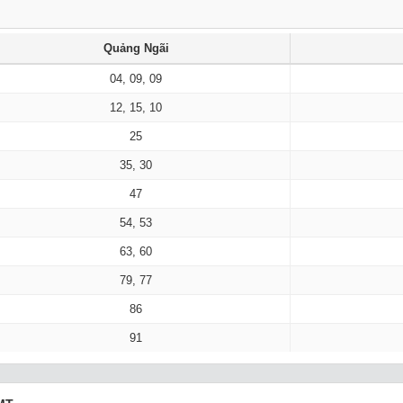
Quảng Ngãi
04
,
09
,
09
12
,
15
,
10
25
35
,
30
47
54
,
53
63
,
60
79
,
77
86
91