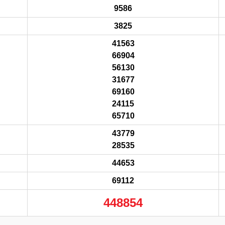
95
86
38
25
415
63
669
04
561
30
316
77
691
60
241
15
657
10
437
79
285
35
446
53
691
12
4488
54