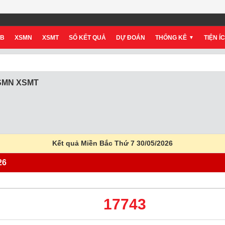
MB
XSMN
XSMT
SỔ KẾT QUẢ
DỰ ĐOÁN
THỐNG KÊ
TIỆN Í
▼
SMN XSMT
Kết quả
Miền Bắc
Thứ 7
30/05/2026
26
177
43