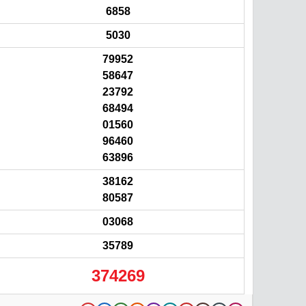
68
58
50
30
799
52
586
47
237
92
684
94
015
60
964
60
638
96
381
62
805
87
030
68
357
89
3742
69