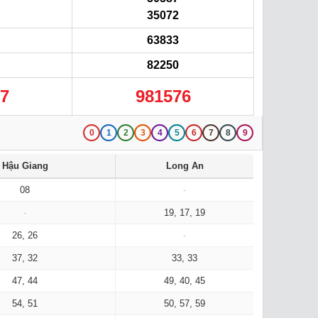
350
72
638
33
822
50
7
9815
76
0
1
2
3
4
5
6
7
8
9
Hậu Giang
Long An
08
-
-
19
,
17
,
19
26
,
26
-
37
,
32
33
,
33
47
,
44
49
,
40
,
45
54
,
51
50
,
57
,
59