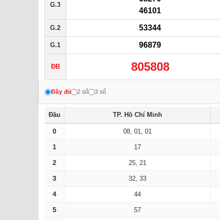
G.3
461
01
533
44
G.2
968
79
G.1
8058
08
ĐB
Đầy đủ
2 số
3 số
Đầu
TP. Hồ Chí Minh
0
08
,
01
,
01
1
17
2
25
,
21
3
32
,
33
4
44
5
57