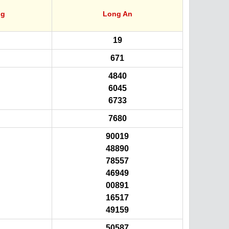
ng
Long An
19
6
71
48
40
60
45
67
33
76
80
900
19
488
90
785
57
469
49
008
91
165
17
491
59
505
87