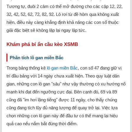
Tương tự, đuôi 2 câm có thể mở đường cho các cặp 12, 22,
32, 42, 52, 62, 72, 82, 92. Lô rơi từ đề hôm qua không xuất
hiện, điều này càng khẳng định khả năng các con số thuộc
giải đặc biệt sẽ không lặp lại ngay lập tức.
Khám phá bí ẩn cầu kèo XSMB
Phân tích lô gan miền Bắc
Trong bảng thống kê
lô gan miền Bắc
, con số 47 đang giữ vị
trí đầu bảng với 14 ngày chưa xuất hiện. Theo quy luật dân
gian, những con lô gan "sâu" như vậy thường có xu hướng nổ
mạnh khi đạt đến ngưỡng cực đại. Bên cạnh đó, 69 và 89
cũng đã "im hơi lặng tiếng" được 11 ngày, cho thấy chúng
cũng đang tích lũy đủ năng lượng để quay trở lại. Việc lựa
chọn những con lô gan này để đầu tư có thể mang lại hiệu
quả cao nếu nắm bắt đúng thời điểm.