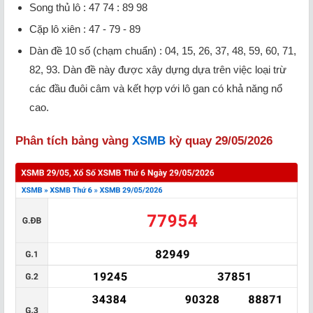
Song thủ lô : 47 74 : 89 98
Cặp lô xiên : 47 - 79 - 89
Dàn đề 10 số (chạm chuẩn) : 04, 15, 26, 37, 48, 59, 60, 71,
82, 93. Dàn đề này được xây dựng dựa trên việc loại trừ
các đầu đuôi câm và kết hợp với lô gan có khả năng nổ
cao.
Phân tích bảng vàng
XSMB
kỳ quay 29/05/2026