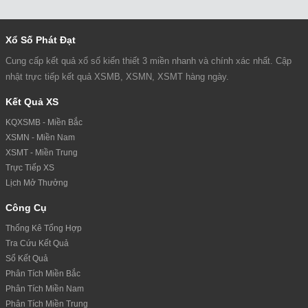
Xổ Số Phát Đạt
Cung cấp kết quả xổ số kiến thiết 3 miền nhanh và chính xác nhất. Cập
nhật trực tiếp kết quả XSMB, XSMN, XSMT hàng ngày.
Kết Quả XS
KQXSMB - Miền Bắc
XSMN - Miền Nam
XSMT - Miền Trung
Trực Tiếp XS
Lịch Mở Thưởng
Công Cụ
Thống Kê Tổng Hợp
Tra Cứu Kết Quả
Sổ Kết Quả
Phân Tích Miền Bắc
Phân Tích Miền Nam
Phân Tích Miền Trung