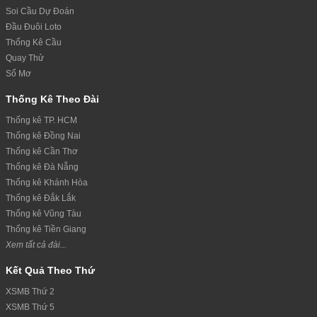
Soi Cầu Dự Đoán
Đầu Đuôi Loto
Thống Kê Cầu
Quay Thử
Sổ Mơ
Thống Kê Theo Đài
Thống kê TP. HCM
Thống kê Đồng Nai
Thống kê Cần Thơ
Thống kê Đà Nẵng
Thống kê Khánh Hòa
Thống kê Đắk Lắk
Thống kê Vũng Tàu
Thống kê Tiền Giang
Xem tất cả đài...
Kết Quả Theo Thứ
XSMB Thứ 2
XSMB Thứ 5