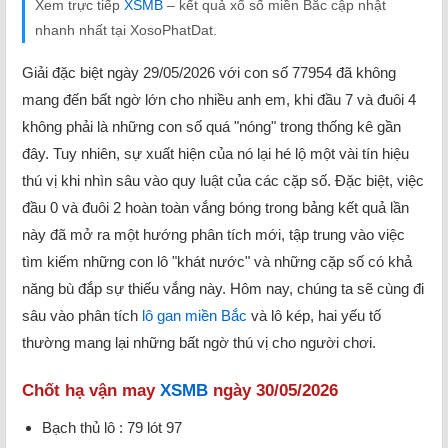
Xem trực tiếp
XSMB
– kết quả xổ số miền Bắc cập nhật
nhanh nhất tại XosoPhatDat.
Giải đặc biệt ngày 29/05/2026 với con số 77954 đã không
mang đến bất ngờ lớn cho nhiều anh em, khi đầu 7 và đuôi 4
không phải là những con số quá "nóng" trong thống kê gần
đây. Tuy nhiên, sự xuất hiện của nó lại hé lộ một vài tín hiệu
thú vị khi nhìn sâu vào quy luật của các cặp số. Đặc biệt, việc
đầu 0 và đuôi 2 hoàn toàn vắng bóng trong bảng kết quả lần
này đã mở ra một hướng phân tích mới, tập trung vào việc
tìm kiếm những con lô "khát nước" và những cặp số có khả
năng bù đắp sự thiếu vắng này. Hôm nay, chúng ta sẽ cùng đi
sâu vào phân tích
lô gan miền Bắc
và lô kép, hai yếu tố
thường mang lại những bất ngờ thú vị cho người chơi.
Chốt hạ vận may
XSMB
ngày 30/05/2026
Bạch thủ lô : 79 lót 97