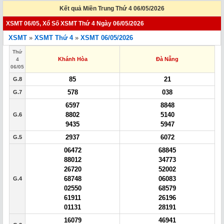
Kết quả
Miền Trung
Thứ 4
06/05/2026
XSMT 06/05, Xổ Số XSMT Thứ 4 Ngày 06/05/2026
XSMT
»
XSMT
Thứ 4
»
XSMT
06
/
05
/
2026
Thứ
Khánh Hòa
Đà Nẵng
4
06/05
85
21
G.8
5
78
0
38
G.7
65
97
88
48
88
02
51
40
G.6
94
35
59
47
29
37
60
72
G.5
064
72
688
45
880
12
347
73
267
20
520
02
687
48
060
83
G.4
025
50
685
79
619
11
261
96
011
31
281
91
160
79
469
41