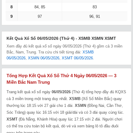
8
84
,
85
83
9
97
96
,
91
Kết Quả Xổ Số
06/05/2026
(
Thứ 4
) - XSMB XSMN XSMT
Xem đầy đủ kết quả xổ số ngày
06/05/2026
(
Thứ 4
) gồm cả 3 miền
Bắc, Nam, Trung. Tra cứu chi tiết từng đài:
XSMB
06/05/2026
,
XSMN
06/05/2026
,
XSMT
06/05/2026
.
Tổng Hợp Kết Quả Xổ Số
Thứ 4
Ngày
06/05/2026
— 3
Miền Bắc Nam Trung
Trang kết quả xổ số ngày
06/05/2026
(
Thứ 4
) tổng hợp đầy đủ KQXS
cả 3 miền trong một trang duy nhất.
XSMB
(Xổ Số Miền Bắc) quay
thưởng lúc 18:15 với 27 giải cho 1 đài.
XSMN
(
Đồng Nai, Cần Thơ,
Sóc Trăng
) quay lúc 16:15 với 18 giải/đài và có
3
đài quay cùng lúc.
XSMT
(
Đà Nẵng, Khánh Hòa
) quay lúc 17:15 với
2
đài. Người chơi
có thể tra cứu toàn bộ kết quả, dò vé và xem bảng lô tô đầu đuôi
ngay trên trang này.