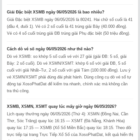
Giải Đặc biệt XSMB ngày 06/05/2026 là bao nhiêu?
Giải Đặc biệt XSMB ngày 06/05/2026 là 80241. Hai chữ số cuối là 41
(đầu 4, đuôi 1). Vé có 2 số cuối là 41 trúng giải Bảy (40.000 đồng).
Vé có 4 số cuối trùng giải ĐB trúng giải Phụ đặc biệt (50 triệu đồng).
Cách dò vé số ngày 06/05/2026 như thế nào?
Dò vé XSMB: so khớp 5 số cuối vé với 27 giải (giải ĐB: 5 số, giải
Bảy: 2 số cuối). Dò vé XSMN/XSMT: khớp 6 số với giải ĐB, 5 số
cuối với giải Nhất–Tư, 2 số cuối với giải Tám (100.000 đồng). Lưu ý
vé XSMN/XSMT phải đúng đài phát hành. Dùng công cụ dò vé số tự
động tại XosoPhatDat để kiểm tra nhanh, chính xác mà không cần
tra thủ công.
XSMB, XSMN, XSMT quay lúc mấy giờ ngày 06/05/2026?
Lịch quay thưởng ngày 06/05/2026 (Thứ 4): XSMN (Đồng Nai, Cần
Thơ, Sóc Trăng) quay lúc 16:15 — XSMT (Đà Nẵng, Khánh Hòa)
quay lúc 17:15 — XSMB (Xổ Số Miền Bắc) quay lúc 18:15. Theo dõi
trực tiếp tại trang Trực Tiếp Xổ Số của XosoPhatDat, kết quả hiển thị