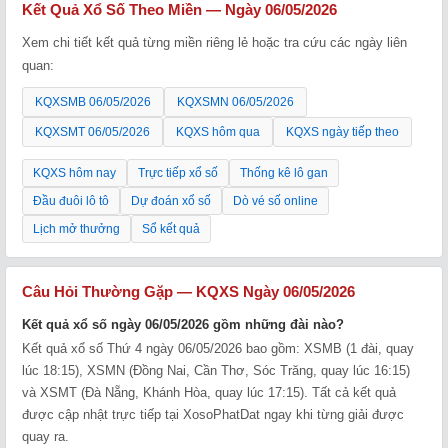
Kết Quả Xổ Số Theo Miền — Ngày
06/05/2026
Xem chi tiết kết quả từng miền riêng lẻ hoặc tra cứu các ngày liên
quan:
KQXSMB 06/05/2026
KQXSMN 06/05/2026
KQXSMT 06/05/2026
KQXS hôm qua
KQXS ngày tiếp theo
KQXS hôm nay
Trực tiếp xổ số
Thống kê lô gan
Đầu đuôi lô tô
Dự đoán xổ số
Dò vé số online
Lịch mở thưởng
Sổ kết quả
Câu Hỏi Thường Gặp — KQXS Ngày
06/05/2026
Kết quả xổ số ngày 06/05/2026 gồm những đài nào?
Kết quả xổ số Thứ 4 ngày 06/05/2026 bao gồm: XSMB (1 đài, quay
lúc 18:15), XSMN (Đồng Nai, Cần Thơ, Sóc Trăng, quay lúc 16:15)
và XSMT (Đà Nẵng, Khánh Hòa, quay lúc 17:15). Tất cả kết quả
được cập nhật trực tiếp tại XosoPhatDat ngay khi từng giải được
quay ra.