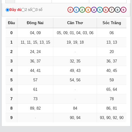
Đầy đủ
2 số
3 số
0
1
2
3
4
5
6
7
8
9
Đầu
Đồng Nai
Cần Thơ
Sóc Trăng
0
04
,
09
05
,
09
,
01
,
04
,
03
,
06
06
1
11
,
11
,
15
,
13
,
15
19
,
19
,
18
13
,
13
2
24
,
24
-
20
3
36
,
37
32
,
35
36
,
37
4
44
,
41
49
,
43
40
,
45
5
57
54
,
56
59
6
61
-
65
,
64
7
73
-
78
8
89
,
82
84
86
,
81
9
-
90
,
94
93
,
90
,
92
,
90