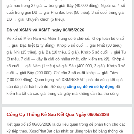
giải nào trong 27 giải → trúng
giải Bảy
(40.000 đồng). Ngoài ra: 4 số
cuối trùng giải ĐB → giải Phụ đặc biệt (50 triệu); 3 số cuối trùng giải
ĐB → giải Khuyến khích (6 triệu).
Dò vé XSMN và XSMT ngày
06/05/2026
Vé xổ số Miền Nam và Miền Trung có 6 chữ số. Khớp toàn bộ 6 số
→
giải Đặc biệt
(2 tỷ đồng). Khớp 5 số cuối → giải Nhất (30 triệu),
giải Nhì (15 triệu), giải Ba (10 triệu, 2 giải). Khớp 5 số cuối → giải Tư
(3 triệu, 7 giải — đây là giải có nhiều nhất, cần kiểm tra kỹ). Khớp 4
số cuối → giải Năm (1 triệu) và giải Sáu (400.000, 3 giải). Khớp 3 số
cuối → giải Bảy (200.000). Chỉ cần
2 số cuối
khớp →
giải Tám
(100.000 đồng). Quan trọng: vé XSMN/XSMT phải dò đúng kết quả
của đài phát hành vé đó. Sử dụng
công cụ dò vé số tự động
để
kiểm tra tất cả các giải trong vài giây mà không cần tra thủ công.
Công Cụ Thống Kê Sau Kết Quả Ngày
06/05/2026
Kết quả xổ số
06/05/2026
là dữ liệu quan trọng để phân tích cho các
kỳ tiếp theo. XosoPhatDat cập nhật tự động toàn bộ bảng thống kê