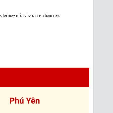
ang lại may mắn cho anh em hôm nay: