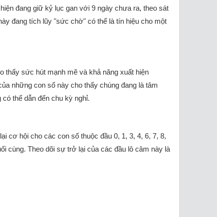
hiện đang giữ kỷ lục gan với 9 ngày chưa ra, theo sát
ày đang tích lũy "sức chờ" có thể là tín hiệu cho một
 cho thấy sức hút mạnh mẽ và khả năng xuất hiện
ặc của những con số này cho thấy chúng đang là tâm
g có thể dẫn đến chu kỳ nghỉ.
 cơ hội cho các con số thuộc đầu 0, 1, 3, 4, 6, 7, 8,
i cùng. Theo dõi sự trở lại của các đầu lô câm này là