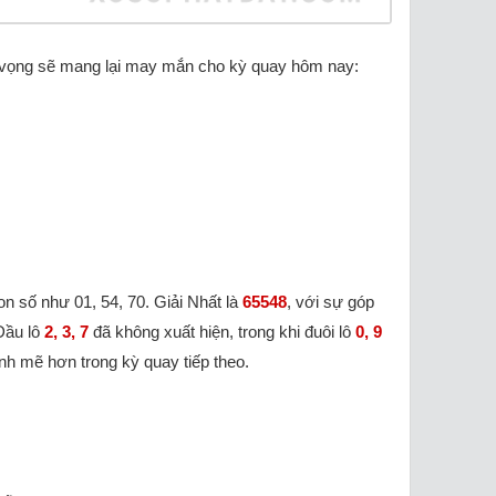
ỳ vọng sẽ mang lại may mắn cho kỳ quay hôm nay:
on số như 01, 54, 70. Giải Nhất là
65548
, với sự góp
Đầu lô
2, 3, 7
đã không xuất hiện, trong khi đuôi lô
0, 9
h mẽ hơn trong kỳ quay tiếp theo.