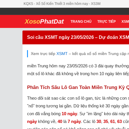
KQXS - Xổ Số Kiến Thiết 3 miền hôm nay - XS3M
Xoso
PhatDat
TRANG CHỦ
TRỰC TIẾP
XS
Soi cầu
XSMT
ngày
23/05/2026
– Dự đoán
XSM
Xem trực tiếp
XSMT
– kết quả xổ số miền Trung cập 
miền Trung hôm nay 23/05/2026 có 3 đài quay thưởng: 
một số lô khác đã không về trong hơn 10 ngày liên tiế
Phân Tích Sâu Lô Gan Toàn Miền Trung Kỳ Q
Theo dõi sát sao các con số lô gan, tức là những con 
"nổ" trong tương lai gần. Dữ liệu thống kê 30 ngày gần
con đã vắng bóng
10 ngày
. Sự "im lặng" kéo dài này
ngày
không về,
40
là
7 ngày
. Các lô
30
,
35
,
61
,
63
cũn