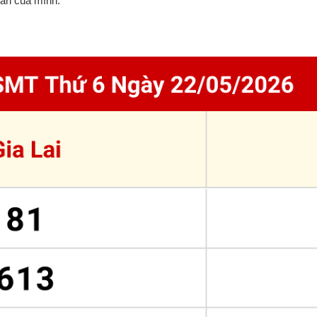
gan của mình.