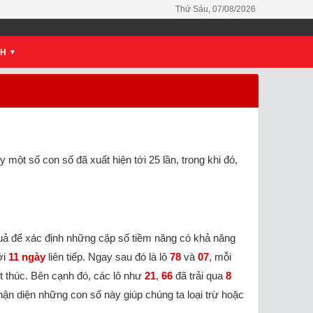
Thứ Sáu, 07/08/2026
CH
▼
ột số con số đã xuất hiện tới 25 lần, trong khi đó,
 quả để xác định những cặp số tiềm năng có khả năng
ới
11 ngày
liên tiếp. Ngay sau đó là lô
78
và
07
, mỗi
t thúc. Bên cạnh đó, các lô như
21
,
66
đã trải qua
8
nhận diện những con số này giúp chúng ta loại trừ hoặc