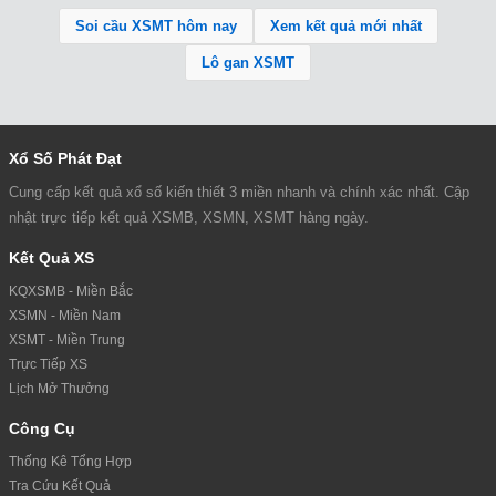
Soi cầu
XSMT
hôm nay
Xem kết quả mới nhất
Lô gan
XSMT
Xổ Số Phát Đạt
Cung cấp kết quả xổ số kiến thiết 3 miền nhanh và chính xác nhất. Cập
nhật trực tiếp kết quả XSMB, XSMN, XSMT hàng ngày.
Kết Quả XS
KQXSMB - Miền Bắc
XSMN - Miền Nam
XSMT - Miền Trung
Trực Tiếp XS
Lịch Mở Thưởng
Công Cụ
Thống Kê Tổng Hợp
Tra Cứu Kết Quả