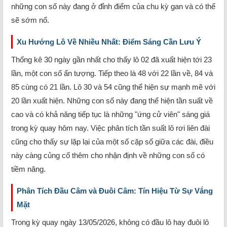
những con số này đang ở đỉnh điểm của chu kỳ gan và có thể
sẽ sớm nổ.
Xu Hướng Lô Về Nhiều Nhất: Điểm Sáng Cần Lưu Ý
Thống kê 30 ngày gần nhất cho thấy lô 02 đã xuất hiện tới 23
lần, một con số ấn tượng. Tiếp theo là 48 với 22 lần về, 84 và
85 cùng có 21 lần. Lô 30 và 54 cũng thể hiện sự mạnh mẽ với
20 lần xuất hiện. Những con số này đang thể hiện tần suất về
cao và có khả năng tiếp tục là những "ứng cử viên" sáng giá
trong kỳ quay hôm nay. Việc phân tích tần suất lô rơi liên đài
cũng cho thấy sự lặp lại của một số cặp số giữa các đài, điều
này càng củng cố thêm cho nhận định về những con số có
tiềm năng.
Phân Tích Đầu Câm và Đuôi Câm: Tín Hiệu Từ Sự Vắng
Mặt
Trong kỳ quay ngày 13/05/2026, không có đầu lô hay đuôi lô