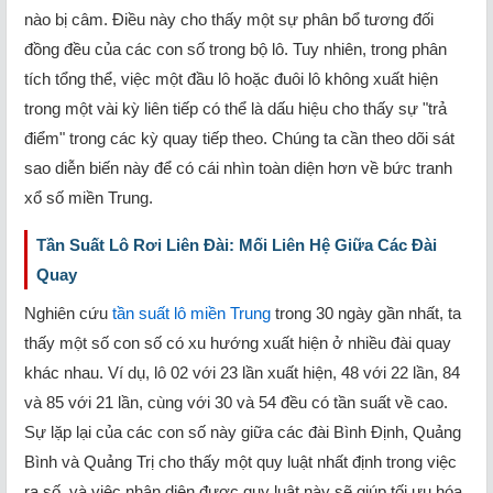
nào bị câm. Điều này cho thấy một sự phân bổ tương đối
đồng đều của các con số trong bộ lô. Tuy nhiên, trong phân
tích tổng thể, việc một đầu lô hoặc đuôi lô không xuất hiện
trong một vài kỳ liên tiếp có thể là dấu hiệu cho thấy sự "trả
điểm" trong các kỳ quay tiếp theo. Chúng ta cần theo dõi sát
sao diễn biến này để có cái nhìn toàn diện hơn về bức tranh
xổ số miền Trung.
Tần Suất Lô Rơi Liên Đài: Mối Liên Hệ Giữa Các Đài
Quay
Nghiên cứu
tần suất lô miền Trung
trong 30 ngày gần nhất, ta
thấy một số con số có xu hướng xuất hiện ở nhiều đài quay
khác nhau. Ví dụ, lô 02 với 23 lần xuất hiện, 48 với 22 lần, 84
và 85 với 21 lần, cùng với 30 và 54 đều có tần suất về cao.
Sự lặp lại của các con số này giữa các đài Bình Định, Quảng
Bình và Quảng Trị cho thấy một quy luật nhất định trong việc
ra số, và việc nhận diện được quy luật này sẽ giúp tối ưu hóa