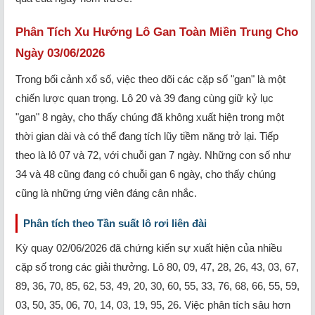
Phân Tích Xu Hướng Lô Gan Toàn Miền Trung Cho
Ngày 03/06/2026
Trong bối cảnh xổ số, việc theo dõi các cặp số "gan" là một
chiến lược quan trọng. Lô 20 và 39 đang cùng giữ kỷ lục
"gan" 8 ngày, cho thấy chúng đã không xuất hiện trong một
thời gian dài và có thể đang tích lũy tiềm năng trở lại. Tiếp
theo là lô 07 và 72, với chuỗi gan 7 ngày. Những con số như
34 và 48 cũng đang có chuỗi gan 6 ngày, cho thấy chúng
cũng là những ứng viên đáng cân nhắc.
Phân tích theo Tần suất lô rơi liên đài
Kỳ quay 02/06/2026 đã chứng kiến sự xuất hiện của nhiều
cặp số trong các giải thưởng. Lô 80, 09, 47, 28, 26, 43, 03, 67,
89, 36, 70, 85, 62, 53, 49, 20, 30, 60, 55, 33, 76, 68, 66, 55, 59,
03, 50, 35, 06, 70, 14, 03, 19, 95, 26. Việc phân tích sâu hơn