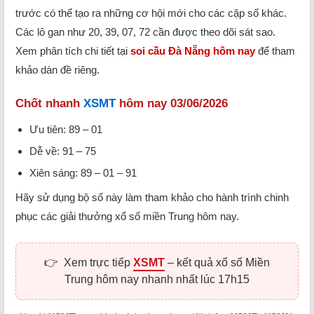
trước có thể tạo ra những cơ hội mới cho các cặp số khác.
Các lô gan như 20, 39, 07, 72 cần được theo dõi sát sao.
Xem phân tích chi tiết tại
soi cầu Đà Nẵng hôm nay
để tham
khảo dàn đề riêng.
Chốt nhanh
XSMT
hôm nay 03/06/2026
Ưu tiên: 89 – 01
Dễ về: 91 – 75
Xiên sáng: 89 – 01 – 91
Hãy sử dụng bộ số này làm tham khảo cho hành trình chinh
phục các giải thưởng xổ số miền Trung hôm nay.
👉
Xem trực tiếp
XSMT
– kết quả xổ số
Miền
Trung
hôm nay nhanh nhất lúc
17h15