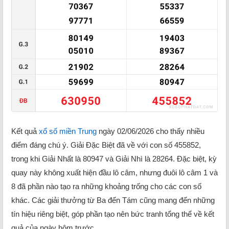
Kết quả
xổ số miền Trung
ngày 02/06/2026 cho thấy nhiều
điểm đáng chú ý. Giải Đặc Biệt đã về với con số 455852,
trong khi Giải Nhất là 80947 và Giải Nhì là 28264. Đặc biệt, kỳ
quay này không xuất hiện đầu lô câm, nhưng đuôi lô câm 1 và
8 đã phần nào tạo ra những khoảng trống cho các con số
khác. Các giải thưởng từ Ba đến Tám cũng mang đến những
tín hiệu riêng biệt, góp phần tạo nên bức tranh tổng thể về kết
quả của ngày hôm trước.