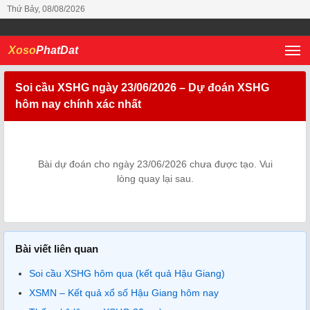
Thứ Bảy, 08/08/2026
Xoso
PhatDat
Soi cầu
XSHG
ngày
23/06/2026
– Dự đoán
XSHG
hôm nay chính xác nhất
Bài dự đoán cho ngày
23/06/2026
chưa được tạo. Vui
lòng quay lại sau.
Bài viết liên quan
Soi cầu
XSHG
hôm qua (kết quả
Hậu Giang
)
XSMN
– Kết quả xổ số
Hậu Giang
hôm nay