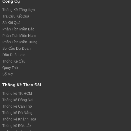
Công Cụ
Thống Kê Tổng Hợp
Tra Cứu Kết Quả
Sổ Kết Quả
Phân Tích Miền Bắc
Phân Tích Miền Nam
Phân Tích Miền Trung
Soi Cầu Dự Đoán
Đầu Đuôi Loto
Thống Kê Cầu
Quay Thử
Sổ Mơ
Thống Kê Theo Đài
Thống kê TP. HCM
Thống kê Đồng Nai
Thống kê Cần Thơ
Thống kê Đà Nẵng
Thống kê Khánh Hòa
Thống kê Đắk Lắk