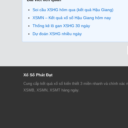
Soi cầu
XSHG
hôm qua (kết quả
Hậu Giang
)
XSMN
– Kết quả xổ số
Hậu Giang
hôm nay
Thống kê lô gan
XSHG
30 ngày
Dự đoán
XSHG
nhiều ngày
Xổ Số Phát Đạt
Cung cấp kết quả xổ số kiến thiết 3 miền nhanh và chính xác n
XSMB, XSMN, XSMT hàng ngày.