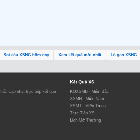
Soi cầu
XSHG
hôm nay
Xem kết quả mới nhất
Lô gan
XSHG
Kết Quả XS
hất. Cập nhật trực tiếp kết quả
KQXSMB - Miền Bắc
XSMN - Miền Nam
XSMT - Miền Trung
Trực Tiếp XS
Lịch Mở Thưởng