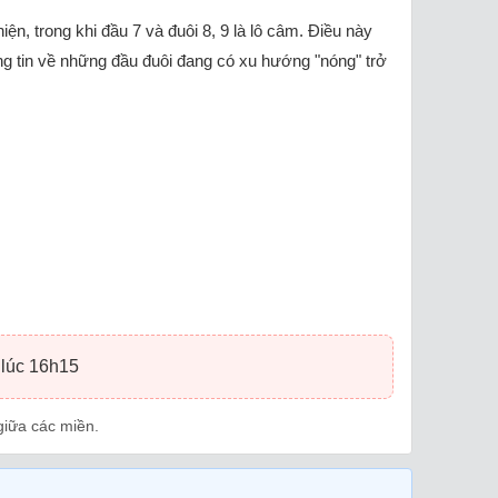
ện, trong khi đầu 7 và đuôi 8, 9 là lô câm. Điều này
g tin về những đầu đuôi đang có xu hướng "nóng" trở
 lúc
16h15
giữa các miền.