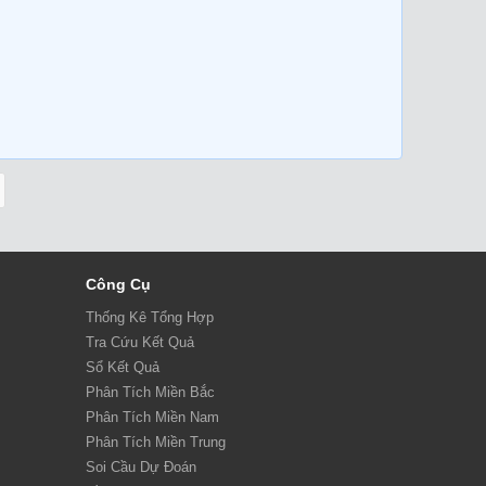
Công Cụ
Thống Kê Tổng Hợp
Tra Cứu Kết Quả
Sổ Kết Quả
Phân Tích Miền Bắc
Phân Tích Miền Nam
Phân Tích Miền Trung
Soi Cầu Dự Đoán