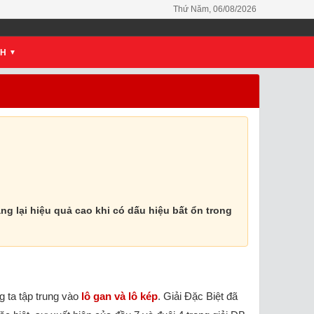
Thứ Năm, 06/08/2026
CH
▼
ang lại hiệu quả cao khi có dấu hiệu bất ổn trong
g ta tập trung vào
lô gan và lô kép
. Giải Đặc Biệt đã