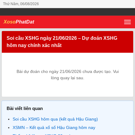
Thứ Năm, 06/08/2026
Xoso
PhatDat
Soi cầu
XSHG
ngày
21/06/2026
– Dự đoán
XSHG
hôm nay chính xác nhất
Bài dự đoán cho ngày
21/06/2026
chưa được tạo. Vui
lòng quay lại sau.
Bài viết liên quan
Soi cầu
XSHG
hôm qua (kết quả
Hậu Giang
)
XSMN
– Kết quả xổ số
Hậu Giang
hôm nay