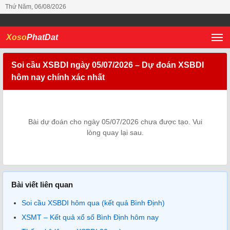
Thứ Năm, 06/08/2026
Xoso
PhatDat
Soi cầu
XSBDI
ngày
05/07/2026
– Dự đoán
XSBDI
hôm nay chính xác nhất
Bài dự đoán cho ngày
05/07/2026
chưa được tạo. Vui
lòng quay lại sau.
Bài viết liên quan
Soi cầu
XSBDI
hôm qua (kết quả
Bình Định
)
XSMT
– Kết quả xổ số
Bình Định
hôm nay