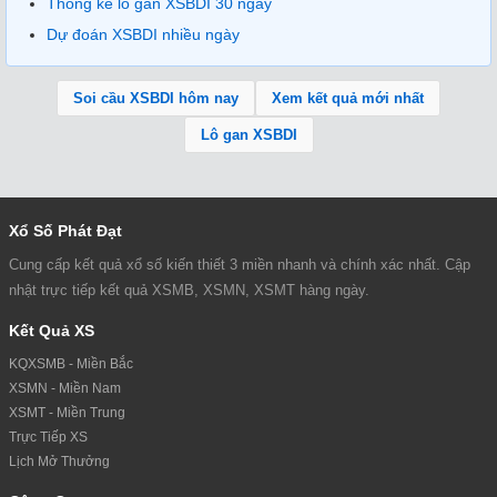
Thống kê lô gan
XSBDI
30 ngày
Dự đoán
XSBDI
nhiều ngày
Soi cầu
XSBDI
hôm nay
Xem kết quả mới nhất
Lô gan
XSBDI
Xổ Số Phát Đạt
Cung cấp kết quả xổ số kiến thiết 3 miền nhanh và chính xác nhất. Cập
nhật trực tiếp kết quả XSMB, XSMN, XSMT hàng ngày.
Kết Quả XS
KQXSMB - Miền Bắc
XSMN - Miền Nam
XSMT - Miền Trung
Trực Tiếp XS
Lịch Mở Thưởng