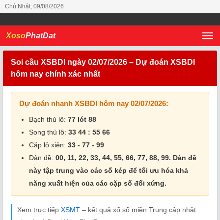
Chủ Nhật, 09/08/2026
Xoso
PhatDat
Soi cầu
XSBDI
ngày
02/07/2026
– Dự đoán
XSBDI
hôm nay chính xác nhất
Dự đoán nhanh
XSBDI
hôm nay
02/07/2026
:
Bạch thủ lô:
77 lót 88
Song thủ lô:
33 44 : 55 66
Cặp lô xiên:
33 - 77 - 99
Dàn đề:
00, 11, 22, 33, 44, 55, 66, 77, 88, 99. Dàn đề
này tập trung vào các số kép để tối ưu hóa khả
năng xuất hiện của các cặp số đối xứng.
Xem trực tiếp
XSMT
– kết quả xổ số miền Trung cập nhật