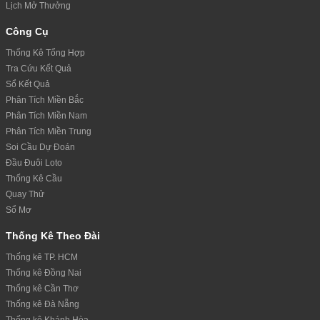
Lịch Mở Thưởng
Công Cụ
Thống Kê Tổng Hợp
Tra Cứu Kết Quả
Sổ Kết Quả
Phân Tích Miền Bắc
Phân Tích Miền Nam
Phân Tích Miền Trung
Soi Cầu Dự Đoán
Đầu Đuôi Loto
Thống Kê Cầu
Quay Thử
Sổ Mơ
Thống Kê Theo Đài
Thống kê TP. HCM
Thống kê Đồng Nai
Thống kê Cần Thơ
Thống kê Đà Nẵng