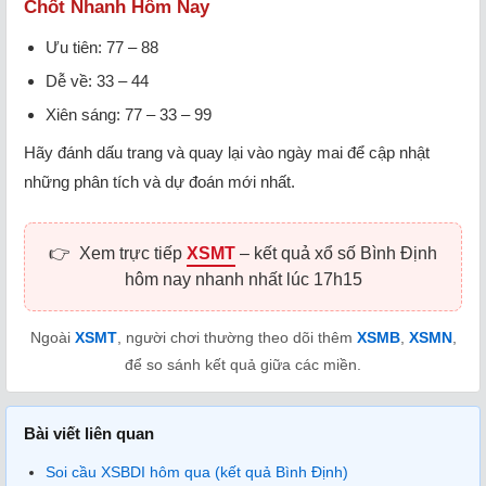
Chốt Nhanh Hôm Nay
Ưu tiên: 77 – 88
Dễ về: 33 – 44
Xiên sáng: 77 – 33 – 99
Hãy đánh dấu trang và quay lại vào ngày mai để cập nhật
những phân tích và dự đoán mới nhất.
👉
Xem trực tiếp
XSMT
– kết quả xổ số
Bình Định
hôm nay nhanh nhất lúc
17h15
Ngoài
XSMT
, người chơi thường theo dõi thêm
XSMB
,
XSMN
,
để so sánh kết quả giữa các miền.
Bài viết liên quan
Soi cầu
XSBDI
hôm qua (kết quả
Bình Định
)