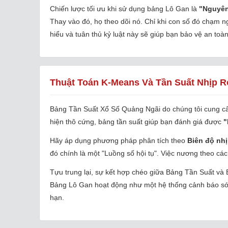
Chiến lược tối ưu khi sử dụng bảng Lô Gan là
"Nguyên 
Thay vào đó, họ theo dõi nó. Chỉ khi con số đó chạm 
hiểu và tuân thủ kỷ luật này sẽ giúp bạn bảo vệ an toà
Thuật Toán K-Means Và Tần Suất Nhịp R
Bảng Tần Suất Xổ Số
Quảng Ngãi
do chúng tôi cung cấ
hiện thô cứng, bảng tần suất giúp bạn đánh giá được
"
Hãy áp dụng phương pháp phân tích theo
Biên độ nhị
đó chính là một "Luồng số hội tụ". Việc nương theo các
Tựu trung lại, sự kết hợp chéo giữa Bảng Tần Suất và 
Bảng Lô Gan hoạt động như một hệ thống cảnh báo sớm 
hạn.