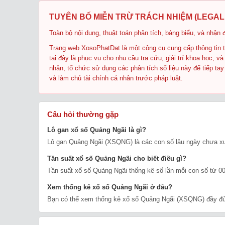
TUYÊN BỐ MIỄN TRỪ TRÁCH NHIỆM (LEGAL
Toàn bộ nội dung, thuật toán phân tích, bảng biểu, và nhận 
Trang web XosoPhatDat là một công cụ cung cấp thông tin 
tại đây là phục vụ cho nhu cầu tra cứu, giải trí khoa học,
nhân, tổ chức sử dụng các phân tích số liệu này để tiếp tay
và làm chủ tài chính cá nhân trước pháp luật.
Câu hỏi thường gặp
Lô gan xổ số Quảng Ngãi là gì?
Lô gan Quảng Ngãi (XSQNG) là các con số lâu ngày chưa xuất
Tần suất xổ số Quảng Ngãi cho biết điều gì?
Tần suất xổ số Quảng Ngãi thống kê số lần mỗi con số từ 00
Xem thống kê xổ số Quảng Ngãi ở đâu?
Bạn có thể xem thống kê xổ số Quảng Ngãi (XSQNG) đầy đủ tại