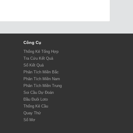
Công Cụ
Thống Kê Tổng Hợp
Tra Cứu Kết Quả
Sổ Kết Quả
Phân Tích Miền Bắc
Phân Tích Miền Nam
Phân Tích Miền Trung
Soi Cầu Dự Đoán
Đầu Đuôi Loto
Thống Kê Cầu
Quay Thử
Sổ Mơ