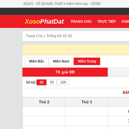
KQXS - Xổ Số Kiến Thiết 3 miền hôm nay - XS3M
Xoso
PhatDat
TRANG CHỦ
TRỰC TIẾP
XS
Trang Chủ
» Thống Kê Xổ Số
Miền Bắc
Miền Nam
Miền Trung
TK giải ĐB
Số kỳ:
30
50
100
BẢ
Thứ 2
Thứ 3