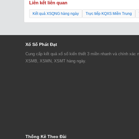
Liên kết liên quan
Kết quả XSQNG hàng ngày
Trực tiếp KQXS Miền Trung
Xổ Số Phát Đạt
Cung cấp kết quả xổ số kiến thiết 3 miền nhanh và chính xác n
XSMB, XSMN, XSMT hàng ngày.
Thống Kê Theo Đài