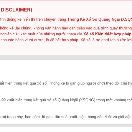
 DISCLAIMER)
định thống kê hiển thị trên chuyên trang
Thống Kê Xổ Số
Quảng Ngãi
(
XSQ
thống kê đại chúng, không vận hành hay can thiệp vào quá trình quay thưởn
 và nghiên cứu xác suất của những người tham gia
Xổ số Kiến thiết hợp phá
 cho các hành vi cá cược, lô đề bất hợp pháp. Xổ số là trò chơi ích nước lợi
 hiện trong kết quả xổ số. Thống kê lô gan giúp người chơi theo dõi chu k
-99 xuất hiện trong kết quả xổ số Quảng Ngãi (XSQNG) trong một khoảng thời
 trang này, bao gồm: lô gan, tần suất xuất hiện, bảng đầu đuôi và giải đặc 