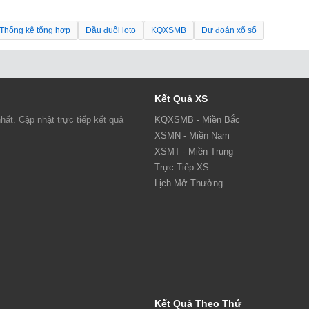
Thống kê tổng hợp
Đầu đuôi loto
KQXSMB
Dự đoán xổ số
Kết Quả XS
hất. Cập nhật trực tiếp kết quả
KQXSMB - Miền Bắc
XSMN - Miền Nam
XSMT - Miền Trung
Trực Tiếp XS
Lịch Mở Thưởng
Kết Quả Theo Thứ