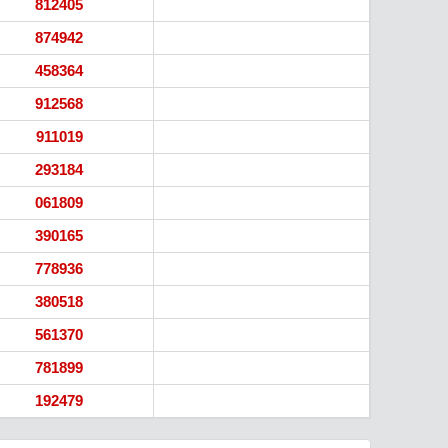
812405
874942
458364
912568
911019
293184
061809
390165
778936
380518
561370
781899
192479