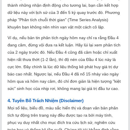
thành những nhận định động cho tương lai, bạn cần kết hợp
dữ liệu này với lịch sử của 3 đến 5 kỳ quay trước đó. Phương
pháp "Phân tích chuỗi thời gian" (Time Series Analysis)
khuyên bạn không nên nhìn vạn vật một cách cô lập.
Ví dụ, nếu bản tin phân tích ngày hôm nay chỉ ra rằng Đầu 4
đang câm, đừng vội đưa ra kết luận. Hãy lùi lại xem phân tích
của 2 ngày trước đó. Nếu Đầu 4 cũng đã câm hoặc chỉ xuất
hiện rất thưa thớt (1-2 lần), thì độ nén của Đầu 4 lúc này là
cực lớn. Đây chính là lúc dữ liệu thống kê phát huy giá trị dự
báo cao nhất. Ngược lại, nếu Đầu 4 đã nổ 15 nháy vào ngày
hôm qua và hôm nay câm, đó chỉ đơn giản là hiện tượng "kiệt
sức" sinh học của nhịp rơi, không mang lại giá trị đầu tư cao.
4. Tuyên Bố Trách Nhiệm (Disclaimer)
Mọi số liệu, biểu đồ, màu sắc hiển thị và đoạn văn bản phân
tích tự động trên trang này đều được tạo ra bởi máy tính,
phục vụ duy nhất cho mục đích tra cứu lịch sử, nghiên cứu
toán học và thống kê tần suất. Chúng tôi tái khẳng định rằng