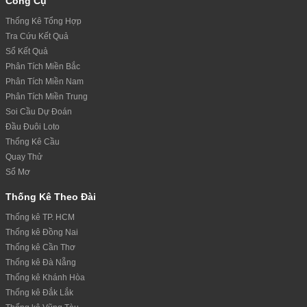
Công Cụ
Thống Kê Tổng Hợp
Tra Cứu Kết Quả
Sổ Kết Quả
Phân Tích Miền Bắc
Phân Tích Miền Nam
Phân Tích Miền Trung
Soi Cầu Dự Đoán
Đầu Đuôi Loto
Thống Kê Cầu
Quay Thử
Sổ Mơ
Thống Kê Theo Đài
Thống kê TP. HCM
Thống kê Đồng Nai
Thống kê Cần Thơ
Thống kê Đà Nẵng
Thống kê Khánh Hòa
Thống kê Đắk Lắk