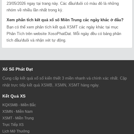
23/05/2026 ngay tại trang này. Các đầu/đuôi có màu đỏ là những
nhóm về nhiều lần nhất trong kỳ.
Xem phân tích kết quả xổ số Miền Trung các ngày khác ở đâu?
Bạn có thể xem phân tích kết quả XSMT các ngày khác tại mục
Phân Tích trên website XosoPhatDat. Mỗi ngày đều có bảng phân
tích đầu/đuôi và nhận xét tự động.
Xổ Số Phát Đạt
Cung cấp kết quả xổ số kiến thiết 3 miền nhanh và chính xác nhất. Cập
nhật trực tiếp kết quả XSMB, XSMN, XSMT hàng ngày.
Kết Quả XS
KQXSMB - Miền Bắc
XSMN - Miền Nam
XSMT - Miền Trung
Trực Tiếp XS
Lịch Mở Thưởng