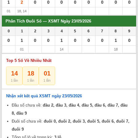
1
2
0
0
0
0
0
0
0
0
01
18, 14
Phân Tích Đuôi Số —
XSMT
Ngày
23
/
05
/
2026
0
1
2
3
4
5
6
7
8
9
0
1
0
0
1
0
0
0
1
0
01
14
18
Top 5 Số Về Nhiều Nhất
14
18
01
1
lần
1
lần
1
lần
Nhận xét kết quả
XSMT
ngày
23
/
05
/
2026
Đầu số chưa về:
đầu 2, đầu 3, đầu 4, đầu 5, đầu 6, đầu 7, đầu
8, đầu 9
Đuôi số chưa về:
đuôi 0, đuôi 2, đuôi 3, đuôi 5, đuôi 6, đuôi 7,
đuôi 9
Tổng số lô về trong kỳ:
3
lô