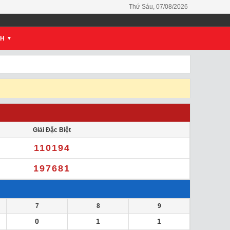
Thứ Sáu, 07/08/2026
CH
▼
Giải Đặc Biệt
110194
197681
7
8
9
0
1
1