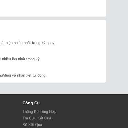
t hiện nhiều nhất trong kỳ quay.
nhiều lần nhất trong kỳ.
u/đuôi và nhận xét tự động.
Công Cụ
Thống Kê Tổng Hợp
Tra Cứu Kết Quả
Sổ Kết Quả