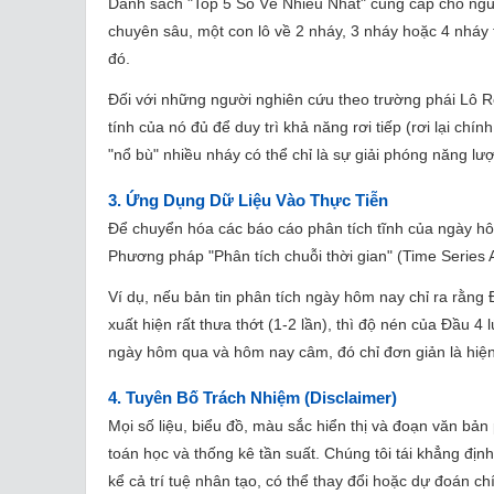
Danh sách "Top 5 Số Về Nhiều Nhất" cung cấp cho ngườ
chuyên sâu, một con lô về 2 nháy, 3 nháy hoặc 4 nháy
đó.
Đối với những người nghiên cứu theo trường phái Lô Rơi
tính của nó đủ để duy trì khả năng rơi tiếp (rơi lại ch
"nổ bù" nhiều nháy có thể chỉ là sự giải phóng năng lư
3. Ứng Dụng Dữ Liệu Vào Thực Tiễn
Để chuyển hóa các báo cáo phân tích tĩnh của ngày hôm
Phương pháp "Phân tích chuỗi thời gian" (Time Series 
Ví dụ, nếu bản tin phân tích ngày hôm nay chỉ ra rằng
xuất hiện rất thưa thớt (1-2 lần), thì độ nén của Đầu 4
ngày hôm qua và hôm nay câm, đó chỉ đơn giản là hiện t
4. Tuyên Bố Trách Nhiệm (Disclaimer)
Mọi số liệu, biểu đồ, màu sắc hiển thị và đoạn văn bản
toán học và thống kê tần suất. Chúng tôi tái khẳng địn
kể cả trí tuệ nhân tạo, có thể thay đổi hoặc dự đoán ch