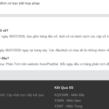
đích cờ bạc bất hợp pháp.
lô về?
 ngày 06/07/2026, bao gồm bảng đầu số, đuôi số và danh sách các cặp số xuấ
ày 06/07/2026 ngay tại trang này. Các đầu/đuôi có màu đỏ là những nhóm về 
ở đâu?
ục Phân Tích trên website XosoPhatDat. Mỗi ngày đều có bảng phân tích đầ
Kết Quả XS
hất. Cập nhật trực tiếp kết quả
KQXSMB - Miền Bắc
XSMN - Miền Nam
XSMT - Miền Trung