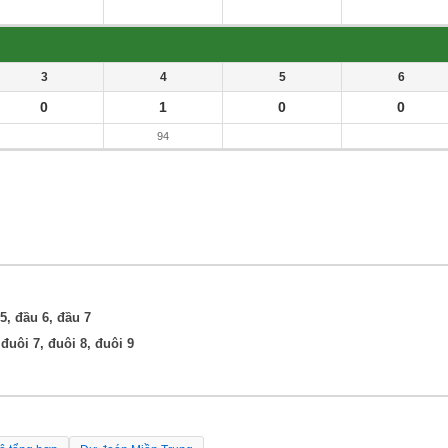
3
4
5
6
0
1
0
0
94
5, đầu 6, đầu 7
 đuôi 7, đuôi 8, đuôi 9