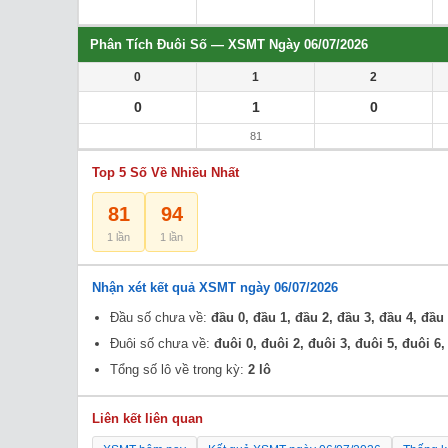
Phân Tích Đuôi Số —
XSMT
Ngày
06
/
07
/
2026
0
1
2
0
1
0
81
Top 5 Số Về Nhiều Nhất
81
94
1
lần
1
lần
Nhận xét kết quả
XSMT
ngày
06
/
07
/
2026
Đầu số chưa về:
đầu 0, đầu 1, đầu 2, đầu 3, đầu 4, đầu 
Đuôi số chưa về:
đuôi 0, đuôi 2, đuôi 3, đuôi 5, đuôi 6,
Tổng số lô về trong kỳ:
2
lô
Liên kết liên quan