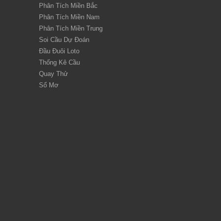
Phân Tích Miền Bắc
Phân Tích Miền Nam
Phân Tích Miền Trung
Soi Cầu Dự Đoán
Đầu Đuôi Loto
Thống Kê Cầu
Quay Thử
Sổ Mơ