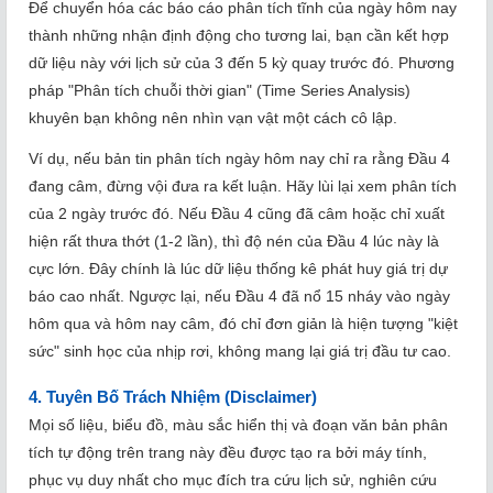
Để chuyển hóa các báo cáo phân tích tĩnh của ngày hôm nay
thành những nhận định động cho tương lai, bạn cần kết hợp
dữ liệu này với lịch sử của 3 đến 5 kỳ quay trước đó. Phương
pháp "Phân tích chuỗi thời gian" (Time Series Analysis)
khuyên bạn không nên nhìn vạn vật một cách cô lập.
Ví dụ, nếu bản tin phân tích ngày hôm nay chỉ ra rằng Đầu 4
đang câm, đừng vội đưa ra kết luận. Hãy lùi lại xem phân tích
của 2 ngày trước đó. Nếu Đầu 4 cũng đã câm hoặc chỉ xuất
hiện rất thưa thớt (1-2 lần), thì độ nén của Đầu 4 lúc này là
cực lớn. Đây chính là lúc dữ liệu thống kê phát huy giá trị dự
báo cao nhất. Ngược lại, nếu Đầu 4 đã nổ 15 nháy vào ngày
hôm qua và hôm nay câm, đó chỉ đơn giản là hiện tượng "kiệt
sức" sinh học của nhịp rơi, không mang lại giá trị đầu tư cao.
4. Tuyên Bố Trách Nhiệm (Disclaimer)
Mọi số liệu, biểu đồ, màu sắc hiển thị và đoạn văn bản phân
tích tự động trên trang này đều được tạo ra bởi máy tính,
phục vụ duy nhất cho mục đích tra cứu lịch sử, nghiên cứu