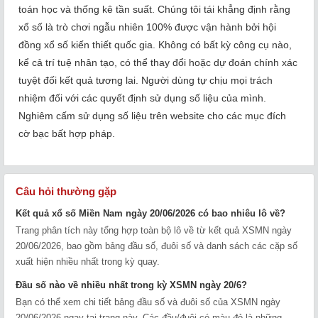
toán học và thống kê tần suất. Chúng tôi tái khẳng định rằng
xổ số là trò chơi ngẫu nhiên 100% được vận hành bởi hội
đồng xổ số kiến thiết quốc gia. Không có bất kỳ công cụ nào,
kể cả trí tuệ nhân tạo, có thể thay đổi hoặc dự đoán chính xác
tuyệt đối kết quả tương lai. Người dùng tự chịu mọi trách
nhiệm đối với các quyết định sử dụng số liệu của mình.
Nghiêm cấm sử dụng số liệu trên website cho các mục đích
cờ bạc bất hợp pháp.
Câu hỏi thường gặp
Kết quả xổ số Miền Nam ngày 20/06/2026 có bao nhiêu lô về?
Trang phân tích này tổng hợp toàn bộ lô về từ kết quả XSMN ngày
20/06/2026, bao gồm bảng đầu số, đuôi số và danh sách các cặp số
xuất hiện nhiều nhất trong kỳ quay.
Đầu số nào về nhiều nhất trong kỳ XSMN ngày 20/6?
Bạn có thể xem chi tiết bảng đầu số và đuôi số của XSMN ngày
20/06/2026 ngay tại trang này. Các đầu/đuôi có màu đỏ là những