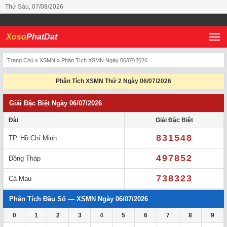
Thứ Sáu, 07/08/2026
Xoso
PhatDat
Trang Chủ
»
XSMN
»
Phân Tích
XSMN
Ngày
06/07/2026
Phân Tích
XSMN
Thứ 2
Ngày
06/07/2026
Giải Đặc Biệt Ngày
06
/
07
/
2026
Đài
Giải Đặc Biệt
831548
TP. Hồ Chí Minh
497852
Đồng Tháp
738323
Cà Mau
Phân Tích Đầu Số —
XSMN
Ngày
06
/
07
/
2026
0
1
2
3
4
5
6
7
8
9