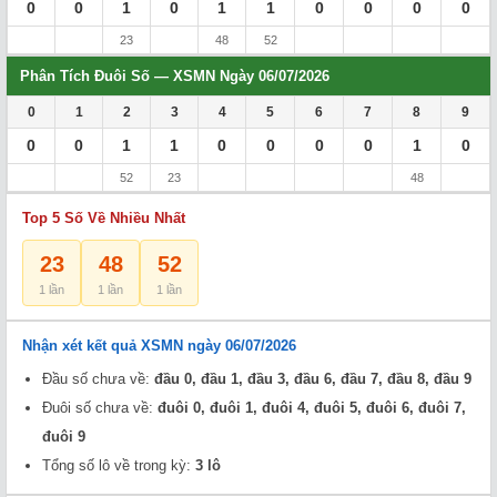
0
0
1
0
1
1
0
0
0
0
23
48
52
Phân Tích Đuôi Số —
XSMN
Ngày
06
/
07
/
2026
0
1
2
3
4
5
6
7
8
9
0
0
1
1
0
0
0
0
1
0
52
23
48
Top 5 Số Về Nhiều Nhất
23
48
52
1
lần
1
lần
1
lần
Nhận xét kết quả
XSMN
ngày
06
/
07
/
2026
Đầu số chưa về:
đầu 0, đầu 1, đầu 3, đầu 6, đầu 7, đầu 8, đầu 9
Đuôi số chưa về:
đuôi 0, đuôi 1, đuôi 4, đuôi 5, đuôi 6, đuôi 7,
đuôi 9
Tổng số lô về trong kỳ:
3
lô