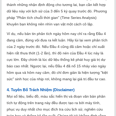
thành những nhận định động cho tương lai, bạn cần kết hợp
dữ liệu này với lịch sử của 3 đến 5 kỳ quay trước đó. Phương
pháp "Phân tích chuỗi thời gian" (Time Series Analysis)
khuyên bạn không nên nhìn vạn vật một cách cô lập.
Ví dụ, nếu bản tin phân tích ngày hôm nay chỉ ra rằng Đầu 4
đang câm, đừng vội đưa ra kết luận. Hãy lùi lại xem phân tích
của 2 ngày trước đó. Nếu Đầu 4 cũng đã câm hoặc chỉ xuất
hiện rất thưa thớt (1-2 lần), thì độ nén của Đầu 4 lúc này là
cực lớn. Đây chính là lúc dữ liệu thống kê phát huy giá trị dự
báo cao nhất. Ngược lại, nếu Đầu 4 đã nổ 15 nháy vào ngày
hôm qua và hôm nay câm, đó chỉ đơn giản là hiện tượng "kiệt
sức" sinh học của nhịp rơi, không mang lại giá trị đầu tư cao.
4. Tuyên Bố Trách Nhiệm (Disclaimer)
Mọi số liệu, biểu đồ, màu sắc hiển thị và đoạn văn bản phân
tích tự động trên trang này đều được tạo ra bởi máy tính,
phục vụ duy nhất cho mục đích tra cứu lịch sử, nghiên cứu
toán học và thống kê tần suất. Chúng tôi tái khẳng định rằng