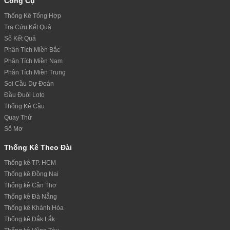
Công Cụ
Thống Kê Tổng Hợp
Tra Cứu Kết Quả
Sổ Kết Quả
Phân Tích Miền Bắc
Phân Tích Miền Nam
Phân Tích Miền Trung
Soi Cầu Dự Đoán
Đầu Đuôi Loto
Thống Kê Cầu
Quay Thử
Sổ Mơ
Thống Kê Theo Đài
Thống kê TP. HCM
Thống kê Đồng Nai
Thống kê Cần Thơ
Thống kê Đà Nẵng
Thống kê Khánh Hòa
Thống kê Đắk Lắk