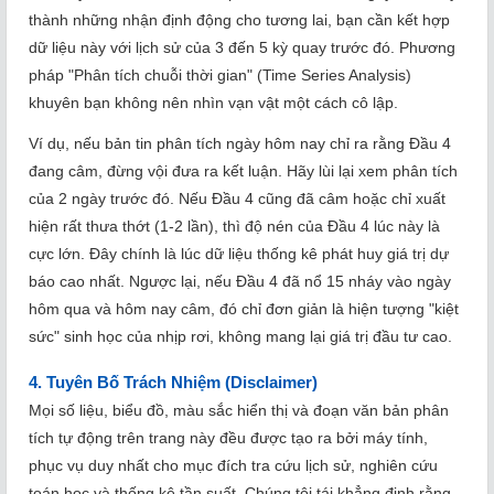
thành những nhận định động cho tương lai, bạn cần kết hợp
dữ liệu này với lịch sử của 3 đến 5 kỳ quay trước đó. Phương
pháp "Phân tích chuỗi thời gian" (Time Series Analysis)
khuyên bạn không nên nhìn vạn vật một cách cô lập.
Ví dụ, nếu bản tin phân tích ngày hôm nay chỉ ra rằng Đầu 4
đang câm, đừng vội đưa ra kết luận. Hãy lùi lại xem phân tích
của 2 ngày trước đó. Nếu Đầu 4 cũng đã câm hoặc chỉ xuất
hiện rất thưa thớt (1-2 lần), thì độ nén của Đầu 4 lúc này là
cực lớn. Đây chính là lúc dữ liệu thống kê phát huy giá trị dự
báo cao nhất. Ngược lại, nếu Đầu 4 đã nổ 15 nháy vào ngày
hôm qua và hôm nay câm, đó chỉ đơn giản là hiện tượng "kiệt
sức" sinh học của nhịp rơi, không mang lại giá trị đầu tư cao.
4. Tuyên Bố Trách Nhiệm (Disclaimer)
Mọi số liệu, biểu đồ, màu sắc hiển thị và đoạn văn bản phân
tích tự động trên trang này đều được tạo ra bởi máy tính,
phục vụ duy nhất cho mục đích tra cứu lịch sử, nghiên cứu
toán học và thống kê tần suất. Chúng tôi tái khẳng định rằng