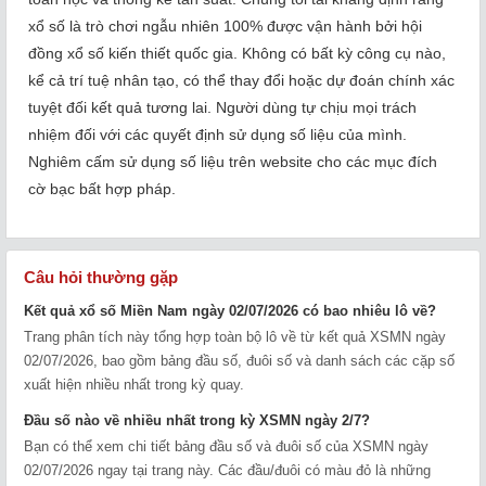
xổ số là trò chơi ngẫu nhiên 100% được vận hành bởi hội
đồng xổ số kiến thiết quốc gia. Không có bất kỳ công cụ nào,
kể cả trí tuệ nhân tạo, có thể thay đổi hoặc dự đoán chính xác
tuyệt đối kết quả tương lai. Người dùng tự chịu mọi trách
nhiệm đối với các quyết định sử dụng số liệu của mình.
Nghiêm cấm sử dụng số liệu trên website cho các mục đích
cờ bạc bất hợp pháp.
Câu hỏi thường gặp
Kết quả xổ số Miền Nam ngày 02/07/2026 có bao nhiêu lô về?
Trang phân tích này tổng hợp toàn bộ lô về từ kết quả XSMN ngày
02/07/2026, bao gồm bảng đầu số, đuôi số và danh sách các cặp số
xuất hiện nhiều nhất trong kỳ quay.
Đầu số nào về nhiều nhất trong kỳ XSMN ngày 2/7?
Bạn có thể xem chi tiết bảng đầu số và đuôi số của XSMN ngày
02/07/2026 ngay tại trang này. Các đầu/đuôi có màu đỏ là những