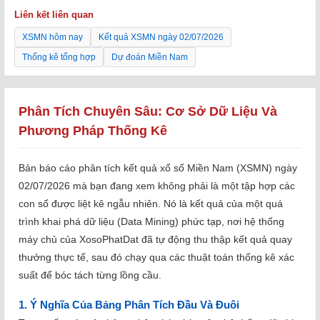
Liên kết liên quan
XSMN hôm nay
Kết quả XSMN ngày 02/07/2026
Thống kê tổng hợp
Dự đoán Miền Nam
Phân Tích Chuyên Sâu: Cơ Sở Dữ Liệu Và
Phương Pháp Thống Kê
Bản báo cáo phân tích kết quả xổ số
Miền Nam
(
XSMN
) ngày
02
/
07
/
2026
mà bạn đang xem không phải là một tập hợp các
con số được liệt kê ngẫu nhiên. Nó là kết quả của một quá
trình khai phá dữ liệu (Data Mining) phức tạp, nơi hệ thống
máy chủ của XosoPhatDat đã tự động thu thập kết quả quay
thưởng thực tế, sau đó chạy qua các thuật toán thống kê xác
suất để bóc tách từng lồng cầu.
1. Ý Nghĩa Của Bảng Phân Tích Đầu Và Đuôi