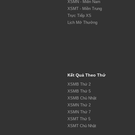
XSMN - Miền Nam
XSMT - Miền Trung
Trực Tiếp XS
Lịch Mở Thưởng
Kết Quả Theo Thứ
XSMB Thứ 2
XSMB Thứ 5
XSMB Chủ Nhật
XSMN Thứ 2
XSMN Thứ 7
XSMT Thứ 5
XSMT Chủ Nhật