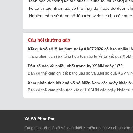
toán học và thống kê tần suất. Chúng tôi tái khẳng địn
kể cả trí tuệ nhân tạo, có thể thay đổi hoặc dự đoán ch
Nghiêm cấm sử dụng số liệu trên website cho các mục 
Câu hỏi thường gặp
Kết quả xổ số Miền Nam ngày 01/07/2026 có bao nhiêu lô
Trang phân tích này tổng hợp toàn bộ lô về từ kết quả XSMN
Đầu số nào về nhiều nhất trong kỳ XSMN ngày 1/7?
Bạn có thể xem chi tiết bảng đầu số và đuôi số của XSMN ng
Xem phân tích kết quả xổ số Miền Nam các ngày khác ở
Bạn có thể xem phân tích kết quả XSMN các ngày khác tại m
Xổ Số Phát Đạt
Cung cấp kết quả xổ số kiến thiết 3 miền nhanh và chính xác n