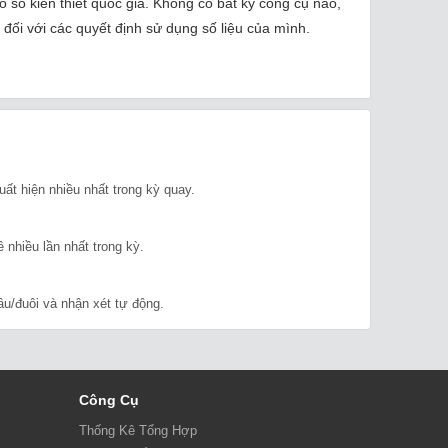
 số kiến thiết quốc gia. Không có bất kỳ công cụ nào,
 đối với các quyết định sử dụng số liệu của mình.
ất hiện nhiều nhất trong kỳ quay.
nhiều lần nhất trong kỳ.
u/đuôi và nhận xét tự động.
Công Cụ
Thống Kê Tổng Hợp