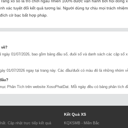
h rằng xổ số là trò chơi ngẫu nhiên 100% được vận hành bởi hội đồng xổ
ính xác tuyệt đối kết quả tương lai. Người dùng tự chịu mọi trách nhiệm
đích cờ bạc bất hợp pháp.
 về?
 ngày 01/07/2026, bao gồm bảng đầu số, đuôi số và danh sách các cặp số xu
ày 01/07/2026 ngay tại trang này. Các đầu/đuôi có màu đỏ là những nhóm về 
 đâu?
ục Phân Tích trên website XosoPhatDat. Mỗi ngày đều có bảng phân tích đầ
Kết Quả XS
hất. Cập nhật trực tiếp kết quả
KQXSMB - Miền Bắc