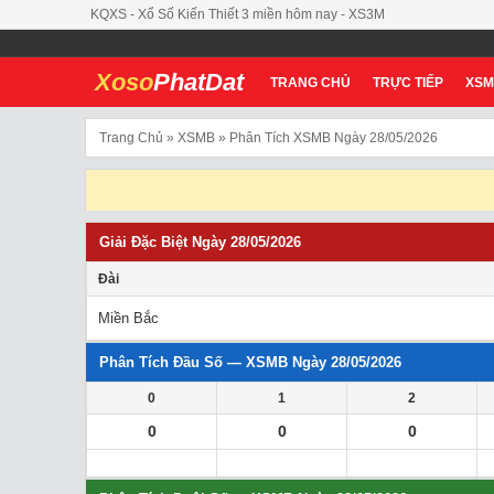
KQXS - Xổ Số Kiến Thiết 3 miền hôm nay - XS3M
Xoso
PhatDat
TRANG CHỦ
TRỰC TIẾP
XS
Trang Chủ
»
XSMB
»
Phân Tích
XSMB
Ngày
28/05/2026
Giải Đặc Biệt Ngày
28
/
05
/
2026
Đài
Miền Bắc
Phân Tích Đầu Số —
XSMB
Ngày
28
/
05
/
2026
0
1
2
0
0
0