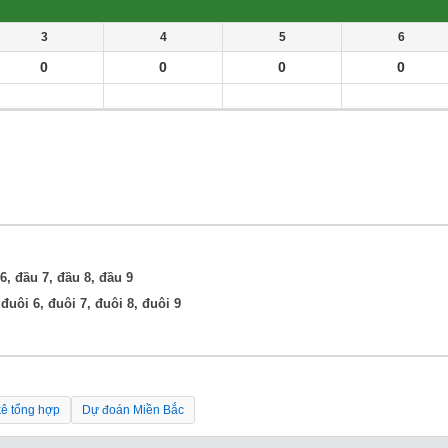
3
4
5
6
0
0
0
0
6, đầu 7, đầu 8, đầu 9
 đuôi 6, đuôi 7, đuôi 8, đuôi 9
ê tổng hợp
Dự đoán Miền Bắc