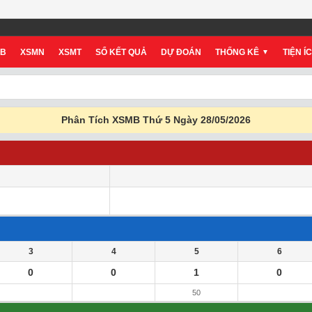
MB
XSMN
XSMT
SỔ KẾT QUẢ
DỰ ĐOÁN
THỐNG KÊ
TIỆN Í
▼
Phân Tích
XSMB
Thứ 5
Ngày
28/05/2026
3
4
5
6
0
0
1
0
50