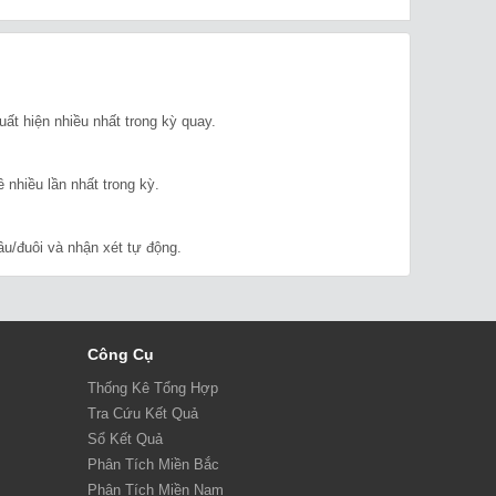
ất hiện nhiều nhất trong kỳ quay.
nhiều lần nhất trong kỳ.
u/đuôi và nhận xét tự động.
Công Cụ
Thống Kê Tổng Hợp
Tra Cứu Kết Quả
Sổ Kết Quả
Phân Tích Miền Bắc
Phân Tích Miền Nam