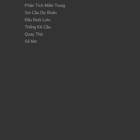
Phân Tích Miền Trung
Soi Cầu Dự Đoán
Đầu Đuôi Loto
Thống Kê Cầu
Quay Thử
Sổ Mơ