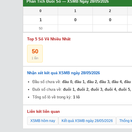
Phân Tích Đuôi Số —
XSMB
Ngày
28
/
05
/
2026
0
1
2
1
0
0
50
Top 5 Số Về Nhiều Nhất
50
1
lần
Nhận xét kết quả
XSMB
ngày
28
/
05
/
2026
Đầu số chưa về:
đầu 0, đầu 1, đầu 2, đầu 3, đầu 4, đầu 
Đuôi số chưa về:
đuôi 1, đuôi 2, đuôi 3, đuôi 4, đuôi 5,
Tổng số lô về trong kỳ:
1
lô
Liên kết liên quan
XSMB hôm nay
Kết quả XSMB ngày 28/05/2026
Thống k