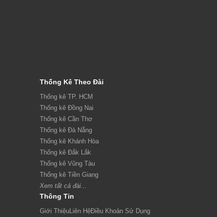
Thống Kê Theo Đài
Thống kê TP. HCM
Thống kê Đồng Nai
Thống kê Cần Thơ
Thống kê Đà Nẵng
Thống kê Khánh Hòa
Thống kê Đắk Lắk
Thống kê Vũng Tàu
Thống kê Tiền Giang
Xem tất cả đài...
Thông Tin
Giới Thiệu
Liên Hệ
Điều Khoản Sử Dụng