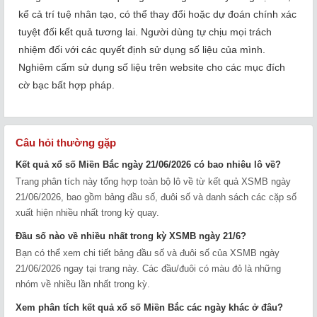
kể cả trí tuệ nhân tạo, có thể thay đổi hoặc dự đoán chính xác
tuyệt đối kết quả tương lai. Người dùng tự chịu mọi trách
nhiệm đối với các quyết định sử dụng số liệu của mình.
Nghiêm cấm sử dụng số liệu trên website cho các mục đích
cờ bạc bất hợp pháp.
Câu hỏi thường gặp
Kết quả xổ số Miền Bắc ngày 21/06/2026 có bao nhiêu lô về?
Trang phân tích này tổng hợp toàn bộ lô về từ kết quả XSMB ngày
21/06/2026, bao gồm bảng đầu số, đuôi số và danh sách các cặp số
xuất hiện nhiều nhất trong kỳ quay.
Đầu số nào về nhiều nhất trong kỳ XSMB ngày 21/6?
Bạn có thể xem chi tiết bảng đầu số và đuôi số của XSMB ngày
21/06/2026 ngay tại trang này. Các đầu/đuôi có màu đỏ là những
nhóm về nhiều lần nhất trong kỳ.
Xem phân tích kết quả xổ số Miền Bắc các ngày khác ở đâu?