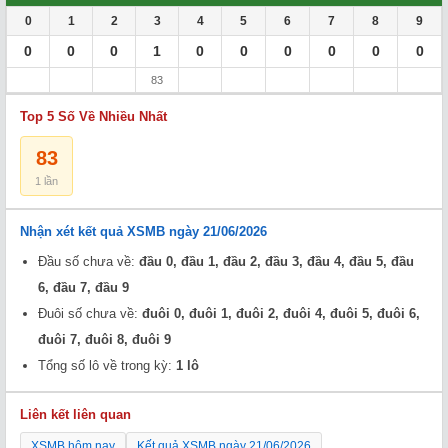
0
1
2
3
4
5
6
7
8
9
0
0
0
1
0
0
0
0
0
0
83
Top 5 Số Về Nhiều Nhất
83
1
lần
Nhận xét kết quả
XSMB
ngày
21
/
06
/
2026
Đầu số chưa về:
đầu 0, đầu 1, đầu 2, đầu 3, đầu 4, đầu 5, đầu
6, đầu 7, đầu 9
Đuôi số chưa về:
đuôi 0, đuôi 1, đuôi 2, đuôi 4, đuôi 5, đuôi 6,
đuôi 7, đuôi 8, đuôi 9
Tổng số lô về trong kỳ:
1
lô
Liên kết liên quan
XSMB hôm nay
Kết quả XSMB ngày 21/06/2026