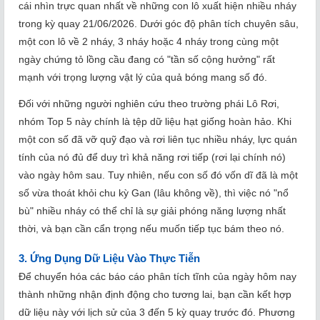
cái nhìn trực quan nhất về những con lô xuất hiện nhiều nháy
trong kỳ quay
21
/
06
/
2026
. Dưới góc độ phân tích chuyên sâu,
một con lô về 2 nháy, 3 nháy hoặc 4 nháy trong cùng một
ngày chứng tỏ lồng cầu đang có "tần số cộng hưởng" rất
mạnh với trọng lượng vật lý của quả bóng mang số đó.
Đối với những người nghiên cứu theo trường phái Lô Rơi,
nhóm Top 5 này chính là tệp dữ liệu hạt giống hoàn hảo. Khi
một con số đã vỡ quỹ đạo và rơi liên tục nhiều nháy, lực quán
tính của nó đủ để duy trì khả năng rơi tiếp (rơi lại chính nó)
vào ngày hôm sau. Tuy nhiên, nếu con số đó vốn dĩ đã là một
số vừa thoát khỏi chu kỳ Gan (lâu không về), thì việc nó "nổ
bù" nhiều nháy có thể chỉ là sự giải phóng năng lượng nhất
thời, và bạn cần cẩn trọng nếu muốn tiếp tục bám theo nó.
3. Ứng Dụng Dữ Liệu Vào Thực Tiễn
Để chuyển hóa các báo cáo phân tích tĩnh của ngày hôm nay
thành những nhận định động cho tương lai, bạn cần kết hợp
dữ liệu này với lịch sử của 3 đến 5 kỳ quay trước đó. Phương