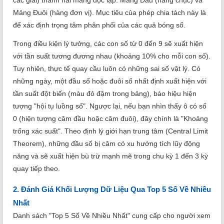
các giải) thành hai mảng độc lập: Mảng Đầu (hàng chục) và
Mảng Đuôi (hàng đơn vị). Mục tiêu của phép chia tách này là
để xác định trọng tâm phân phối của các quả bóng số.
Trong điều kiện lý tưởng, các con số từ 0 đến 9 sẽ xuất hiện
với tần suất tương đương nhau (khoảng 10% cho mỗi con số).
Tuy nhiên, thực tế quay cầu luôn có những sai số vật lý. Có
những ngày, một đầu số hoặc đuôi số nhất định xuất hiện với
tần suất đột biến (màu đỏ đậm trong bảng), báo hiệu hiện
tượng "hội tụ luồng số". Ngược lại, nếu bạn nhìn thấy ô có số
0 (hiện tượng câm đầu hoặc câm đuôi), đây chính là "Khoảng
trống xác suất". Theo định lý giới hạn trung tâm (Central Limit
Theorem), những đầu số bị câm có xu hướng tích lũy động
năng và sẽ xuất hiện bù trừ mạnh mẽ trong chu kỳ 1 đến 3 kỳ
quay tiếp theo.
2. Đánh Giá Khối Lượng Dữ Liệu Qua Top 5 Số Về Nhiều
Nhất
Danh sách "Top 5 Số Về Nhiều Nhất" cung cấp cho người xem