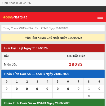
Chủ Nhật, 09/08/2026
Xoso
PhatDat
Trang Chủ
»
XSMB
»
Phân Tích
XSMB
Ngày
21/06/2026
Phân Tích
XSMB
Chủ Nhật
Ngày
21/06/2026
Giải Đặc Biệt Ngày
21
/
06
/
2026
Đài
Giải Đặc Biệt
28083
Miền Bắc
Phân Tích Đầu Số —
XSMB
Ngày
21
/
06
/
2026
0
1
2
3
4
5
6
7
8
9
0
0
0
0
0
0
0
0
1
0
83
Phân Tích Đuôi Số —
XSMB
Ngày
21
/
06
/
2026