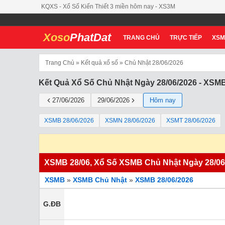
KQXS - Xổ Số Kiến Thiết 3 miền hôm nay - XS3M
Xoso
PhatDat
TRANG CHỦ
TRỰC TIẾP
XS
Trang Chủ
»
Kết quả xổ số
»
Chủ Nhật
28/06/2026
Kết Quả Xổ Số
Chủ Nhật
Ngày
28/06/2026
- XSM
27/06/2026
29/06/2026
Hôm nay
XSMB
28/06/2026
XSMN
28/06/2026
XSMT
28/06/2026
XSMB
28/06
, Xổ Số
XSMB
Chủ Nhật Ngày 28/06
XSMB
»
XSMB
Chủ Nhật
»
XSMB
28/06/2026
G.ĐB