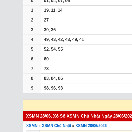
0
01
,
04
,
07
,
06
1
19
,
11
,
14
2
27
3
30
,
36
4
49
,
43
,
42
,
43
,
49
,
41
5
52
,
54
,
55
6
60
7
73
8
83
,
84
,
85
9
98
,
96
,
93
XSMN 28/06, Xổ Số XSMN Chủ Nhật Ngày 28/06/20
XSMN
»
XSMN
Chủ Nhật
»
XSMN
28
/
06
/
2026