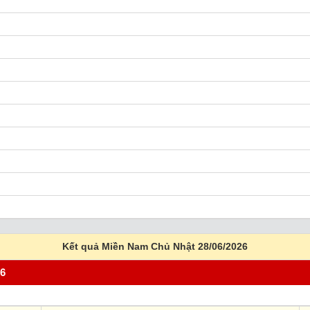
Kết quả
Miền Nam
Chủ Nhật
28/06/2026
26