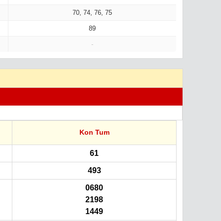
70
,
74
,
76
,
75
89
-
Kon Tum
61
4
93
06
80
21
98
14
49