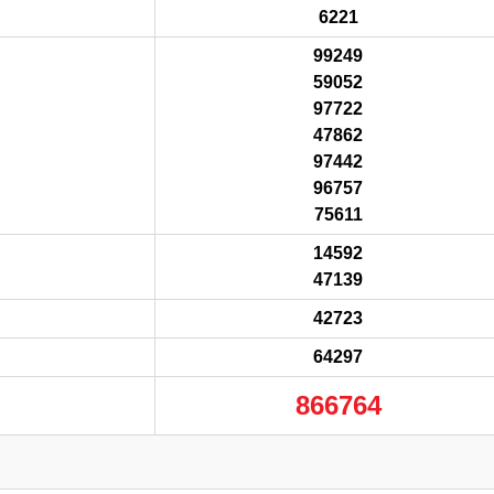
62
21
992
49
590
52
977
22
478
62
974
42
967
57
756
11
145
92
471
39
427
23
642
97
8667
64