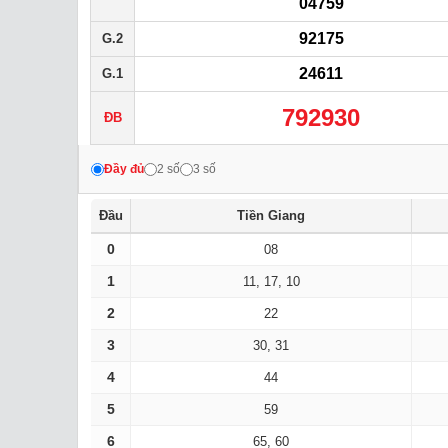
047
59
921
75
G.2
246
11
G.1
7929
30
ĐB
Đầy đủ
2 số
3 số
Đầu
Tiền Giang
0
08
1
11
,
17
,
10
2
22
3
30
,
31
4
44
5
59
6
65
,
60