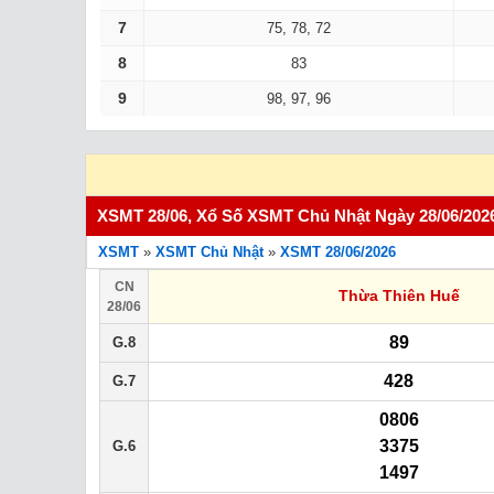
7
75
,
78
,
72
8
83
9
98
,
97
,
96
XSMT 28/06, Xổ Số XSMT Chủ Nhật Ngày 28/06/202
XSMT
»
XSMT
Chủ Nhật
»
XSMT
28
/
06
/
2026
CN
Thừa Thiên Huế
28/06
89
G.8
4
28
G.7
08
06
33
75
G.6
14
97