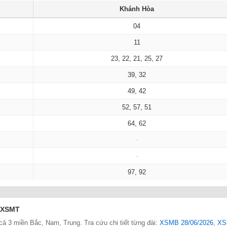
Khánh Hòa
04
11
23
,
22
,
21
,
25
,
27
39
,
32
49
,
42
52
,
57
,
51
64
,
62
-
-
97
,
92
 XSMT
cả 3 miền Bắc, Nam, Trung. Tra cứu chi tiết từng đài:
XSMB
28/06/2026
,
X