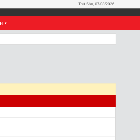
Thứ Sáu, 07/08/2026
CH
▼