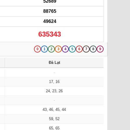
526
89
887
65
496
24
6353
43
0
1
2
3
4
5
6
7
8
9
Đà Lạt
-
17
,
16
24
,
23
,
26
-
43
,
46
,
45
,
44
59
,
52
65
,
65