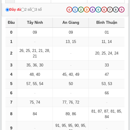
Đầy đủ
2 số
3 số
0
1
2
3
4
5
6
7
8
9
Đầu
Tây Ninh
An Giang
Bình Thuận
0
09
09
01
1
-
13
,
15
11
,
14
26
,
25
,
21
,
21
,
28
,
2
-
20
,
25
,
24
,
24
21
3
35
,
36
,
30
-
33
4
48
,
40
45
,
40
,
49
47
5
57
,
55
,
54
50
53
,
53
6
-
-
66
7
75
,
74
77
,
76
,
72
-
81
,
87
,
87
,
81
,
85
,
8
84
89
,
86
84
91
,
95
,
95
,
90
,
95
,
9
-
-