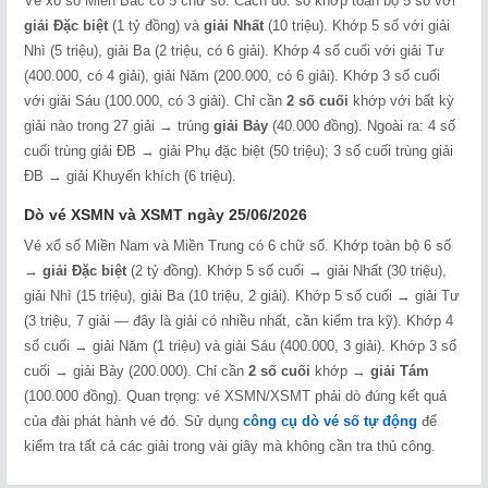
Vé xổ số Miền Bắc có 5 chữ số. Cách dò: so khớp toàn bộ 5 số với
giải Đặc biệt
(1 tỷ đồng) và
giải Nhất
(10 triệu). Khớp 5 số với giải
Nhì (5 triệu), giải Ba (2 triệu, có 6 giải). Khớp 4 số cuối với giải Tư
(400.000, có 4 giải), giải Năm (200.000, có 6 giải). Khớp 3 số cuối
với giải Sáu (100.000, có 3 giải). Chỉ cần
2 số cuối
khớp với bất kỳ
giải nào trong 27 giải → trúng
giải Bảy
(40.000 đồng). Ngoài ra: 4 số
cuối trùng giải ĐB → giải Phụ đặc biệt (50 triệu); 3 số cuối trùng giải
ĐB → giải Khuyến khích (6 triệu).
Dò vé XSMN và XSMT ngày
25/06/2026
Vé xổ số Miền Nam và Miền Trung có 6 chữ số. Khớp toàn bộ 6 số
→
giải Đặc biệt
(2 tỷ đồng). Khớp 5 số cuối → giải Nhất (30 triệu),
giải Nhì (15 triệu), giải Ba (10 triệu, 2 giải). Khớp 5 số cuối → giải Tư
(3 triệu, 7 giải — đây là giải có nhiều nhất, cần kiểm tra kỹ). Khớp 4
số cuối → giải Năm (1 triệu) và giải Sáu (400.000, 3 giải). Khớp 3 số
cuối → giải Bảy (200.000). Chỉ cần
2 số cuối
khớp →
giải Tám
(100.000 đồng). Quan trọng: vé XSMN/XSMT phải dò đúng kết quả
của đài phát hành vé đó. Sử dụng
công cụ dò vé số tự động
để
kiểm tra tất cả các giải trong vài giây mà không cần tra thủ công.