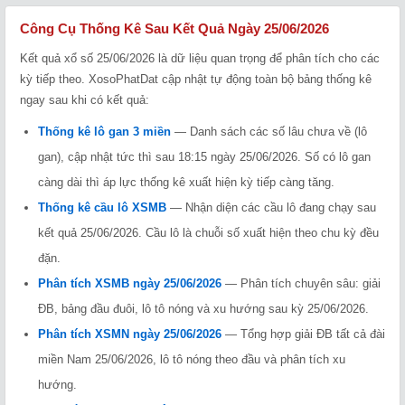
Công Cụ Thống Kê Sau Kết Quả Ngày
25/06/2026
Kết quả xổ số
25/06/2026
là dữ liệu quan trọng để phân tích cho các
kỳ tiếp theo. XosoPhatDat cập nhật tự động toàn bộ bảng thống kê
ngay sau khi có kết quả:
Thống kê lô gan 3 miền
— Danh sách các số lâu chưa về (lô
gan), cập nhật tức thì sau 18:15 ngày
25/06/2026
. Số có lô gan
càng dài thì áp lực thống kê xuất hiện kỳ tiếp càng tăng.
Thống kê cầu lô XSMB
— Nhận diện các cầu lô đang chạy sau
kết quả
25/06/2026
. Cầu lô là chuỗi số xuất hiện theo chu kỳ đều
đặn.
Phân tích XSMB ngày
25/06/2026
— Phân tích chuyên sâu: giải
ĐB, bảng đầu đuôi, lô tô nóng và xu hướng sau kỳ
25/06/2026
.
Phân tích XSMN ngày
25/06/2026
— Tổng hợp giải ĐB tất cả đài
miền Nam
25/06/2026
, lô tô nóng theo đầu và phân tích xu
hướng.