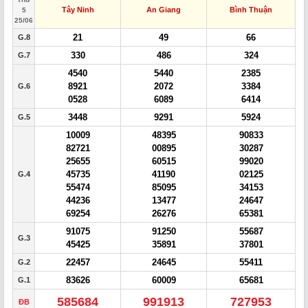
Tây Ninh
An Giang
Bình Thuận
5
25/06
21
49
66
G.8
3
30
4
86
3
24
G.7
45
40
54
40
23
85
89
21
20
72
33
84
G.6
05
28
60
89
64
14
34
48
92
91
59
24
G.5
100
09
483
95
908
33
827
21
008
95
302
87
256
55
605
15
990
20
457
35
411
90
021
25
G.4
554
74
850
95
341
53
442
36
134
77
246
47
692
54
262
76
653
81
910
75
912
50
556
87
G.3
454
25
358
91
378
01
224
57
246
45
554
11
G.2
836
26
600
09
656
81
G.1
5856
84
9919
13
7279
53
ĐB